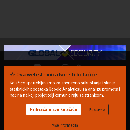
🍪 Ova web stranica koristi kolačiće
Kolačiće upotrebljavamo za anonimno prikupljanje i slanje
© Copyright 2026. | ARILEO
statističkih podataka Google Analyticsu za analizu prometa i
načina na koji posjetitelji komuniciraju sa stranicom.
Prihvaćam sve kolačiće
Postavke
Uvjeti korištenja
Politika privatnosti
Impressum
Oglašavanje
Kontakt
Više informacija