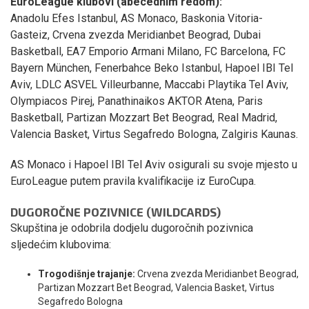
EuroLeague klubovi (abecednim redom):
Anadolu Efes Istanbul, AS Monaco, Baskonia Vitoria-
Gasteiz, Crvena zvezda Meridianbet Beograd, Dubai
Basketball, EA7 Emporio Armani Milano, FC Barcelona, FC
Bayern München, Fenerbahce Beko Istanbul, Hapoel IBI Tel
Aviv, LDLC ASVEL Villeurbanne, Maccabi Playtika Tel Aviv,
Olympiacos Pirej, Panathinaikos AKTOR Atena, Paris
Basketball, Partizan Mozzart Bet Beograd, Real Madrid,
Valencia Basket, Virtus Segafredo Bologna, Zalgiris Kaunas.
AS Monaco i Hapoel IBI Tel Aviv osigurali su svoje mjesto u
EuroLeague putem pravila kvalifikacije iz EuroCupa.
DUGOROČNE POZIVNICE (WILDCARDS)
Skupština je odobrila dodjelu dugoročnih pozivnica
sljedećim klubovima:
Trogodišnje trajanje:
Crvena zvezda Meridianbet Beograd,
Partizan Mozzart Bet Beograd, Valencia Basket, Virtus
Segafredo Bologna