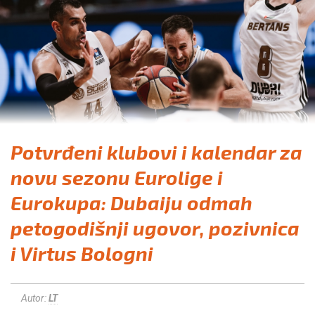
Potvrđeni klubovi i kalendar za
novu sezonu Eurolige i
Eurokupa: Dubaiju odmah
petogodišnji ugovor, pozivnica
i Virtus Bologni
Autor:
LT