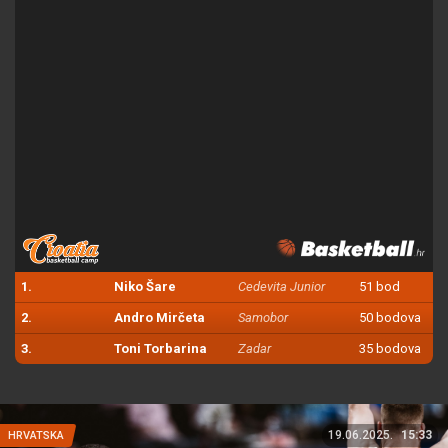
1.
Niko Šare
Cedevita Junior
51 bod
2.
Andro Mirčeta
Samobor
50 bodova
3.
Toni Torbarina
Zadar
35 bodova
19.06.2025.
15:33
HRVATSKA