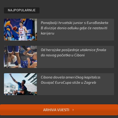
NAJPOPULARNIJE
Ponajbolji hrvatski junior s EuroBasketa
B divizije donio odluku gdje će nastaviti
karijeru
Od herojske posljednje utakmice finala
do novog početka u Ciboni
Cibona dovela američkog kapitalca:
Osvajač EuroCupa stiže u Zagreb
ARHIVA VIJESTI