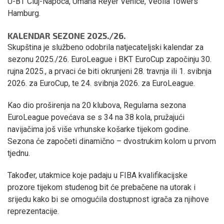
U-BT Cluj-Napoca, Umana Reyer Venice, Veolia Towers
Hamburg.
KALENDAR SEZONE 2025./26.
Skupština je službeno odobrila natjecateljski kalendar za
sezonu 2025./26. EuroLeague i BKT EuroCup započinju 30.
rujna 2025., a prvaci će biti okrunjeni 28. travnja ili 1. svibnja
2026. za EuroCup, te 24. svibnja 2026. za EuroLeague.
Kao dio proširenja na 20 klubova, Regularna sezona
EuroLeague povećava se s 34 na 38 kola, pružajući
navijačima još više vrhunske košarke tijekom godine.
Sezona će započeti dinamično – dvostrukim kolom u prvom
tjednu.
Također, utakmice koje padaju u FIBA kvalifikacijske
prozore tijekom studenog bit će prebačene na utorak i
srijedu kako bi se omogućila dostupnost igrača za njihove
reprezentacije.