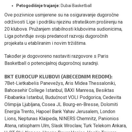
Petogodišnje trajanje:
Dubai Basketball
Ove pozivnice usmjerene su na osiguravanje dugoročne
održivosti Lige i podršku njezinu strateškom proširenju na
20 klubova. Pružanjem stabilnosti klubovima sudionicima,
Liga potvrđuje svoju predanost razvoju dugoročnih
projekata u etabliranim i novim tržištima.
Također je dogovoreno nastaviti razgovore s Paris
Basketball o potencijalnoj dugoročnoj suradnji.
BKT EUROCUP KLUBOVI (ABECEDNIM REDOM):
7Bet-Lietkabelis Panevežys, Aris Midea Thessaloniki,
Bahcesehir College Istanbul, BAXI Manresa, Besiktas
Fibabanka Istanbul, Budućnost VOLI Podgorica, Cedevita
Olimpija Ljubljana, Cosea JL Bourg-en-Bresse, Dolomiti
Energia Trento, Hapoel Bank Yahav Jerusalem, London
Lions, Neptunas Klaipeda, NINERS Chemnitz, Panionios
Atena, ratiopharm Ulm, Slask Wroclaw, Turk Telekom Ankara,