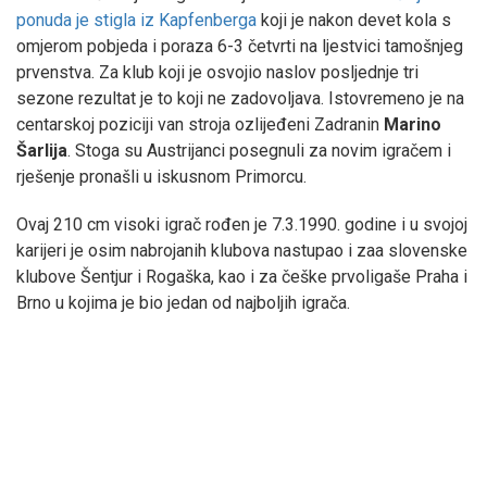
ponuda je stigla iz Kapfenberga
koji je nakon devet kola s
omjerom pobjeda i poraza 6-3 četvrti na ljestvici tamošnjeg
prvenstva. Za klub koji je osvojio naslov posljednje tri
sezone rezultat je to koji ne zadovoljava. Istovremeno je na
centarskoj poziciji van stroja ozlijeđeni Zadranin
Marino
Šarlija
. Stoga su Austrijanci posegnuli za novim igračem i
rješenje pronašli u iskusnom Primorcu.
Ovaj 210 cm visoki igrač rođen je 7.3.1990. godine i u svojoj
karijeri je osim nabrojanih klubova nastupao i zaa slovenske
klubove Šentjur i Rogaška, kao i za češke prvoligaše Praha i
Brno u kojima je bio jedan od najboljih igrača.