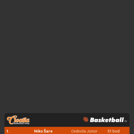
1.
Niko Šare
Cedevita Junior
51 bod