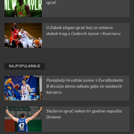
igrač
U Zabok stigao igrač koji je ostavio
dubok trag u Cedeviti Junior i Kvarneru
NAJPOPULARNIJE
Ponajbolji hrvatski junior s EuroBasketa
B divizije donio odluku gdje će nastaviti
karijeru
Stožerni igrač nakon tri godine napušta
Dinamo