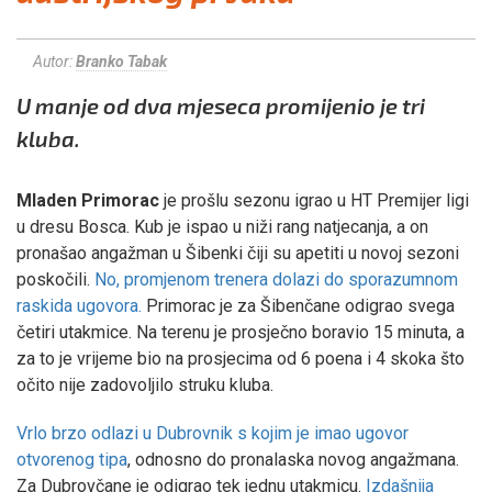
Autor:
Branko Tabak
U manje od dva mjeseca promijenio je tri
kluba.
Mladen Primorac
je prošlu sezonu igrao u HT Premijer ligi
u dresu Bosca. Kub je ispao u niži rang natjecanja, a on
pronašao angažman u Šibenki čiji su apetiti u novoj sezoni
poskočili.
No, promjenom trenera dolazi do sporazumnom
raskida ugovora.
Primorac je za Šibenčane odigrao svega
četiri utakmice. Na terenu je prosječno boravio 15 minuta, a
za to je vrijeme bio na prosjecima od 6 poena i 4 skoka što
očito nije zadovoljilo struku kluba.
Vrlo brzo odlazi u Dubrovnik s kojim je imao ugovor
otvorenog tipa
, odnosno do pronalaska novog angažmana.
Za Dubrovčane je odigrao tek jednu utakmicu.
Izdašnija