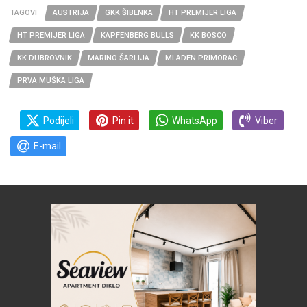
TAGOVI
AUSTRIJA
GKK ŠIBENKA
HT PREMIJER LIGA
HT PREMIJER LIGA
KAPFENBERG BULLS
KK BOSCO
KK DUBROVNIK
MARINO ŠARLIJA
MLADEN PRIMORAC
PRVA MUŠKA LIGA
Podijeli
Pin it
WhatsApp
Viber
E-mail