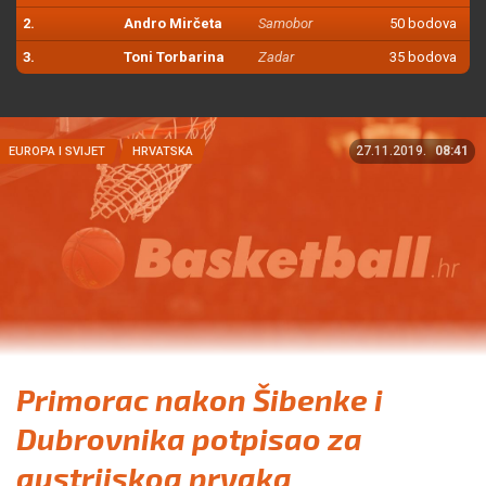
2.
Andro Mirčeta
Samobor
50 bodova
3.
Toni Torbarina
Zadar
35 bodova
27.11.2019.
08:41
EUROPA I SVIJET
HRVATSKA
Primorac nakon Šibenke i
Dubrovnika potpisao za
austrijskog prvaka