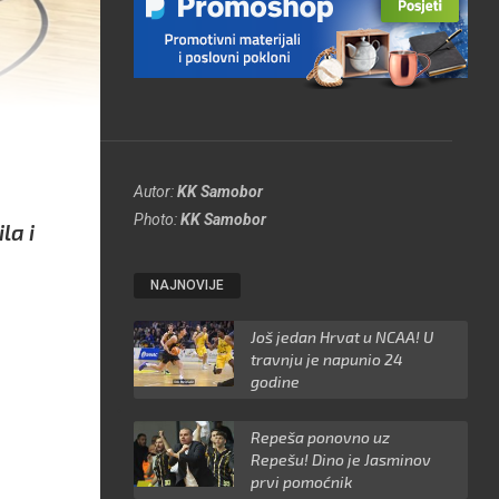
Autor:
KK Samobor
Photo:
KK Samobor
la i
NAJNOVIJE
Još jedan Hrvat u NCAA! U
travnju je napunio 24
godine
Repeša ponovno uz
Repešu! Dino je Jasminov
prvi pomoćnik