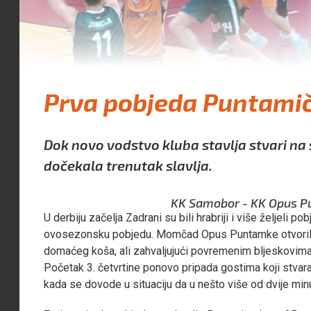
Prva pobjeda Puntami
Dok novo vodstvo kluba stavlja stvari na
dočekala trenutak slavlja.
KK Samobor - KK Opus Punt
U derbiju začelja Zadrani su bili hrabriji i više željeli 
ovosezonsku pobjedu. Momčad Opus Puntamke otvorila
domaćeg koša, ali zahvaljujući povremenim bljeskovim
Početak 3. četvrtine ponovo pripada gostima koji stvar
kada se dovode u situaciju da u nešto više od dvije min