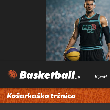
Vijesti
Košarkaška tržnica