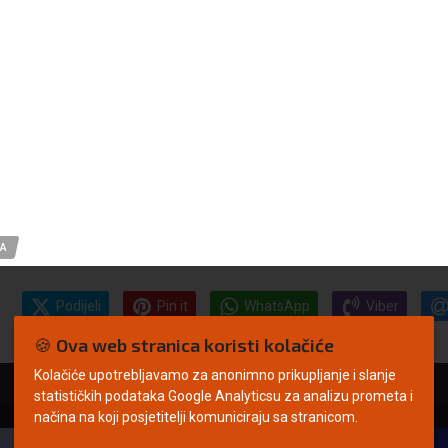
GA
Podijeli
Pin it
WhatsApp
Viber
🍪 Ova web stranica koristi kolačiće
Kolačiće upotrebljavamo za anonimno prikupljanje i slanje
statističkih podataka Google Analyticsu za analizu prometa i
načina na koji posjetitelji komuniciraju sa stranicom.