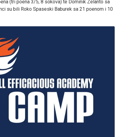
ena (tri poena 3/5, 8 sokova) te Dominik Zelanto sa
nci su bili Roko Spaseski Baburek sa 21 poenom i 10