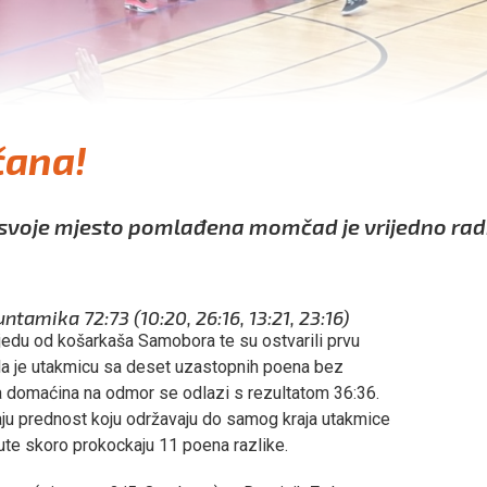
čana!
 svoje mjesto pomlađena momčad je vrijedno radi
amika 72:73 (10:20, 26:16, 13:21, 23:16)
pobjedu od košarkaša Samobora te su ostvarili prvu
 je utakmicu sa deset uzastopnih poena bez
a domaćina na odmor se odlazi s rezultatom 36:36.
aju prednost koju održavaju do samog kraja utakmice
ute skoro prokockaju 11 poena razlike.