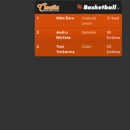
1.
Niko Šare
Cedevita
51 bod
Junior
2.
Andro
Samobor
50
Mirčeta
bodova
3.
Toni
Zadar
35
Torbarina
bodova