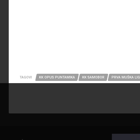
TAGOVI
KK OPUS PUNTAMIKA
KK SAMOBOR
PRVA MUŠKA LI