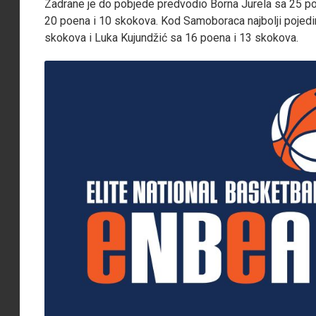
Zadrane je do pobjede predvodio Borna Jurela sa 25 po
20 poena i 10 skokova. Kod Samoboraca najbolji pojedi
skokova i Luka Kujundžić sa 16 poena i 13 skokova.