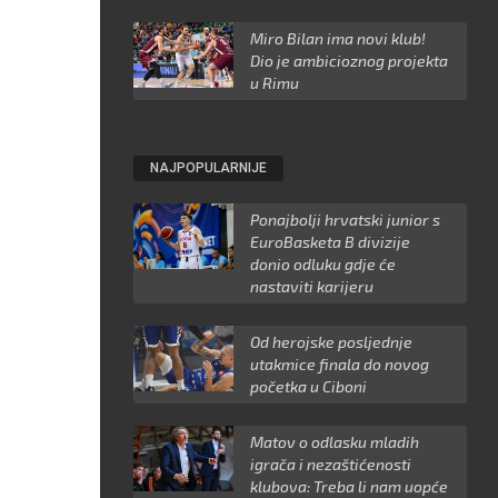
Miro Bilan ima novi klub!
Dio je ambicioznog projekta
u Rimu
NAJPOPULARNIJE
Ponajbolji hrvatski junior s
EuroBasketa B divizije
donio odluku gdje će
nastaviti karijeru
Od herojske posljednje
utakmice finala do novog
početka u Ciboni
Matov o odlasku mladih
igrača i nezaštićenosti
klubova: Treba li nam uopće