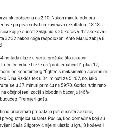
a brzinski pobjegnu na 2:10. Nakon minute odmora
 redove pa prva četvrtina završava rezultatom 18:18. U
šića koji je susret zaključio s 30 koševa, 12 skokova i
tata 32:32 nakon čega raspoloženi Ante Mašić zabija 8
2.
4 no tada ulaze u seriju grešaka što iskusni
 treće četvrtine bježe na "problematičnih" plus 12,
 umorni od konstantnog "fighta" s maksimalno spremnim
reko Dina Rakića tek u 34. minuti za 51:67, no, iako
vu te se u 37. minuti primiču na 59:70. Gorica rutinirano
 na očajnoj realizaciji slobodnih bacanja (46% -
v budućeg Premijerligaša.
ično pripremati preostalih pet susreta sezone,
prvog strijelca susreta Pušića, kod domaćina koji su
ljeni Saša Gligorović nije ni ulazio u igru, 8 koševa i