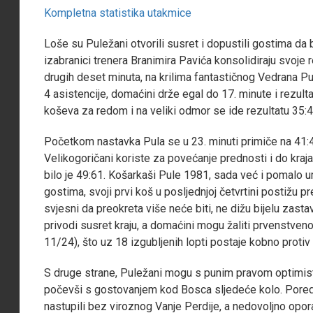
Kompletna statistika utakmice
Loše su Puležani otvorili susret i dopustili gostima d
izabranici trenera Branimira Pavića konsolidiraju svoje
drugih deset minuta, na krilima fantastičnog Vedrana Pu
4 asistencije, domaćini drže egal do 17. minute i rezul
koševa za redom i na veliki odmor se ide rezultatu 35:4
Početkom nastavka Pula se u 23. minuti primiče na 41:4
Velikogoričani koriste za povećanje prednosti i do kraja
bilo je 49:61. Košarkaši Pule 1981, sada već i pomalo
gostima, svoji prvi koš u posljednjoj četvrtini postižu p
svjesni da preokreta više neće biti, ne dižu bijelu zasta
privodi susret kraju, a domaćini mogu žaliti prvenstveno
11/24), što uz 18 izgubljenih lopti postaje kobno proti
S druge strane, Puležani mogu s punim pravom optimist
počevši s gostovanjem kod Bosca sljedeće kolo. Pored 
nastupili bez viroznog Vanje Perdije, a nedovoljno oporav