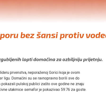
poru bez šansi protiv vode
ubljenih lopti domaćina za ozbiljniju prijetnju.
lideru prvenstva, neporaženoj Gorici koja je ovom
r ligu. Domaćini su se ravnopravno borili sve do
a pokazali pulskoj publici zašto ove godine ne znaju
ktivne utakmice semafor je pokazivao 59:76 za goste.