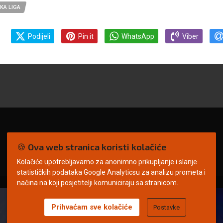
KA LIGA
Podijeli
Pin it
WhatsApp
Viber
🍪 Ova web stranica koristi kolačiće
Kolačiće upotrebljavamo za anonimno prikupljanje i slanje
statističkih podataka Google Analyticsu za analizu prometa i
načina na koji posjetitelji komuniciraju sa stranicom.
Prihvaćam sve kolačiće
Postavke