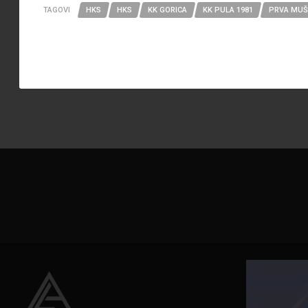
TAGOVI
HKS
HKS
KK GORICA
KK PULA 1981
PRVA MUŠ