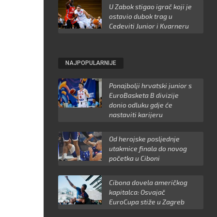
U Zabok stigao igrač koji je
ostavio dubok trag u
Cedeviti Junior i Kvarneru
NAJPOPULARNIJE
Ponajbolji hrvatski junior s
EuroBasketa B divizije
donio odluku gdje će
nastaviti karijeru
Od herojske posljednje
utakmice finala do novog
početka u Ciboni
Cibona dovela američkog
kapitalca: Osvajač
EuroCupa stiže u Zagreb