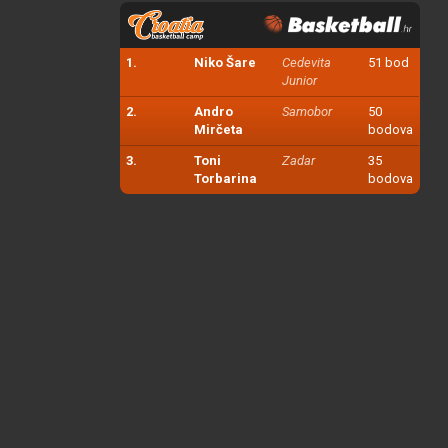
1.
Niko Šare
Cedevita
51 bod
Junior
2.
Andro
Samobor
50
Mirčeta
bodova
3.
Toni
Zadar
35
Torbarina
bodova