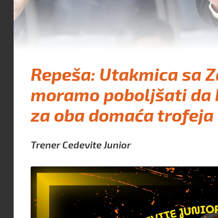
Repeša: Utakmica sa Z
moramo poboljšati da 
za oba domaća trofeja
Trener Cedevite Junior