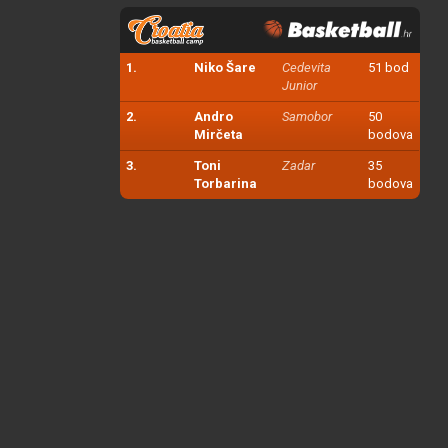
1.
Niko Šare
Cedevita
51 bod
Junior
2.
Andro
Samobor
50
Mirčeta
bodova
3.
Toni
Zadar
35
Torbarina
bodova