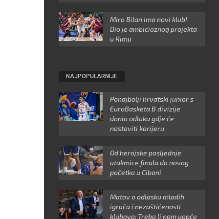
Miro Bilan ima novi klub!
Dio je ambicioznog projekta
u Rimu
NAJPOPULARNIJE
Ponajbolji hrvatski junior s
EuroBasketa B divizije
donio odluku gdje će
nastaviti karijeru
Od herojske posljednje
utakmice finala do novog
početka u Ciboni
Matov o odlasku mladih
igrača i nezaštićenosti
klubova: Treba li nam uopće