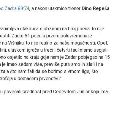
od Zadra 89:74
, a nakon utakmice trener
Dino Repeša
zanimljiva utakmica s obzirom na broj poena, to nije
opustiti Zadru 51 poen u prvom poluvremenu je
na Višnjiku, to nije realno za naše mogućnosti. Opet,
tini, ulaskom igrača u treći i četvrti faul nismo uspjeli
bno osjetilo na kraju gdje nam je Zadar pobjegao na 15
h je imao sedam više, previše puta smo ih slali i na
azala što nam fali da se borimo s vrhom lige, što
trofeja u domaćem prvenstvu.'
su povećali prednost pred Cedevitom Junior koja ima