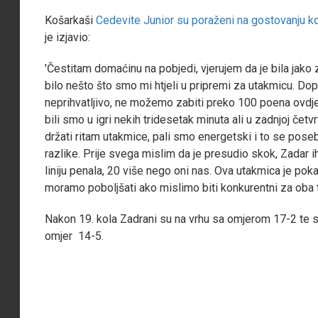
Košarkaši
Cedevite Junior su poraženi na gostovanju k
je izjavio:
'Čestitam domaćinu na pobjedi, vjerujem da je bila jako 
bilo nešto što smo mi htjeli u pripremi za utakmicu. D
neprihvatljivo, ne možemo zabiti preko 100 poena ovdje 
bili smo u igri nekih tridesetak minuta ali u zadnjoj četvr
držati ritam utakmice, pali smo energetski i to se pose
razlike. Prije svega mislim da je presudio skok, Zadar i
liniju penala, 20 više nego oni nas. Ova utakmica je pok
moramo poboljšati ako mislimo biti konkurentni za oba 
Nakon 19. kola Zadrani su na vrhu sa omjerom 17-2 te 
omjer 14-5.