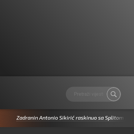
anin Antonio Sikirić raskinuo sa Splitom pa potpisao z