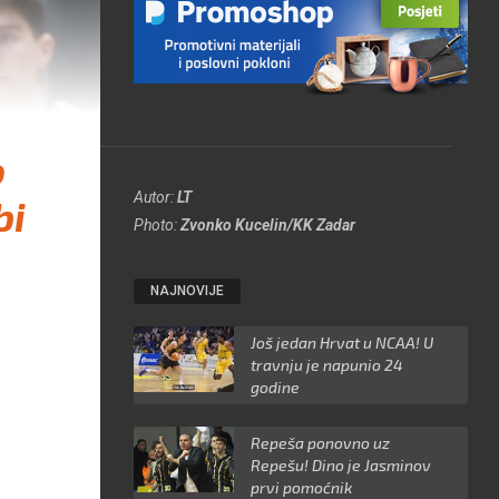
o
Autor:
LT
bi
Photo:
Zvonko Kucelin/KK Zadar
NAJNOVIJE
Još jedan Hrvat u NCAA! U
travnju je napunio 24
godine
Repeša ponovno uz
Repešu! Dino je Jasminov
prvi pomoćnik