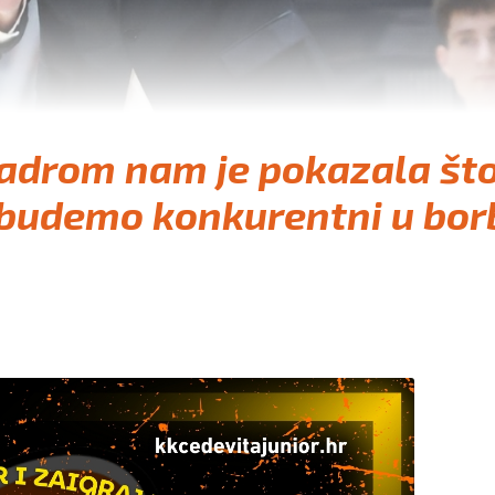
adrom nam je pokazala št
budemo konkurentni u bor