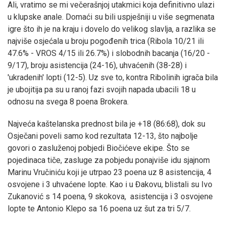
Ali, vratimo se mi večerašnjoj utakmici koja definitivno ulazi
u klupske anale. Domaći su bili uspješniji u više segmenata
igre što ih je na kraju i dovelo do velikog slavlja, a razlika se
najviše osjećala u broju pogođenih trica (Ribola 10/21 ili
47.6% - VROS 4/15 ili 26.7%) i slobodnih bacanja (16/20 -
9/17), broju asistencija (24-16), uhvaćenih (38-28) i
'ukradenih' lopti (12-5). Uz sve to, kontra Ribolinih igrača bila
je ubojitija pa su u ranoj fazi svojih napada ubacili 18 u
odnosu na svega 8 poena Brokera.
Najveća kaštelanska prednost bila je +18 (86:68), dok su
Osječani poveli samo kod rezultata 12-13, što najbolje
govori o zasluženoj pobjedi Biočićeve ekipe. Što se
pojedinaca tiče, zasluge za pobjedu ponajviše idu sjajnom
Marinu Vručiniću koji je utrpao 23 poena uz 8 asistencija, 4
osvojene i 3 uhvaćene lopte. Kao i u Đakovu, blistali su Ivo
Zukanović s 14 poena, 9 skokova, asistencija i 3 osvojene
lopte te Antonio Klepo sa 16 poena uz šut za tri 5/7.