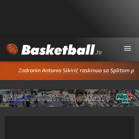
Menu
Zadranin Antonio Sikirić raskinuo sa Splitom pa potp