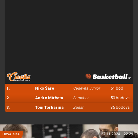
1.
Niko Šare
Cedevita Junior
51 bod
2.
Andro Mirčeta
Samobor
50 bodova
3.
Toni Torbarina
Zadar
35 bodova
27.11.2024.
22:29
HRVATSKA