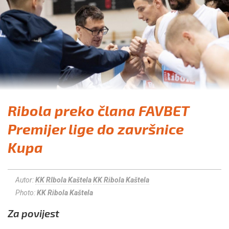
Ribola preko člana FAVBET
Premijer lige do završnice
Kupa
Autor:
KK RIbola Kaštela
KK Ribola Kaštela
Photo:
KK Ribola Kaštela
Za povijest