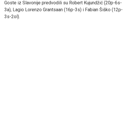
Goste iz Slavonije predvodili su Robert Kujundžić (20p-6s-
3a), Lagio Lorenzo Grantsaan (16p-3s) i Fabian Šiško (12p-
3s-2ol).