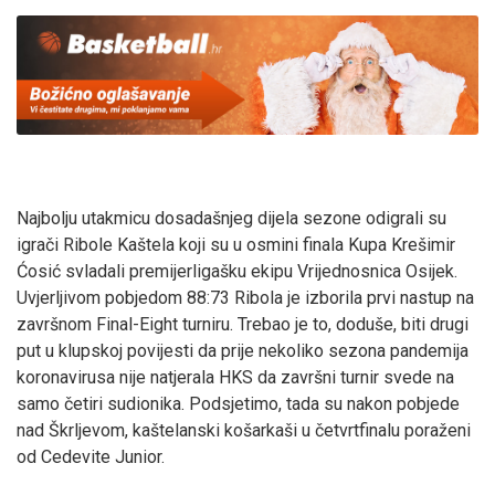
Najbolju utakmicu dosadašnjeg dijela sezone odigrali su
igrači Ribole Kaštela koji su u osmini finala Kupa Krešimir
Ćosić svladali premijerligašku ekipu Vrijednosnica Osijek.
Uvjerljivom pobjedom 88:73 Ribola je izborila prvi nastup na
završnom Final-Eight turniru. Trebao je to, doduše, biti drugi
put u klupskoj povijesti da prije nekoliko sezona pandemija
koronavirusa nije natjerala HKS da završni turnir svede na
samo četiri sudionika. Podsjetimo, tada su nakon pobjede
nad Škrljevom, kaštelanski košarkaši u četvrtfinalu poraženi
od Cedevite Junior.