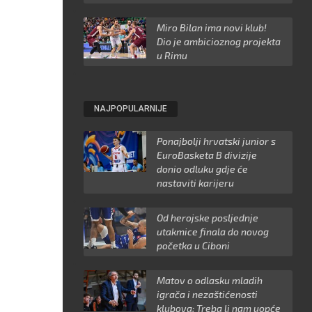
Miro Bilan ima novi klub!
Dio je ambicioznog projekta
u Rimu
NAJPOPULARNIJE
Ponajbolji hrvatski junior s
EuroBasketa B divizije
donio odluku gdje će
nastaviti karijeru
Od herojske posljednje
utakmice finala do novog
početka u Ciboni
Matov o odlasku mladih
igrača i nezaštićenosti
klubova: Treba li nam uopće