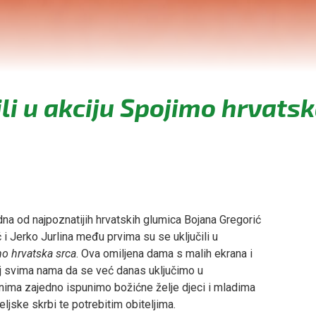
li u akciju Spojimo hrvats
na od najpoznatijih hrvatskih glumica Bojana Gregorić
 i Jerko Jurlina među prvima su se uključili u
o hrvatska srca
. Ova omiljena dama s malih ekrana i
ticaj svima nama da se već danas uključimo u
enima zajedno ispunimo božićne želje djeci i mladima
eljske skrbi te potrebitim obiteljima.