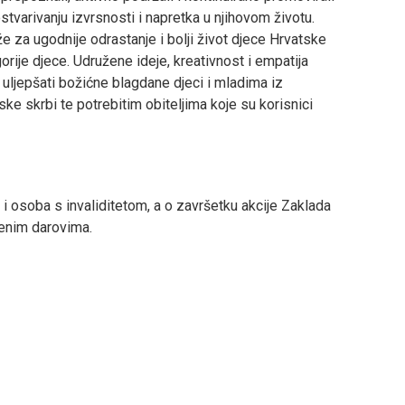
 ostvarivanju izvrsnosti i napretka u njihovom životu.
 za ugodnije odrastanje i bolji život djece Hrvatske
rije djece. Udružene ideje, kreativnost i empatija
e uljepšati božićne blagdane djeci i mladima iz
ske skrbi te potrebitim obiteljima koje su korisnici
u i osoba s invaliditetom, a o završetku akcije Zaklada
čenim darovima.