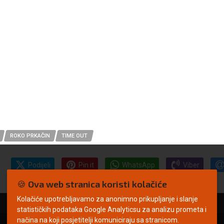
ROKO PRKAČIN
TIME OUT
Podijeli
Pin it
WhatsApp
Viber
🍪 Ova web stranica koristi kolačiće
Kolačiće upotrebljavamo za anonimno prikupljanje i slanje
statističkih podataka Google Analyticsu za analizu prometa i
načina na koji posjetitelji komuniciraju sa stranicom.