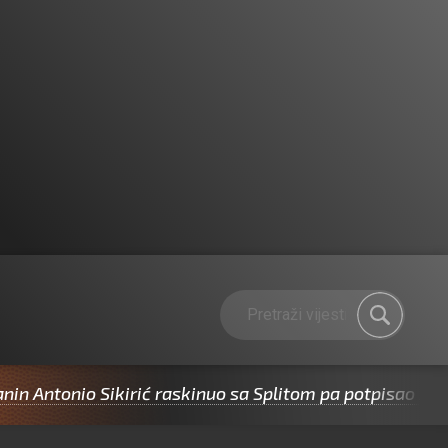
onio Sikirić raskinuo sa Splitom pa potpisao za Cibonu