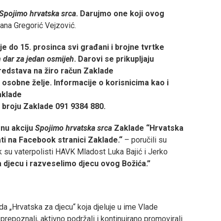
Spojimo hrvatska srca
. Darujmo one koji ovog
ojana Gregorić Vejzović.
aje do 15. prosinca svi građani i brojne tvrtke
 dar za jedan osmijeh
.
Darovi se prikupljaju
sredstava na žiro račun Zaklade
 osobne želje. Informacije o korisnicima kao i
aklade
na broju Zaklade 091 9384 880.
rnu akciju
Spojimo hrvatska srca
Zaklade “Hrvatska
ati na Facebook stranici Zaklade.“
– poručili su
 su vaterpolisti HAVK Mladost Luka Bajić i Jerko
 djecu i razveselimo djecu ovog Božića.”
da „Hrvatska za djecu“ koja djeluje u ime Vlade
repoznali, aktivno podržali i kontinuirano promovirali