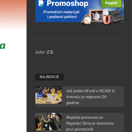
ka
Autor:
Z.D.
NAJNOVIJE
Još jedan Hrvat u NCAA! U
travnju je napunio 24
godine
Repeša ponovno uz
Repešu! Dino je Jasminov
prvi pomoćnik