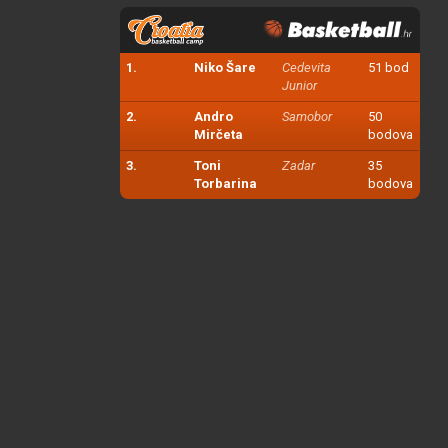
1.
Niko Šare
Cedevita
51 bod
Junior
2.
Andro
Samobor
50
Mirčeta
bodova
3.
Toni
Zadar
35
Torbarina
bodova