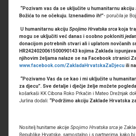
“Pozivam vas da se uključite u humanitarnu akciju
Božića to ne očekuju. Iznenadimo ih!”
- poručila je B
U humanitarnu akciju
Spojimo Hrvatska srca
koja tr
mogu se uključiti već danas i osobno pokloniti
jedan
donacijom potrebnih stvari ali i uplatom novčanih 
HR2424020061500090143
kojima Zaklada ispunjava
njihovim željama nalaze se na Facebook stranici Z
www.facebook.com/ZakladaHrvatskaZaDjecu
ili 
“Pozivamo Vas da se kao i mi uključite u humanita
za djecu”. Sve detalje i dječje želje možete pogled
košarkaši KK Cibona Roko Prkačin i Mateo Drežnjak dok
Jurlina dodali:
“Podržimo akciju Zaklade Hrvatska za
Nositelj hunitarne akcije
Spojimo Hrvatska srca
je Zakla
Republike Hrvatske, samostalno i s partnerima, kako bi p