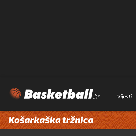
Vijesti
Košarkaška tržnica