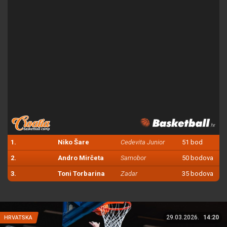
1.
Niko Šare
Cedevita Junior
51 bod
2.
Andro Mirčeta
Samobor
50 bodova
3.
Toni Torbarina
Zadar
35 bodova
29.03.2026.
14:20
HRVATSKA