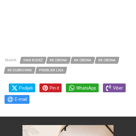
TAGOVI
IVAN RUDEŽ
KK CIBONA
KK CIBONA
KK CIBONA
KK DUBROVNIK
PREMIJER LIGA
Podijeli
Pin it
WhatsApp
Viber
E-mail