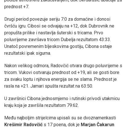
prednost +7.
Drugi period povezuje seriju 7:0 za domaćine i donosi
čvršću igru. Cibosi se odvajaju na +12, dok Dubrovnik ne
propušta prilike i nastavlja šuterski s tricama. Prvo
poluvrijeme završava tricom Dubelja rezultatom 43:33.
Unatoč povremenim bljeskovima gostiju, Cibona ostaje
rezultatski ipak sigurna.
Nakon velikog odmora, Radovčić otvara drugo poluvrijeme s
tricom. Vukovi ostvaruju prednost od +19, ali se gosti bore
za svaku loptu i njihova energija se ne slama. Prednost je
rasla na +21. Jamari spušta rezultat na 63:50.
U završnici Cibona jednosmjerno i rutinski privodi utakmicu
kraju koja je završila rezultatom 79:62.
Među najboljim strijelcima upisali su se dvoznamenkasti
Krešimir Radovčić
s 17 poena, dok je
Marjan Čakarun