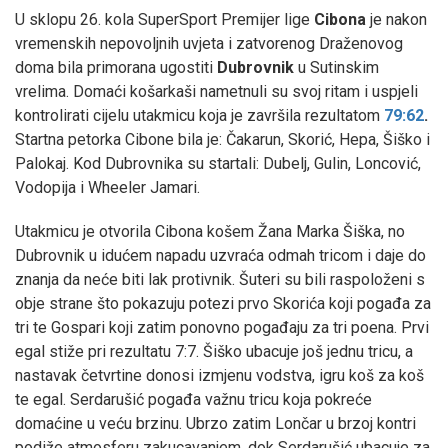
U sklopu 26. kola SuperSport Premijer lige
Cibona
je nakon
vremenskih nepovoljnih uvjeta i zatvorenog Draženovog
doma bila primorana ugostiti
Dubrovnik
u Sutinskim
vrelima. Domaći košarkaši nametnuli su svoj ritam i uspjeli
kontrolirati cijelu utakmicu koja je završila rezultatom
79:62
.
Startna petorka Cibone bila je: Čakarun, Skorić, Hepa, Šiško i
Palokaj. Kod Dubrovnika su startali: Dubelj, Gulin, Loncović,
Vodopija i Wheeler Jamari.
Utakmicu je otvorila Cibona košem Žana Marka Šiška, no
Dubrovnik u idućem napadu uzvraća odmah tricom i daje do
znanja da neće biti lak protivnik. Šuteri su bili raspoloženi s
obje strane što pokazuju potezi prvo Skorića koji pogađa za
tri te Gospari koji zatim ponovno pogađaju za tri poena. Prvi
egal stiže pri rezultatu 7:7. Šiško ubacuje još jednu tricu, a
nastavak četvrtine donosi izmjenu vodstva, igru koš za koš
te egal. Serdarušić pogađa važnu tricu koja pokreće
domaćine u veću brzinu. Ubrzo zatim Lončar u brzoj kontri
podiže atmosferu zakucavanjem, dok Serdarušić ubacuje za