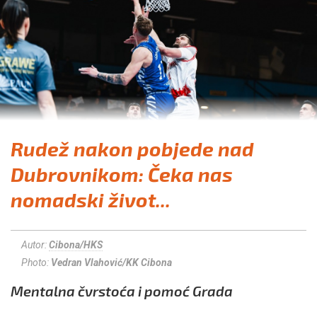
Rudež nakon pobjede nad
Dubrovnikom: Čeka nas
nomadski život...
Autor:
Cibona/HKS
Photo:
Vedran Vlahović/KK Cibona
Mentalna čvrstoća i pomoć Grada