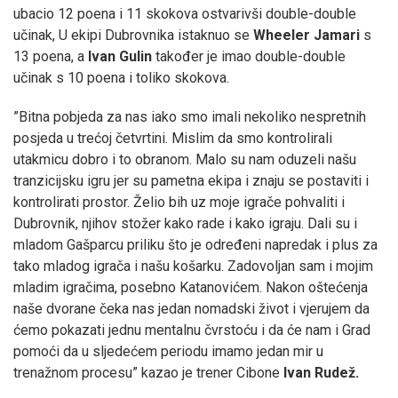
ubacio 12 poena i 11 skokova ostvarivši double-double
učinak, U ekipi Dubrovnika istaknuo se
Wheeler Jamari
s
13 poena, a
Ivan Gulin
također je imao double-double
učinak s 10 poena i toliko skokova.
”Bitna pobjeda za nas iako smo imali nekoliko nespretnih
posjeda u trećoj četvrtini. Mislim da smo kontrolirali
utakmicu dobro i to obranom. Malo su nam oduzeli našu
tranzicijsku igru jer su pametna ekipa i znaju se postaviti i
kontrolirati prostor. Želio bih uz moje igrače pohvaliti i
Dubrovnik, njihov stožer kako rade i kako igraju. Dali su i
mladom Gašparcu priliku što je određeni napredak i plus za
tako mladog igrača i našu košarku. Zadovoljan sam i mojim
mladim igračima, posebno Katanovićem. Nakon oštećenja
naše dvorane čeka nas jedan nomadski život i vjerujem da
ćemo pokazati jednu mentalnu čvrstoću i da će nam i Grad
pomoći da u sljedećem periodu imamo jedan mir u
trenažnom procesu” kazao je trener Cibone
Ivan Rudež.