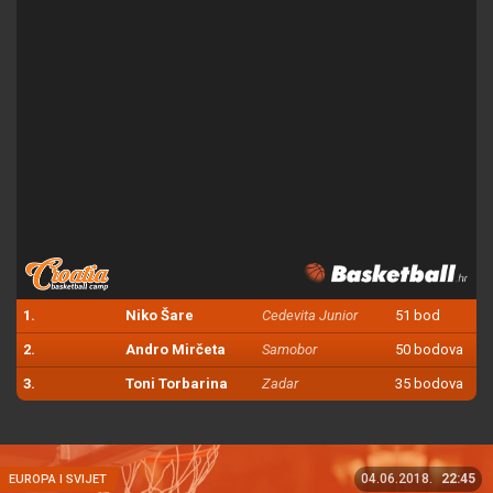
1.
Niko Šare
Cedevita Junior
51 bod
2.
Andro Mirčeta
Samobor
50 bodova
3.
Toni Torbarina
Zadar
35 bodova
04.06.2018.
22:45
EUROPA I SVIJET