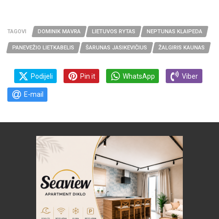
TAGOVI
DOMINIK MAVRA
LIETUVOS RYTAS
NEPTUNAS KLAIPEDA
PANEVEŽIO LIETKABELIS
ŠARUNAS JASIKEVIČIUS
ŽALGIRIS KAUNAS
Podijeli
Pin it
WhatsApp
Viber
E-mail