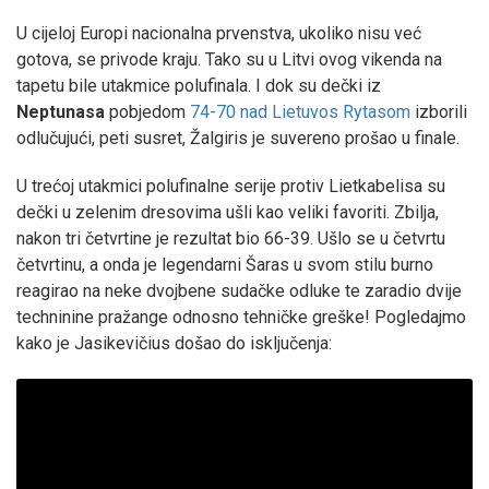
U cijeloj Europi nacionalna prvenstva, ukoliko nisu već
gotova, se privode kraju. Tako su u Litvi ovog vikenda na
tapetu bile utakmice polufinala. I dok su dečki iz
Neptunasa
pobjedom
74-70 nad Lietuvos Rytasom
izborili
odlučujući, peti susret, Žalgiris je suvereno prošao u finale.
U trećoj utakmici polufinalne serije protiv Lietkabelisa su
dečki u zelenim dresovima ušli kao veliki favoriti. Zbilja,
nakon tri četvrtine je rezultat bio 66-39. Ušlo se u četvrtu
četvrtinu, a onda je legendarni Šaras u svom stilu burno
reagirao na neke dvojbene sudačke odluke te zaradio dvije
techninine pražange odnosno tehničke greške! Pogledajmo
kako je Jasikevičius došao do isključenja: