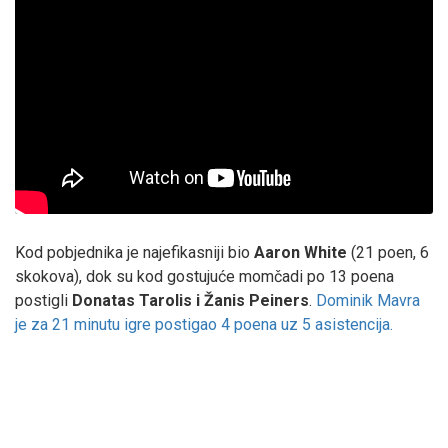
Kod pobjednika je najefikasniji bio
Aaron White
(21 poen, 6
skokova), dok su kod gostujuće momčadi po 13 poena
postigli
Donatas Tarolis i Žanis Peiners
.
Dominik Mavra
je za 21 minutu igre postigao 4 poena uz 5 asistencija.