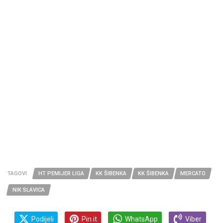
TAGOVI
HT PEMIJER LIGA
KK ŠIBENKA
KK ŠIBENKA
MERCATO
NIK SLAVICA
Podijeli
Pin it
WhatsApp
Viber