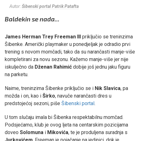
Autor:
Šibenski portal Patrik Patafta
Baldekin se nada...
James Herman Trey Freeman III
priključio se treninzima
Šibenke. Američki playmaker u ponedjeljak je odradio prvi
trening s novom momčadi, tako da su narančasti manje-više
kompletirani za novu sezonu. Kažemo manje-više jer nije
iskulječno da
Dženan Rahimić
dobije još jednu jaku figuru
na parketu.
Naime, treninzima Šibenke priključio se i
Nik Slavica
, pa
možda i on, kao i
Širko
, navuče narančasti dres u
predstojećoj sezoni, piše
Šibenski portal
.
U tom slučaju imala bi Šibenka respektabilnu momčad.
Podsjećamo, klub je ovog ljeta na centarskim pozicijama
doveo
Solomuna
i
Mikovića
, te je produljena suradnja s
Jurkovićem
, Freeman je pojačanje na jedinici, dok je