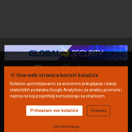
🍪 Ova web stranica koristi kolačiće
Kolačiće upotrebljavamo za anonimno prikupljanje i slanje
© Copyright 2026. | ARILEO
statističkih podataka Google Analyticsu za analizu prometa i
načina na koji posjetitelji komuniciraju sa stranicom.
Prihvaćam sve kolačiće
Postavke
Uvjeti korištenja
Politika privatnosti
Impressum
Oglašavanje
Kontakt
Više informacija