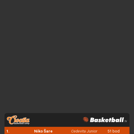
1.
Niko Šare
Cedevita Junior
51 bod