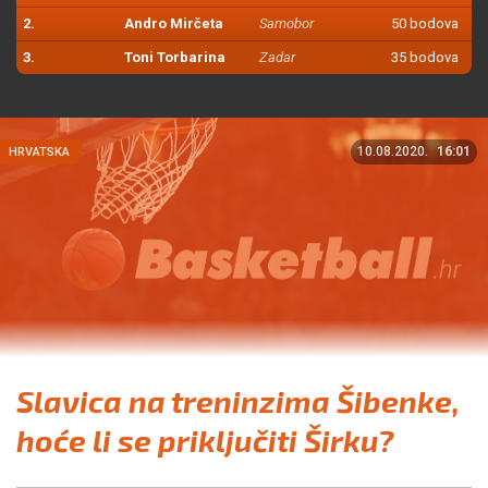
2.
Andro Mirčeta
Samobor
50 bodova
3.
Toni Torbarina
Zadar
35 bodova
10.08.2020.
16:01
HRVATSKA
Slavica na treninzima Šibenke,
hoće li se priključiti Širku?