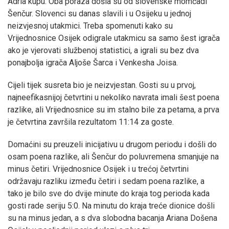
Adria kupu. Oba poraza došla su od slovenske momčadi
Šenčur. Slovenci su danas slavili i u Osijeku u jednoj
neizvjesnoj utakmici. Treba spomenuti kako su
Vrijednosnice Osijek odigrale utakmicu sa samo šest igrača
ako je vjerovati službenoj statistici, a igrali su bez dva
ponajbolja igrača Aljoše Šarca i Venkesha Joisa.
Cijeli tijek susreta bio je neizvjestan. Gosti su u prvoj,
najneefikasnijoj četvrtini u nekoliko navrata imali šest poena
razlike, ali Vrijednosnice su im stalno bile za petama, a prva
je četvrtina završila rezultatom 11:14 za goste.
Domaćini su preuzeli inicijativu u drugom periodu i došli do
osam poena razlike, ali Šenčur do poluvremena smanjuje na
minus četiri. Vrijednosnice Osijek i u trećoj četvrtini
održavaju razliku između četiri i sedam poena razlike, a
tako je bilo sve do dvije minute do kraja tog perioda kada
gosti rade seriju 5:0. Na minutu do kraja treće dionice došli
su na minus jedan, a s dva slobodna bacanja Ariana Došena