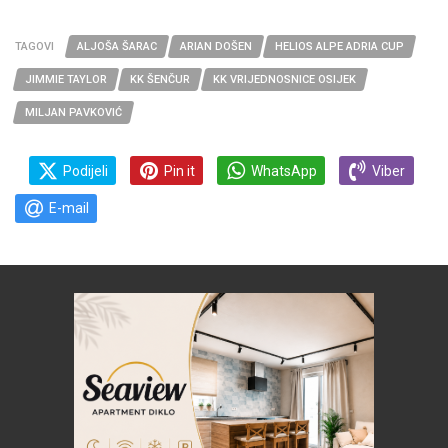
TAGOVI
ALJOŠA ŠARAC
ARIAN DOŠEN
HELIOS ALPE ADRIA CUP
JIMMIE TAYLOR
KK ŠENČUR
KK VRIJEDNOSNICE OSIJEK
MILJAN PAVKOVIĆ
Podijeli
Pin it
WhatsApp
Viber
E-mail