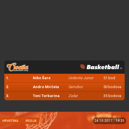
1.
Niko Šare
Cedevita Junior
51 bod
2.
Andro Mirčeta
Samobor
50 bodova
3.
Toni Torbarina
Zadar
35 bodova
24.10.2017.
19:31
HRVATSKA
REGIJA