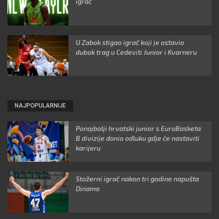
igrač
U Zabok stigao igrač koji je ostavio
dubok trag u Cedeviti Junior i Kvarneru
NAJPOPULARNIJE
Ponajbolji hrvatski junior s EuroBasketa
B divizije donio odluku gdje će nastaviti
karijeru
Stožerni igrač nakon tri godine napušta
Dinamo