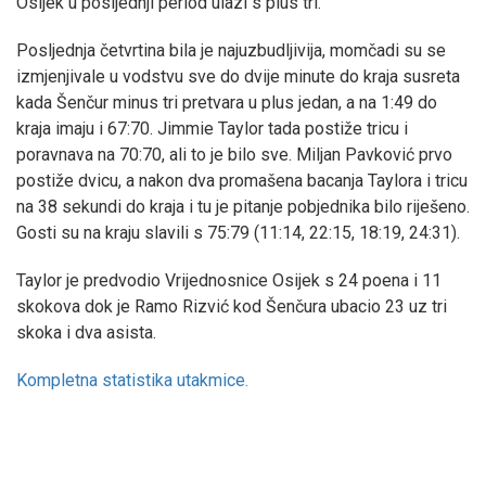
Osijek u posljednji period ulazi s plus tri.
Posljednja četvrtina bila je najuzbudljivija, momčadi su se
izmjenjivale u vodstvu sve do dvije minute do kraja susreta
kada Šenčur minus tri pretvara u plus jedan, a na 1:49 do
kraja imaju i 67:70. Jimmie Taylor tada postiže tricu i
poravnava na 70:70, ali to je bilo sve. Miljan Pavković prvo
postiže dvicu, a nakon dva promašena bacanja Taylora i tricu
na 38 sekundi do kraja i tu je pitanje pobjednika bilo riješeno.
Gosti su na kraju slavili s 75:79 (11:14, 22:15, 18:19, 24:31).
Taylor je predvodio Vrijednosnice Osijek s 24 poena i 11
skokova dok je Ramo Rizvić kod Šenčura ubacio 23 uz tri
skoka i dva asista.
Kompletna statistika utakmice.