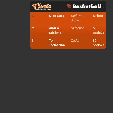
1.
Niko Šare
Cedevita
51 bod
Junior
2.
Andro
Samobor
50
Mirčeta
bodova
3.
Toni
Zadar
35
Torbarina
bodova