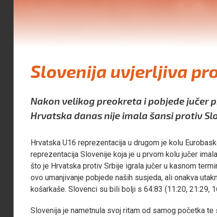
Slovenija uvjerljiva p
Nakon velikog preokreta i pobjede jučer 
Hrvatska danas nije imala šansi protiv Slo
Hrvatska U16 reprezentacija u drugom je kolu Eurobasket
reprezentacija Slovenije koja je u prvom kolu jučer imal
što je Hrvatska protiv Srbije igrala jučer u kasnom termi
ovo umanjivanje pobjede naših susjeda, ali onakva utakmic
košarkaše. Slovenci su bili bolji s 64:83 (11:20, 21:29, 
Slovenija je nametnula svoj ritam od samog početka te