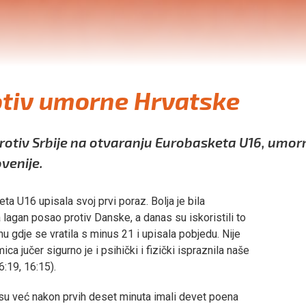
rotiv umorne Hrvatske
protiv Srbije na otvaranju Eurobasketa U16, umor
venije.
a U16 upisala svoj prvi poraz. Bolja je bila
a lagan posao protiv Danske, a danas su iskoristili to
nu gdje se vratila s minus 21 i upisala pobjedu. Nije
a jučer sigurno je i psihički i fizički ispraznila naše
16:19, 16:15).
 su već nakon prvih deset minuta imali devet poena