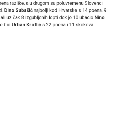
oena razlike, a u drugom su poluvremenu Slovenci
ti.
Dino Subašić
najbolji kod Hrvatske s 14 poena, 9
ali uz čak 8 izgubljenih lopti dok je 10 ubacio
Nino
ke bio
Urban Kroflič
s 22 poena i 11 skokova.