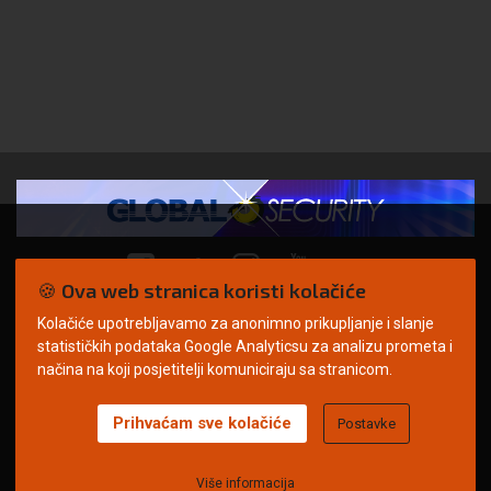
🍪 Ova web stranica koristi kolačiće
Kolačiće upotrebljavamo za anonimno prikupljanje i slanje
© Copyright 2026. | ARILEO
statističkih podataka Google Analyticsu za analizu prometa i
načina na koji posjetitelji komuniciraju sa stranicom.
Prihvaćam sve kolačiće
Postavke
Uvjeti korištenja
Politika privatnosti
Impressum
Oglašavanje
Kontakt
Više informacija