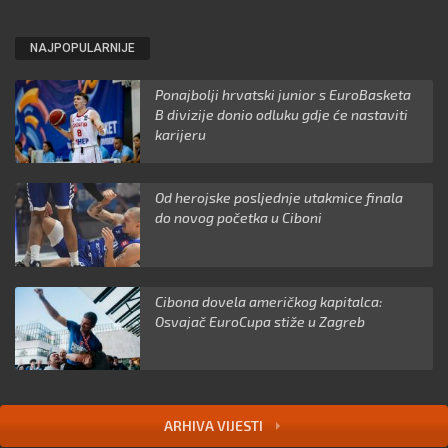
NAJPOPULARNIJE
Ponajbolji hrvatski junior s EuroBasketa
B divizije donio odluku gdje će nastaviti
karijeru
Od herojske posljednje utakmice finala
do novog početka u Ciboni
Cibona dovela američkog kapitalca:
Osvajač EuroCupa stiže u Zagreb
ARHIVA VIJESTI