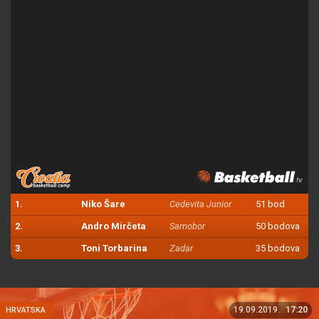
1.
Niko Šare
Cedevita Junior
51 bod
2.
Andro Mirčeta
Samobor
50 bodova
3.
Toni Torbarina
Zadar
35 bodova
19.09.2019.
17:20
HRVATSKA