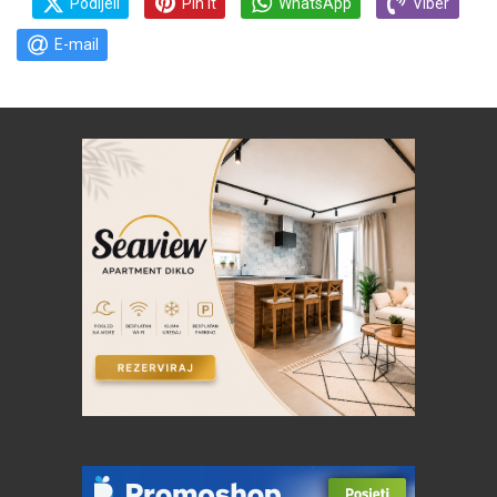
Podijeli
Pin it
WhatsApp
Viber
E-mail