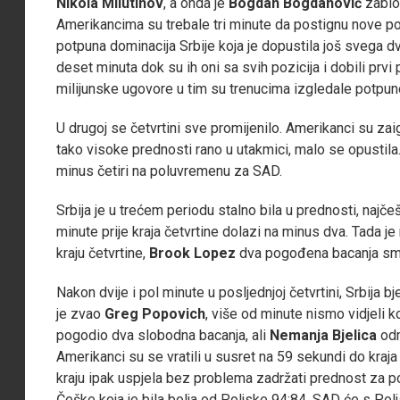
Nikola Milutinov
, a onda je
Bogdan Bogdanović
zabio 
Amerikancima su trebale tri minute da postignu nove po
potpuna dominacija Srbije koja je dopustila još svega 
deset minuta dok su ih oni sa svih pozicija i dobili prv
milijunske ugovore u tim su trenucima izgledale potpun
U drugoj se četvrtini sve promijenilo. Amerikanci su zaig
tako visoke prednosti rano u utakmici, malo se opustila.
minus četiri na poluvremenu za SAD.
Srbija je u trećem periodu stalno bila u prednosti, najč
minute prije kraja četvrtine dolazi na minus dva. Tada j
kraju četvrtine,
Brook Lopez
dva pogođena bacanja sman
Nakon dvije i pol minute u posljednjoj četvrtini, Srbija
je zvao
Greg Popovich
, više od minute nismo vidjeli k
pogodio dva slobodna bacanja, ali
Nemanja Bjelica
odm
Amerikanci su se vratili u susret na 59 sekundi do kraja
kraju ipak uspjela bez problema zadržati prednost za p
Češke koja je bila bolja od Poljske 94:84. SAD će s Po