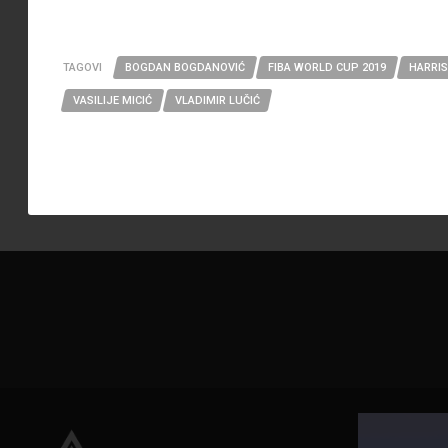
TAGOVI
BOGDAN BOGDANOVIĆ
FIBA WORLD CUP 2019
HARRI
VASILIJE MICIĆ
VLADIMIR LUČIĆ