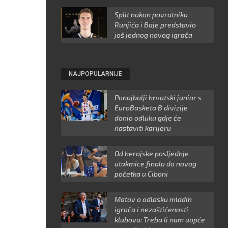
Split nakon povratnika
Runjića i Baje predstavio
još jednog novog igrača
NAJPOPULARNIJE
Ponajbolji hrvatski junior s
EuroBasketa B divizije
donio odluku gdje će
nastaviti karijeru
Od herojske posljednje
utakmice finala do novog
početka u Ciboni
Matov o odlasku mladih
igrača i nezaštićenosti
klubova: Treba li nam uopće