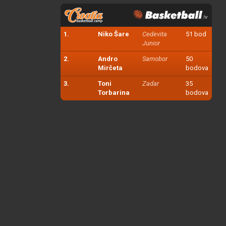
1.
Niko Šare
Cedevita
51 bod
Junior
2.
Andro
Samobor
50
Mirčeta
bodova
3.
Toni
Zadar
35
Torbarina
bodova