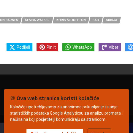
SON BARNES
KEMBA WALKER
KHRIS MIDDLETON
SAD
SRBIJA
Podijeli
Pin it
WhatsApp
Viber
🍪 Ova web stranica koristi kolačiće
Kolačiće upotrebljavamo za anonimno prikupljanje i slanje
statističkih podataka Google Analyticsu za analizu prometa i
načina na koji posjetitelji komuniciraju sa stranicom.