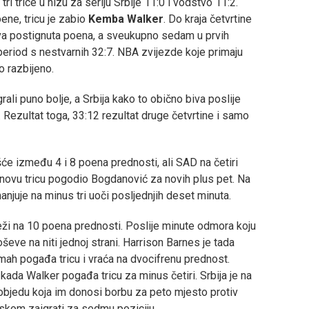
tri trice u nizu za seriju Srbije 11:0 i vodstvo 11:2.
ene, tricu je zabio
Kemba Walker
. Do kraja četvrtine
dva postignuta poena, a sveukupno sedam u prvih
i period s nestvarnih 32:7. NBA zvijezde koje primaju
o razbijeno.
rali puno bolje, a Srbija kako to obično biva poslije
 Rezultat toga, 33:12 rezultat druge četvrtine i samo
ešće između 4 i 8 poena prednosti, ali SAD na četiri
e novu tricu pogodio Bogdanović za novih plus pet. Na
juje na minus tri uoči posljednjih deset minuta.
 bježi na 10 poena prednosti. Poslije minute odmora koju
oševe na niti jednoj strani. Harrison Barnes je tada
ah pogađa tricu i vraća na dvocifrenu prednost.
 kada Walker pogađa tricu za minus četiri. Srbija je na
objedu koja im donosi borbu za peto mjesto protiv
ljskom zaigrati za sedmu poziciju.