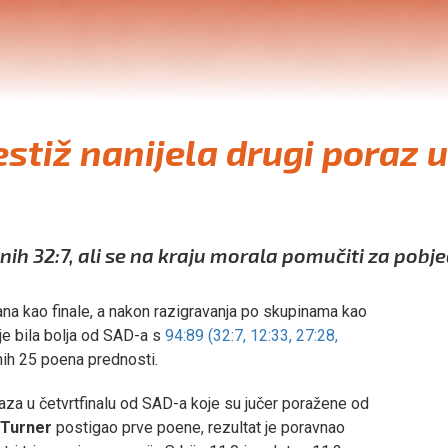
estiž nanijela drugi poraz 
tnih 32:7, ali se na kraju morala pomučiti za pobj
ana kao finale, a nakon razigravanja po skupinama kao
 je bila bolja od SAD-a s
94:89 (32:7, 12:33, 27:28,
rnih 25 poena prednosti.
raza u četvrtfinalu od SAD-a koje su jučer poražene od
 Turner
postigao prve poene, rezultat je poravnao