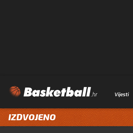
Vijesti
IZDVOJENO