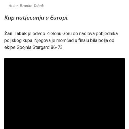
Autor:
Branko Tabak
Kup natjecanja u Europi.
Žan Tabak
je odveo Zielonu Goru do naslova pobjednika
poljskog kupa. Njegova je momčad u finalu bila bolja od
ekipe Spojnia Stargard 86-73.