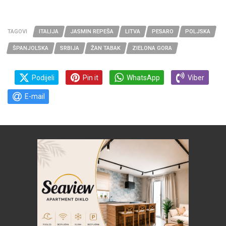
TAGOVI
ITALIJA
JASMIN REPEŠA
LITVA
PESARO
POLJSKA
ŠPANJOLSKA
SRBIJA
ŽAN TABAK
ZIELONA GORA
Podijeli
Pin it
WhatsApp
Viber
E-mail