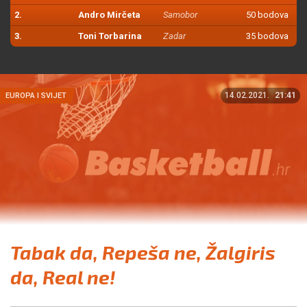
2.
Andro Mirčeta
Samobor
50 bodova
3.
Toni Torbarina
Zadar
35 bodova
14.02.2021.
21:41
EUROPA I SVIJET
Tabak da, Repeša ne, Žalgiris
da, Real ne!