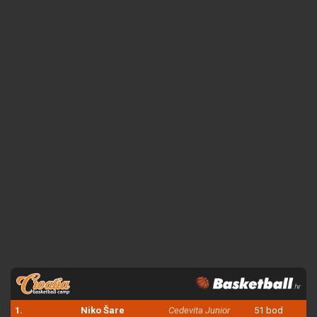
1.
Niko Šare
Cedevita Junior
51 bod