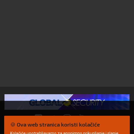
🍪 Ova web stranica koristi kolačiće
Kolačiće upotrebljavamo za anonimno prikupljanje i slanje