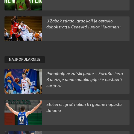
U Zabok stigao igrač koji je ostavio
dubok trag u Cedeviti Junior i Kvarneru
NAJPOPULARNIJE
Ponajbolji hrvatski junior s EuroBasketa
B divizije donio odluku gdje će nastaviti
karijeru
Stožerni igrač nakon tri godine napušta
Dinamo