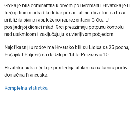
Grčka je bila dominantna u prvom poluvremanu, Hrvatska je u
trećoj dionici odradila dobar posao, ali ne dovoljno da bi se
približila sjajno rasploženoj reprezentaciji Grčke. U
posljednjoj dionici mladi Grci preuzimaju potpunu kontrolu
nad utakmicom i zaključuju ju s uvjerljivom pobjedom.
Najefikasniji u redovima Hrvatske bili su Lisica sa 25 poena,
Bošnjak I Buljević su dodali po 14 te Perasović 10
Hrvatsku sutra očekuje posljednja utakmica na turniru protiv
domaćina Francuske.
Kompletna statistika