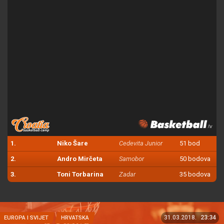
1.
Niko Šare
Cedevita Junior
51 bod
2.
Andro Mirčeta
Samobor
50 bodova
3.
Toni Torbarina
Zadar
35 bodova
31.03.2018.
23:34
EUROPA I SVIJET
HRVATSKA