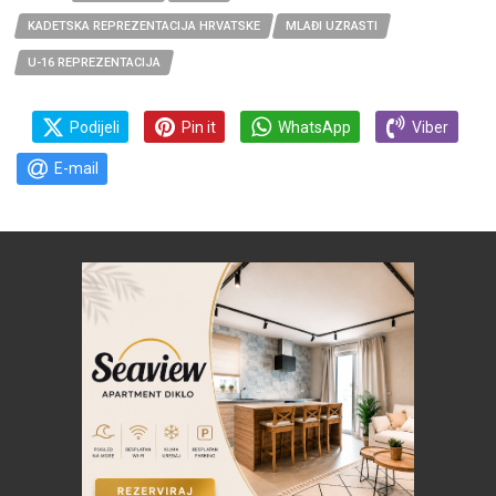
KADETSKA REPREZENTACIJA HRVATSKE
MLAĐI UZRASTI
U-16 REPREZENTACIJA
Podijeli
Pin it
WhatsApp
Viber
E-mail