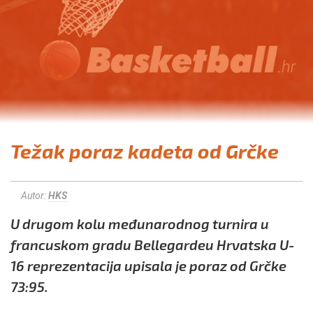
Težak poraz kadeta od Grčke
Autor:
HKS
U drugom kolu međunarodnog turnira u
francuskom gradu Bellegardeu Hrvatska U-
16 reprezentacija upisala je poraz od Grčke
73:95.