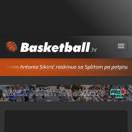
Menu
anin Antonio Sikirić raskinuo sa Splitom pa potpisao za