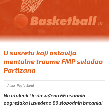
U susretu koji ostavlja
mentalne traume FMP svladao
Partizana
Autor:
Paulo Sarić
Na utakmici je dosuđeno 66 osobnih
pogrešaka i izvedeno 86 slobodnih bacanja!