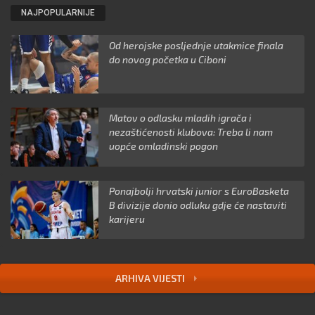
NAJPOPULARNIJE
Od herojske posljednje utakmice finala
do novog početka u Ciboni
Matov o odlasku mladih igrača i
nezaštićenosti klubova: Treba li nam
uopće omladinski pogon
Ponajbolji hrvatski junior s EuroBasketa
B divizije donio odluku gdje će nastaviti
karijeru
ARHIVA VIJESTI