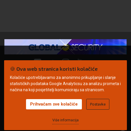
🍪 Ova web stranica koristi kolačiće
Kolačiće upotrebljavamo za anonimno prikupljanje i slanje
© Copyright 2026. | ARILEO
statističkih podataka Google Analyticsu za analizu prometa i
načina na koji posjetitelji komuniciraju sa stranicom.
Prihvaćam sve kolačiće
Postavke
Uvjeti korištenja
Politika privatnosti
Impressum
Oglašavanje
Kontakt
Više informacija