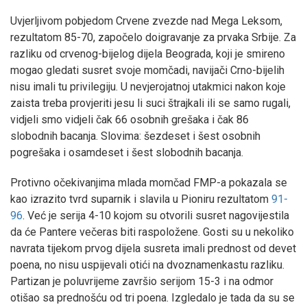
Uvjerljivom pobjedom Crvene zvezde nad Mega Leksom,
rezultatom 85-70, započelo doigravanje za prvaka Srbije. Za
razliku od crvenog-bijelog dijela Beograda, koji je smireno
mogao gledati susret svoje momčadi, navijači Crno-bijelih
nisu imali tu privilegiju. U nevjerojatnoj utakmici nakon koje
zaista treba provjeriti jesu li suci štrajkali ili se samo rugali,
vidjeli smo vidjeli čak 66 osobnih grešaka i čak 86
slobodnih bacanja. Slovima: šezdeset i šest osobnih
pogrešaka i osamdeset i šest slobodnih bacanja.
Protivno očekivanjima mlada momčad FMP-a pokazala se
kao izrazito tvrd suparnik i slavila u Pioniru rezultatom
91-
96
. Već je serija 4-10 kojom su otvorili susret nagovijestila
da će Pantere večeras biti raspoložene. Gosti su u nekoliko
navrata tijekom prvog dijela susreta imali prednost od devet
poena, no nisu uspijevali otići na dvoznamenkastu razliku.
Partizan je poluvrijeme završio serijom 15-3 i na odmor
otišao sa prednošću od tri poena. Izgledalo je tada da su se