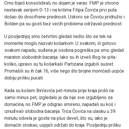
Crno-bijeli konsolidirali, no dojam je varao. FMP je otvorio
nastavak serijom 0-13 i na krilima Filipa Čovića prvi puta
došao do dvocifrene prednosti. Uskoro se Čoviću pridružio i
Bolden pa su gosti bez većih problema održavali prednost.
U posljednjoj smo četvrtini gledali nešto što se tek na
momente moglo nazvati košarkom. U svakom, ili gotovo
svakom napadu, suđena je osobna pogreška pa smo gledali
maraton slobodnih bacanja. Iako su ih izveli Bog-te-pita-
koliko, upravo su tu košarkaši Partizana izgubili susret.
Promašili su ih čak 16, više nego što brojne momčadi uopće
dobiju priliku pucati.
Kada su košem Birčevića pet minuta prije kraja prišli na
samo minus pet, izgledalo je da nije sve izgubljeno za
domaćina, no FMP je odigrao smireno, napadali su koš i
iznuđivali slobodna bacanja. Trica Čovića na ulasku u 39.
minutu odvela je goste na plus devet, što su, iako je
domaćin stiskao, uspjeli održati do kraja. Posljednju priliku