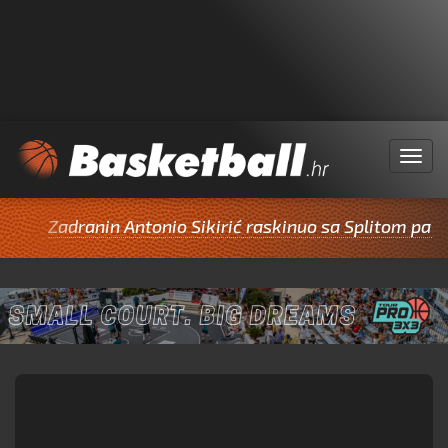
Menu
Zadranin Antonio Sikirić raskinuo sa Splitom pa potp