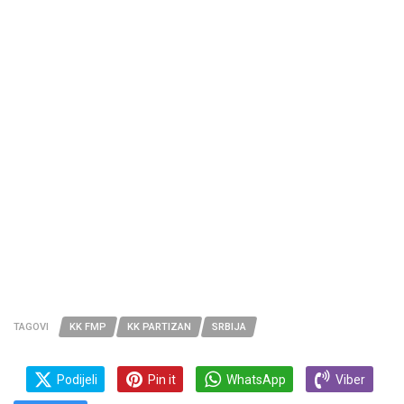
TAGOVI
KK FMP
KK PARTIZAN
SRBIJA
Podijeli
Pin it
WhatsApp
Viber