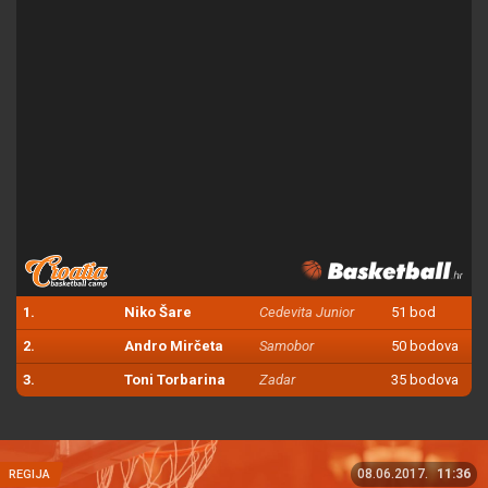
1.
Niko Šare
Cedevita Junior
51 bod
2.
Andro Mirčeta
Samobor
50 bodova
3.
Toni Torbarina
Zadar
35 bodova
08.06.2017.
11:36
REGIJA