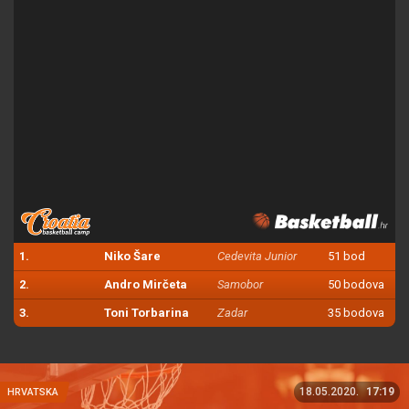
1.
Niko Šare
Cedevita Junior
51 bod
2.
Andro Mirčeta
Samobor
50 bodova
3.
Toni Torbarina
Zadar
35 bodova
18.05.2020.
17:19
HRVATSKA