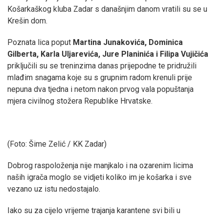
Košarkaškog kluba Zadar s današnjim danom vratili su se u
Krešin dom.
Poznata lica poput
Martina Junakovića, Dominica
Gilberta, Karla Uljarevića, Jure Planinića i Filipa Vujičića
priključili su se treninzima danas prijepodne te pridružili
mlađim snagama koje su s grupnim radom krenuli prije
nepuna dva tjedna i netom nakon prvog vala popuštanja
mjera civilnog stožera Republike Hrvatske.
(Foto: Šime Zelić / KK Zadar)
Dobrog raspoloženja nije manjkalo i na ozarenim licima
naših igrača moglo se vidjeti koliko im je košarka i sve
vezano uz istu nedostajalo.
Iako su za cijelo vrijeme trajanja karantene svi bili u