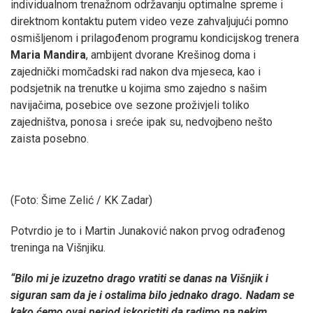
individualnom trenažnom održavanju optimalne spreme i
direktnom kontaktu putem video veze zahvaljujući pomno
osmišljenom i prilagođenom programu kondicijskog trenera
Maria Mandira
, ambijent dvorane Krešinog doma i
zajednički momčadski rad nakon dva mjeseca, kao i
podsjetnik na trenutke u kojima smo zajedno s našim
navijačima, posebice ove sezone proživjeli toliko
zajedništva, ponosa i sreće ipak su, nedvojbeno nešto
zaista posebno.
(Foto: Šime Zelić / KK Zadar)
Potvrdio je to i Martin Junaković nakon prvog odrađenog
treninga na Višnjiku.
“Bilo mi je izuzetno drago vratiti se danas na Višnjik i
siguran sam da je i ostalima bilo jednako drago. Nadam se
kako ćemo ovaj period iskoristiti da radimo na nekim