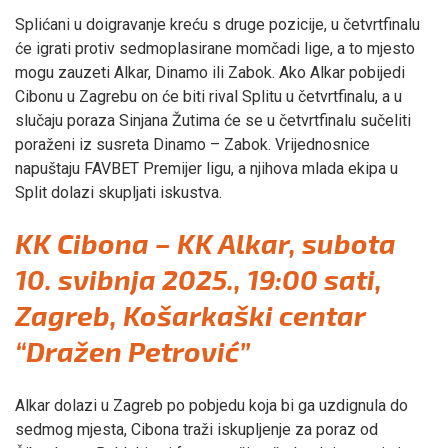
Splićani u doigravanje kreću s druge pozicije, u četvrtfinalu
će igrati protiv sedmoplasirane momčadi lige, a to mjesto
mogu zauzeti Alkar, Dinamo ili Zabok. Ako Alkar pobijedi
Cibonu u Zagrebu on će biti rival Splitu u četvrtfinalu, a u
slučaju poraza Sinjana Žutima će se u četvrtfinalu sučeliti
poraženi iz susreta Dinamo – Zabok. Vrijednosnice
napuštaju FAVBET Premijer ligu, a njihova mlada ekipa u
Split dolazi skupljati iskustva.
KK Cibona – KK Alkar, subota
10. svibnja 2025., 19:00 sati,
Zagreb, Košarkaški centar
“Dražen Petrović”
Alkar dolazi u Zagreb po pobjedu koja bi ga uzdignula do
sedmog mjesta, Cibona traži iskupljenje za poraz od