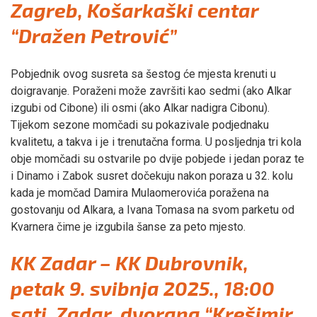
Zagreb, Košarkaški centar
“Dražen Petrović”
Pobjednik ovog susreta sa šestog će mjesta krenuti u
doigravanje. Poraženi može završiti kao sedmi (ako Alkar
izgubi od Cibone) ili osmi (ako Alkar nadigra Cibonu).
Tijekom sezone momčadi su pokazivale podjednaku
kvalitetu, a takva i je i trenutačna forma. U posljednja tri kola
obje momčadi su ostvarile po dvije pobjede i jedan poraz te
i Dinamo i Zabok susret dočekuju nakon poraza u 32. kolu
kada je momčad Damira Mulaomerovića poražena na
gostovanju od Alkara, a Ivana Tomasa na svom parketu od
Kvarnera čime je izgubila šanse za peto mjesto.
KK Zadar – KK Dubrovnik,
petak 9. svibnja 2025., 18:00
sati, Zadar, dvorana “Krešimir