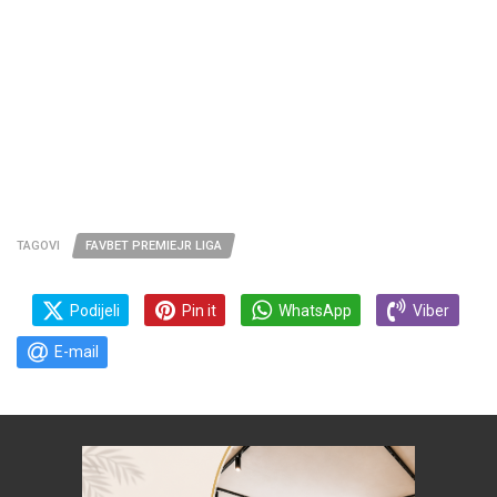
TAGOVI
FAVBET PREMIEJR LIGA
Podijeli
Pin it
WhatsApp
Viber
E-mail