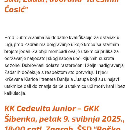
Ćosić”
Pred Dubrovčanima su dodatne kvalifikacije za ostanak u
Ligi, pred Zadranima doigravanje u koje kreću sa startnim
brojem jedan. Za obje momčadi ova je utakmica prilika za
održavanje natjecateljskog naboja uoči ključnih susreta
sezone. Dubrovčani dolaze rasterećeni i željni nadigravanja,
Zadar ih dočekuje s respektom što potvrđuju i riječi
Krševana Klarice i trenera Danijela Jusupa koji su u najavi
utakmice dali do znanja da će u utakmicu ući motivirani i bez
kalkulacija.
KK Cedevita Junior – GKK
Šibenka, petak 9. svibnja 2025.,
18:00 sati, Zagreb, ŠSD “Boško