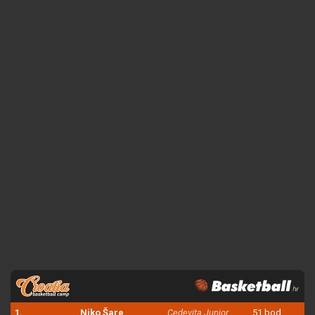
1.
Niko Šare
Cedevita Junior
51 bod