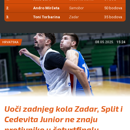
2.
Andro Mirčeta
Samobor
50 bodova
3.
Toni Torbarina
Zadar
35 bodova
08.05.2025.
15:24
HRVATSKA
Uoči zadnjeg kola Zadar, Split i
Cedevita Junior ne znaju
protivnike u četvrtfinalu