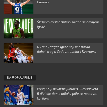
Dinamo
Škrljevo misli ozbiljno, vratio se omiljeni
igrač
U Zabok stigao igrač koji je ostavio
dubok trag u Cedeviti Junior i Kvarneru
NAJPOPULARNIJE
Ponajbolji hrvatski junior s EuroBasketa
B divizije donio odluku gdje će nastaviti
karijeru