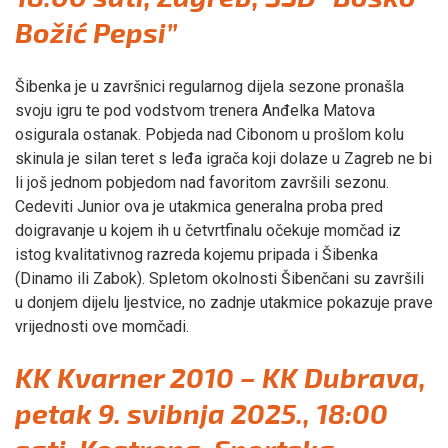
Božić Pepsi”
Šibenka je u završnici regularnog dijela sezone pronašla
svoju igru te pod vodstvom trenera Anđelka Matova
osigurala ostanak. Pobjeda nad Cibonom u prošlom kolu
skinula je silan teret s leđa igrača koji dolaze u Zagreb ne bi
li još jednom pobjedom nad favoritom završili sezonu.
Cedeviti Junior ova je utakmica generalna proba pred
doigravanje u kojem ih u četvrtfinalu očekuje momčad iz
istog kvalitativnog razreda kojemu pripada i Šibenka
(Dinamo ili Zabok). Spletom okolnosti Šibenčani su završili
u donjem dijelu ljestvice, no zadnje utakmice pokazuje prave
vrijednosti ove momčadi.
KK Kvarner 2010 – KK Dubrava,
petak 9. svibnja 2025., 18:00