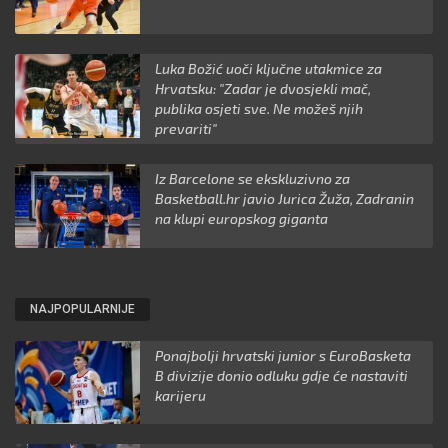
Luka Božić uoči ključne utakmice za
Hrvatsku: "Zadar je dvosjekli mač,
publika osjeti sve. Ne možeš njih
prevariti"
Iz Barcelone se ekskluzivno za
Basketball.hr javio Jurica Žuža, Zadranin
na klupi europskog giganta
NAJPOPULARNIJE
Ponajbolji hrvatski junior s EuroBasketa
B divizije donio odluku gdje će nastaviti
karijeru