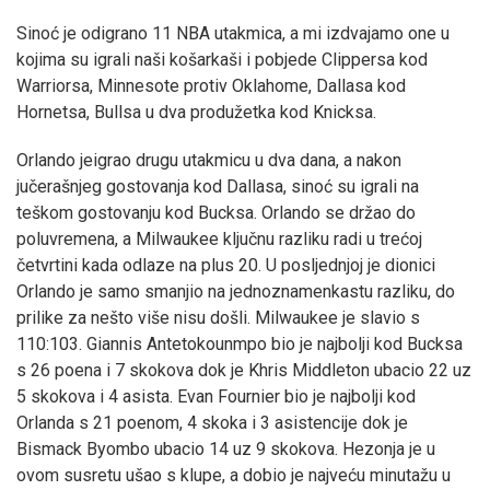
Sinoć je odigrano 11 NBA utakmica, a mi izdvajamo one u
kojima su igrali naši košarkaši i pobjede Clippersa kod
Warriorsa, Minnesote protiv Oklahome, Dallasa kod
Hornetsa, Bullsa u dva produžetka kod Knicksa.
Orlando jeigrao drugu utakmicu u dva dana, a nakon
jučerašnjeg gostovanja kod Dallasa, sinoć su igrali na
teškom gostovanju kod Bucksa. Orlando se držao do
poluvremena, a Milwaukee ključnu razliku radi u trećoj
četvrtini kada odlaze na plus 20. U posljednjoj je dionici
Orlando je samo smanjio na jednoznamenkastu razliku, do
prilike za nešto više nisu došli. Milwaukee je slavio s
110:103. Giannis Antetokounmpo bio je najbolji kod Bucksa
s 26 poena i 7 skokova dok je Khris Middleton ubacio 22 uz
5 skokova i 4 asista. Evan Fournier bio je najbolji kod
Orlanda s 21 poenom, 4 skoka i 3 asistencije dok je
Bismack Byombo ubacio 14 uz 9 skokova. Hezonja je u
ovom susretu ušao s klupe, a dobio je najveću minutažu u