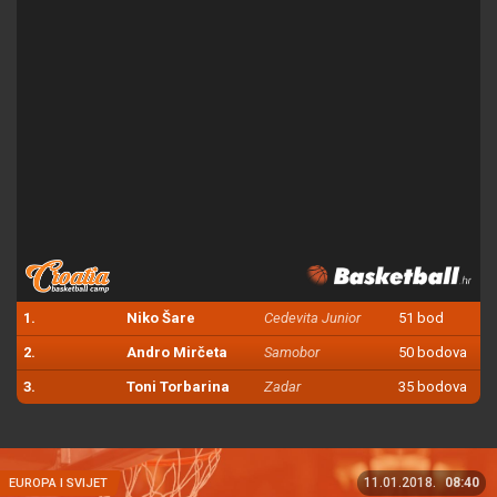
1.
Niko Šare
Cedevita Junior
51 bod
2.
Andro Mirčeta
Samobor
50 bodova
3.
Toni Torbarina
Zadar
35 bodova
11.01.2018.
08:40
EUROPA I SVIJET