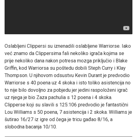
Oslabljeni Clippersi su iznenadili oslabljene Warriorse. Iako
već znamo da Clippersima fali nekoliko igrača kojima se
prije nekoliko dana nakon potresa mozga priključio i Blake
Griffin, kod Warriorsa su poštedu dobili Steph Curry i Klay
Thompson. U njihovom odsustvu Kevin Durant je predvodio
Warriorse s 40 poena uz 4 skoka i isto toliko asistencija no
to nije bilo dovoljno za pobjedu jer jedini raspoloženi igrač
uz njega je bio Zaza pachulia s 12 poena i 4 skoka.
Clipperse koji su slavili s 125:106 predvodio je fantastični
Lou Williams s 50 poena, 7 asistencija i 2 skoka. Williams je
šutirao 16/27 iz igre od čega je tricu gađao 8/16, a
slobodna bacanja 10/10.