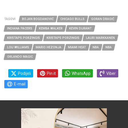
TAGOVI
BOJAN BOGDANOVIĆ
CHICAGO BULLS
GORAN DRAGIĆ
INDIANA PACERS
KEMBA WALKER
KEVIN DURANT
KRISTAPS PORZINGIS
KRISTAPS PORZINGIS
LAURI MARKKANEN
LOU WILLIAMS
MARIO HEZONJA
MIAMI HEAT
NBA
NBA
ORLANDO MAGIC
Podijeli
Pin it
WhatsApp
Viber
E-mail