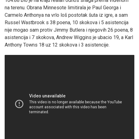
104:88 bio je na kraju realan odnos snaga prema viđenom
na terenu. Obrana Minnesote limitirala je Paul Georga i
Carmelo Anthonya na vrlo loš postotak šuta iz igre, a sam
Russel Wastbrook s 38 poena, 10 skokova i 5 asistencija
nije mogao sam protiv Jimmy Butlera i njegovih 26 poena, 8
asistencija i 7 skokova, Andrew Wiggins je ubacio 19, a Karl
Anthony Towns 18 uz 12 skokova i 3 asistencije.