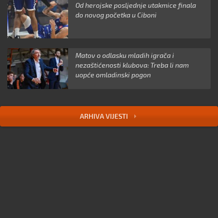
Od herojske posljednje utakmice finala
do novog početka u Ciboni
Matov o odlasku mladih igrača i
nezaštićenosti klubova: Treba li nam
uopće omladinski pogon
ARHIVA VIJESTI