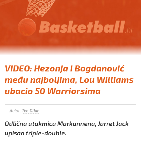
VIDEO: Hezonja i Bogdanović
među najboljima, Lou Williams
ubacio 50 Warriorsima
Autor:
Teo Cilar
Odlična utakmica Markannena, Jarret Jack
upisao triple-double.