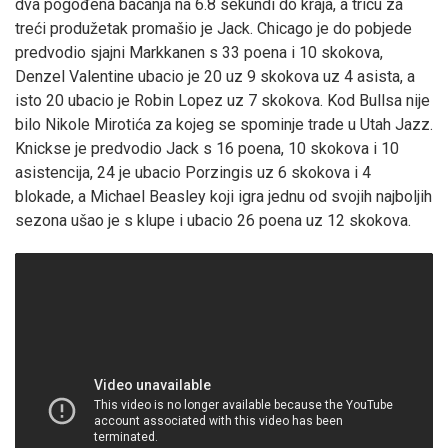
dva pogođena bacanja na 6.8 sekundi do kraja, a tricu za
treći produžetak promašio je Jack. Chicago je do pobjede
predvodio sjajni Markkanen s 33 poena i 10 skokova,
Denzel Valentine ubacio je 20 uz 9 skokova uz 4 asista, a
isto 20 ubacio je Robin Lopez uz 7 skokova. Kod Bullsa nije
bilo Nikole Mirotića za kojeg se spominje trade u Utah Jazz.
Knickse je predvodio Jack s 16 poena, 10 skokova i 10
asistencija, 24 je ubacio Porzingis uz 6 skokova i 4
blokade, a Michael Beasley koji igra jednu od svojih najboljih
sezona ušao je s klupe i ubacio 26 poena uz 12 skokova.