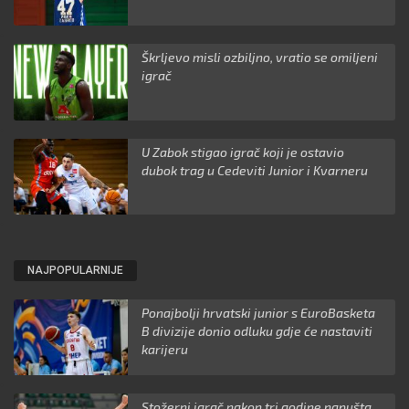
Škrljevo misli ozbiljno, vratio se omiljeni
igrač
U Zabok stigao igrač koji je ostavio
dubok trag u Cedeviti Junior i Kvarneru
NAJPOPULARNIJE
Ponajbolji hrvatski junior s EuroBasketa
B divizije donio odluku gdje će nastaviti
karijeru
Stožerni igrač nakon tri godine napušta