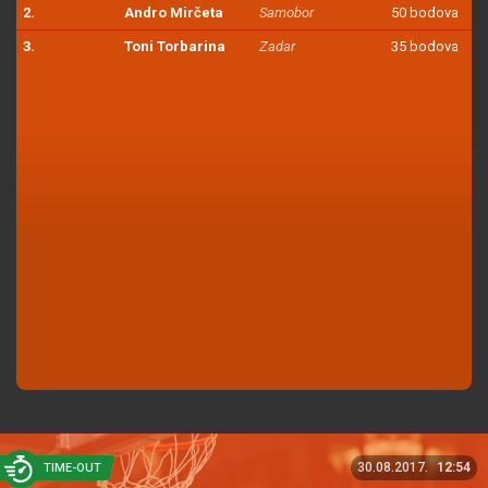
2.
Andro Mirčeta
Samobor
50 bodova
3.
Toni Torbarina
Zadar
35 bodova
30.08.2017.
12:54
TIME-OUT