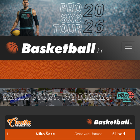
Menu
1.
Niko Šare
Cedevita Junior
51 bod