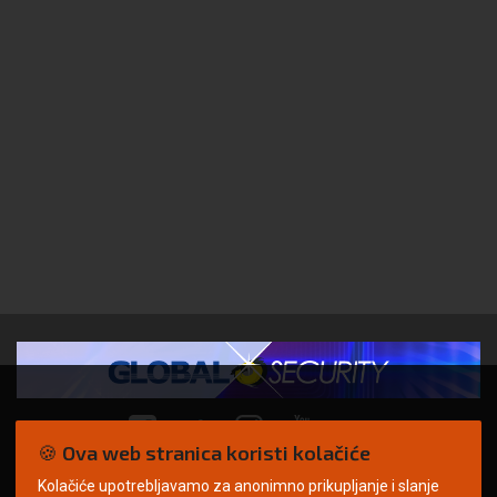
🍪 Ova web stranica koristi kolačiće
Kolačiće upotrebljavamo za anonimno prikupljanje i slanje
© Copyright 2026. | ARILEO