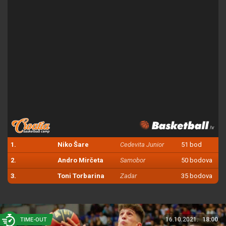
1.
Niko Šare
Cedevita Junior
51 bod
2.
Andro Mirčeta
Samobor
50 bodova
3.
Toni Torbarina
Zadar
35 bodova
16.10.2021.
18:00
TIME-OUT