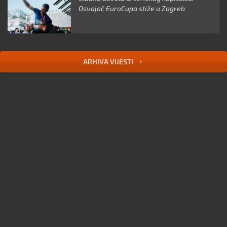
Osvajač EuroCupa stiže u Zagreb
ARHIVA VIJESTI