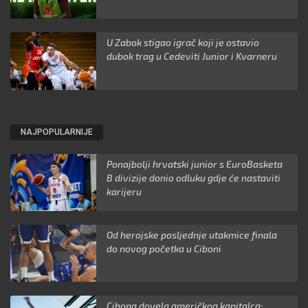
U Zabok stigao igrač koji je ostavio
dubok trag u Cedeviti Junior i Kvarneru
NAJPOPULARNIJE
Ponajbolji hrvatski junior s EuroBasketa
B divizije donio odluku gdje će nastaviti
karijeru
Od herojske posljednje utakmice finala
do novog početka u Ciboni
Cibona dovela američkog kapitalca: