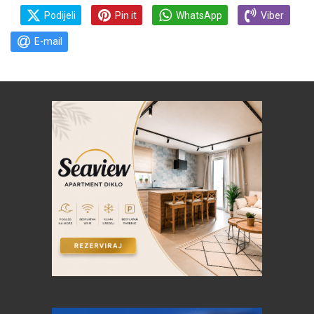
Podijeli
Pin it
WhatsApp
Viber
E-mail