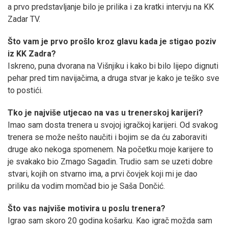
a prvo predstavljanje bilo je prilika i za kratki intervju na KK
Zadar TV.
Što vam je prvo prošlo kroz glavu kada je stigao poziv
iz KK Zadra?
Iskreno, puna dvorana na Višnjiku i kako bi bilo lijepo dignuti
pehar pred tim navijačima, a druga stvar je kako je teško sve
to postići.
Tko je najviše utjecao na vas u trenerskoj karijeri?
Imao sam dosta trenera u svojoj igračkoj karijeri. Od svakog
trenera se može nešto naučiti i bojim se da ću zaboraviti
druge ako nekoga spomenem. Na početku moje karijere to
je svakako bio Zmago Sagadin. Trudio sam se uzeti dobre
stvari, kojih on stvarno ima, a prvi čovjek koji mi je dao
priliku da vodim momčad bio je Saša Dončić.
Što vas najviše motivira u poslu trenera?
Igrao sam skoro 20 godina košarku. Kao igrač možda sam