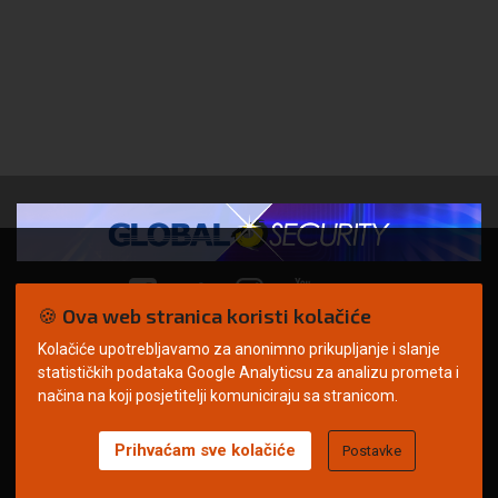
🍪 Ova web stranica koristi kolačiće
Kolačiće upotrebljavamo za anonimno prikupljanje i slanje
© Copyright 2026. | ARILEO
statističkih podataka Google Analyticsu za analizu prometa i
načina na koji posjetitelji komuniciraju sa stranicom.
Prihvaćam sve kolačiće
Postavke
Uvjeti korištenja
Politika privatnosti
Impressum
Oglašavanje
Kontakt