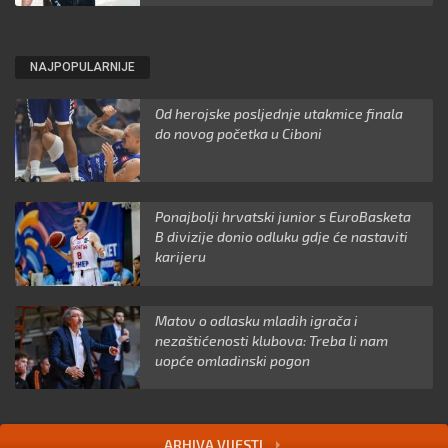
NAJPOPULARNIJE
Od herojske posljednje utakmice finala
do novog početka u Ciboni
Ponajbolji hrvatski junior s EuroBasketa
B divizije donio odluku gdje će nastaviti
karijeru
Matov o odlasku mladih igrača i
nezaštićenosti klubova: Treba li nam
uopće omladinski pogon
ARHIVA VIJESTI