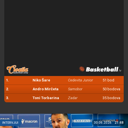
1.
Niko Šare
Cedevita Junior
51 bod
2.
Andro Mirčeta
Samobor
50 bodova
3.
Toni Torbarina
Zadar
35 bodova
30.06.2026.
21:48
INTERVJUI