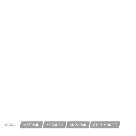
TAGOVI
INTERVJU
KK ZADAR
KK ZADAR
STIPE MODRIĆ