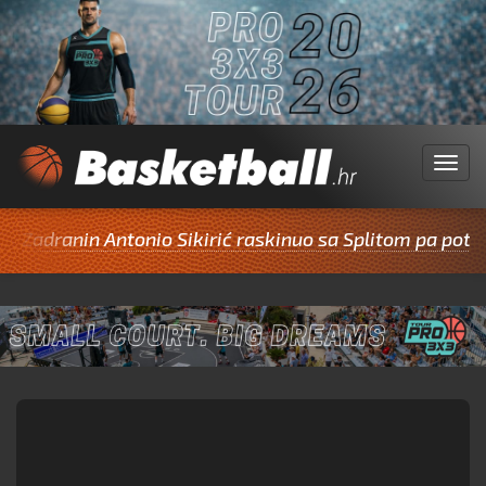
Menu
dranin Antonio Sikirić raskinuo sa Splitom pa potpisao