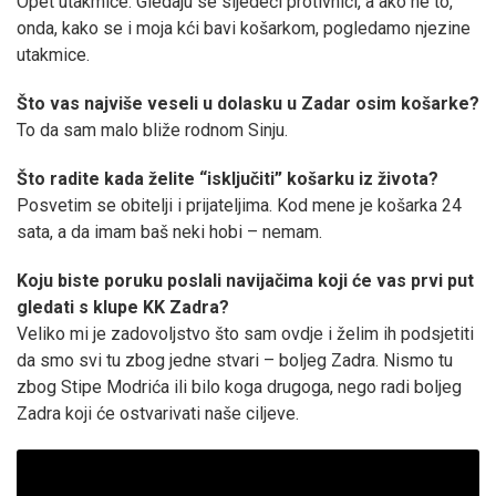
Opet utakmice. Gledaju se sljedeći protivnici, a ako ne to,
onda, kako se i moja kći bavi košarkom, pogledamo njezine
utakmice.
Što vas najviše veseli u dolasku u Zadar osim košarke?
To da sam malo bliže rodnom Sinju.
Što radite kada želite “isključiti” košarku iz života?
Posvetim se obitelji i prijateljima. Kod mene je košarka 24
sata, a da imam baš neki hobi – nemam.
Koju biste poruku poslali navijačima koji će vas prvi put
gledati s klupe KK Zadra?
Veliko mi je zadovoljstvo što sam ovdje i želim ih podsjetiti
da smo svi tu zbog jedne stvari – boljeg Zadra. Nismo tu
zbog Stipe Modrića ili bilo koga drugoga, nego radi boljeg
Zadra koji će ostvarivati naše ciljeve.