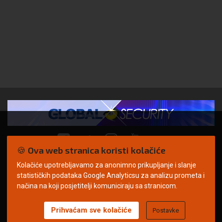
🍪 Ova web stranica koristi kolačiće
Kolačiće upotrebljavamo za anonimno prikupljanje i slanje
© Copyright 2026. | ARILEO
statističkih podataka Google Analyticsu za analizu prometa i
načina na koji posjetitelji komuniciraju sa stranicom.
Prihvaćam sve kolačiće
Postavke
Uvjeti korištenja
Politika privatnosti
Impressum