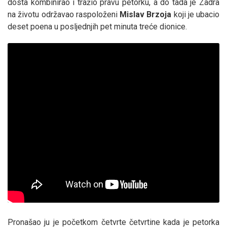
dosta kombinirao i tražio pravu petorku, a do tada je Zadra
na životu održavao raspoloženi
Mislav
Brzoja
koji je ubacio
deset poena u posljednjih pet minuta treće dionice.
Pronašao ju je početkom četvrte četvrtine kada je petorka