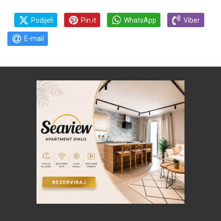
Podijeli
Pin it
WhatsApp
Viber
E-mail