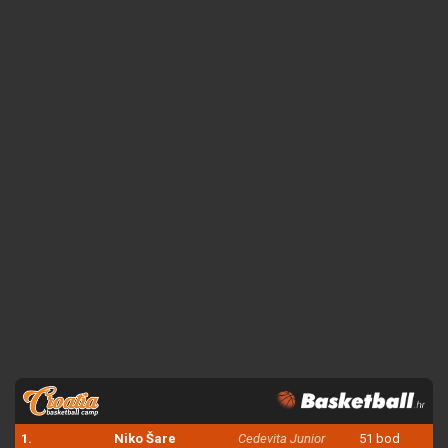
1.
Niko Šare
Cedevita Junior
51 bod