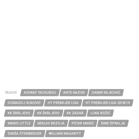
TAGOVI
ACHRAF YACOUBOU
ANTE NAZOR
DAMIR RAJKOVIĆ
DOMAGOJ VUKOVIĆ
HT PREMIJER LIGA
HT PREMIJER LIGA 2018/19
KK ŠKRLJEVO
KK ŠKRLJEVO
KK ZADAR
LUKA BOŽIĆ
MARIO LITTLE
MISLAV BRZOJA
PETAR MARIĆ
ŠIME ŠPRALJA
SINIŠA ŠTEMBERGER
WILLIAM MAGARITY