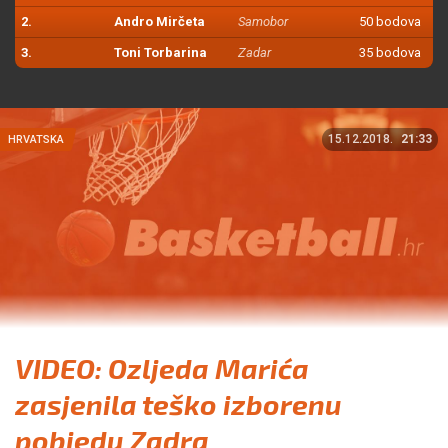
2.
Andro Mirčeta
Samobor
50 bodova
3.
Toni Torbarina
Zadar
35 bodova
15.12.2018.
21:33
HRVATSKA
VIDEO: Ozljeda Marića
zasjenila teško izborenu
pobjedu Zadra