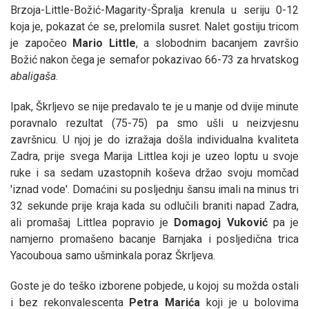
Brzoja-Little-Božić-Magarity-Špralja krenula u seriju 0-12
koja je, pokazat će se, prelomila susret. Nalet gostiju tricom
je započeo
Mario
Little
, a slobodnim bacanjem završio
Božić nakon čega je semafor pokazivao 66-73 za hrvatskog
abaligaša
.
Ipak, Škrljevo se nije predavalo te je u manje od dvije minute
poravnalo rezultat (75-75) pa smo ušli u neizvjesnu
završnicu. U njoj je do izražaja došla individualna kvaliteta
Zadra, prije svega Marija Littlea koji je uzeo loptu u svoje
ruke i sa sedam uzastopnih koševa držao svoju momčad
'iznad vode'. Domaćini su posljednju šansu imali na minus tri
32 sekunde prije kraja kada su odlučili braniti napad Zadra,
ali promašaj Littlea popravio je
Domagoj
Vuković
pa je
namjerno promašeno bacanje Barnjaka i posljedična trica
Yacouboua samo ušminkala poraz Škrljeva.
Goste je do teško izborene pobjede, u kojoj su možda ostali
i bez rekonvalescenta
Petra
Marića
koji je u bolovima