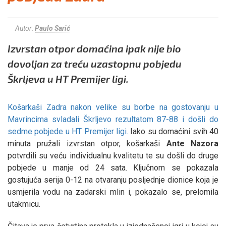
Autor:
Paulo Sarić
Izvrstan otpor domaćina ipak nije bio
dovoljan za treću uzastopnu pobjedu
Škrljeva u HT Premijer ligi.
Košarkaši Zadra nakon velike su borbe na gostovanju u
Mavrincima svladali Škrljevo rezultatom 87-88 i došli do
sedme pobjede u HT Premijer ligi.
Iako su domaćini svih 40
minuta pružali izvrstan otpor, košarkaši
Ante
Nazora
potvrdili su veću individualnu kvalitetu te su došli do druge
pobjede u manje od 24 sata. Ključnom se pokazala
gostujuća serija 0-12 na otvaranju posljednje dionice koja je
usmjerila vodu na zadarski mlin i, pokazalo se, prelomila
utakmicu.