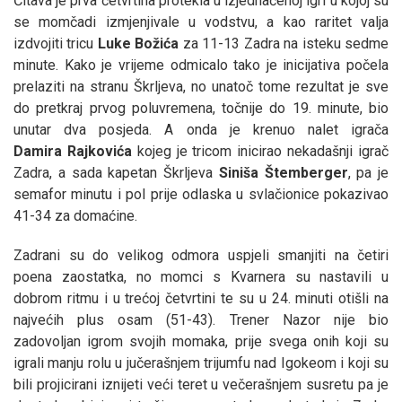
Čitava je prva četvrtina protekla u izjednačenoj igri u kojoj su
se momčadi izmjenjivale u vodstvu, a kao raritet valja
izdvojiti tricu
Luke
Božića
za 11-13 Zadra na isteku sedme
minute. Kako je vrijeme odmicalo tako je inicijativa počela
prelaziti na stranu Škrljeva, no unatoč tome rezultat je sve
do pretkraj prvog poluvremena, točnije do 19. minute, bio
unutar dva posjeda. A onda je krenuo nalet igrača
Damira
Rajkovića
kojeg je tricom inicirao nekadašnji igrač
Zadra, a sada kapetan Škrljeva
Siniša
Štemberger
, pa je
semafor minutu i pol prije odlaska u svlačionice pokazivao
41-34 za domaćine.
Zadrani su do velikog odmora uspjeli smanjiti na četiri
poena zaostatka, no momci s Kvarnera su nastavili u
dobrom ritmu i u trećoj četvrtini te su u 24. minuti otišli na
najvećih plus osam (51-43). Trener Nazor nije bio
zadovoljan igrom svojih momaka, prije svega onih koji su
igrali manju rolu u jučerašnjem trijumfu nad Igokeom i koji su
bili projicirani iznijeti veći teret u večerašnjem susretu pa je