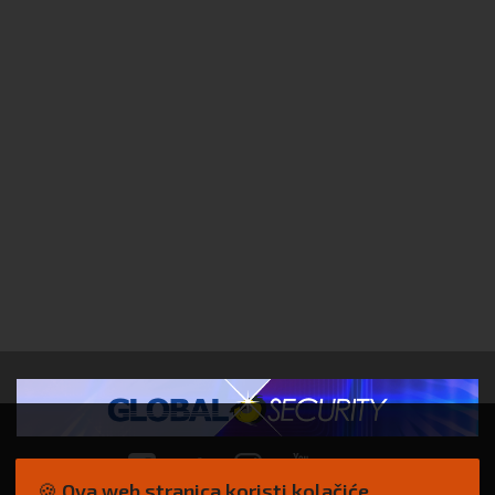
🍪 Ova web stranica koristi kolačiće