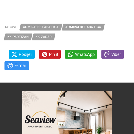
TAGOVI
ADMIRALBET ABA LIGA
ADMIRALBET ABA LIGA
KK PARTIZAN
KK ZADAR
Podijeli
Pin it
WhatsApp
Viber
E-mail