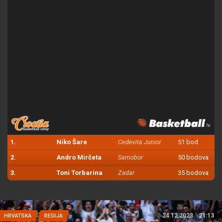
1.
Niko Šare
Cedevita Junior
51 bod
2.
Andro Mirčeta
Samobor
50 bodova
3.
Toni Torbarina
Zadar
35 bodova
24.12.2023.
21:13
HRVATSKA
REGIJA