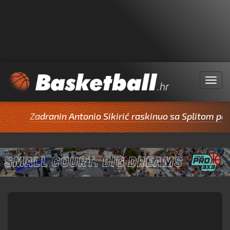
Menu
Zadranin Antonio Sikirić raskinuo sa Splitom pa pot