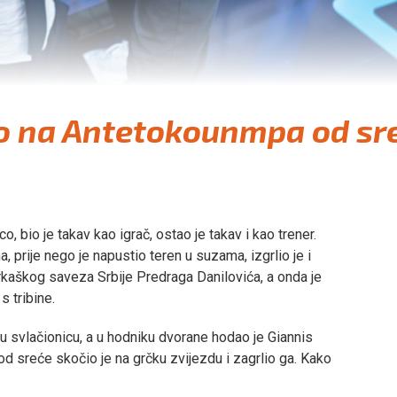
o na Antetokounmpa od sr
bio je takav kao igrač, ostao je takav i kao trener.
, prije nego je napustio teren u suzama, izgrlio je i
rkaškog saveza Srbije Predraga Danilovića, a onda je
 tribine.
 u svlačionicu, a u hodniku dvorane hodao je Giannis
od sreće skočio je na grčku zvijezdu i zagrlio ga. Kako