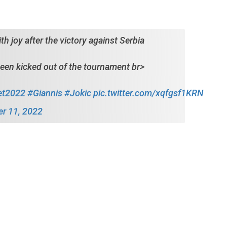
h joy after the victory against Serbia
een kicked out of the tournament br>
et2022
#Giannis
#Jokic
pic.twitter.com/xqfgsf1KRN
r 11, 2022