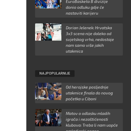
EuroBasketa B divizije
donio odluku gdje će
nastaviti karijeru
Dorian Jelenek: Hrvatska
3x3 scena nije daleko od
svjetskog vrha, nedostaje
nam samo više jakih
utakmica
NAJPOPULARNIJE
Od herojske posljednje
utakmice finala do novog
početka u Ciboni
Matov o odlasku mladih
igrača i nezaštićenosti
klubova: Treba li nam uopće
omladinski pogon