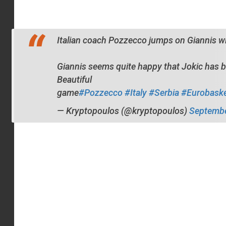
Italian coach Pozzecco jumps on Giannis wit
Giannis seems quite happy that Jokic has b
Beautiful
game
#Pozzecco
#Italy
#Serbia
#Eurobask
— Kryptopoulos (@kryptopoulos)
Septembe