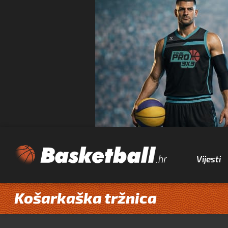
Vijesti
Košarkaška tržnica