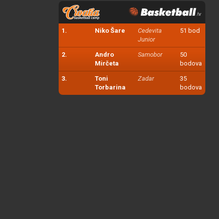
1.
Niko Šare
Cedevita
51 bod
Junior
2.
Andro
Samobor
50
Mirčeta
bodova
3.
Toni
Zadar
35
Torbarina
bodova