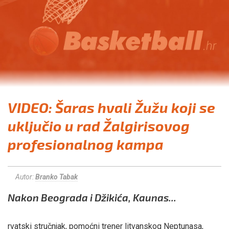
VIDEO: Šaras hvali Žužu koji se
uključio u rad Žalgirisovog
profesionalnog kampa
Autor:
Branko Tabak
Nakon Beograda i Džikića, Kaunas...
rvatski stručnjak, pomoćni trener litvanskog Neptunasa,