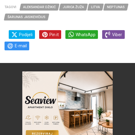
TAGOVI
ALEKSANDAR DŽIKIĆ
JURICA ŽUŽA
LITVA
NEPTUNAS
ŠARUNAS JASIKEVIČIUS
Podijeli
Pin it
WhatsApp
Viber
E-mail