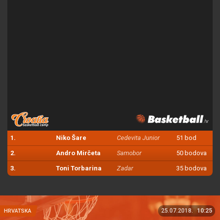
1.
Niko Šare
Cedevita Junior
51 bod
2.
Andro Mirčeta
Samobor
50 bodova
3.
Toni Torbarina
Zadar
35 bodova
25.07.2018.
10:25
HRVATSKA