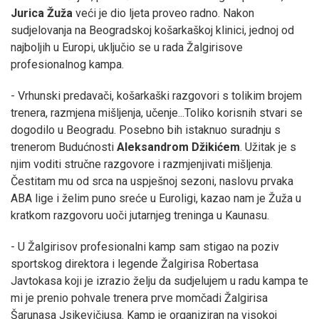
Jurica Žuža
veći je dio ljeta proveo radno. Nakon
sudjelovanja na Beogradskoj košarkaškoj klinici, jednoj od
najboljih u Europi, uključio se u rada Žalgirisove
profesionalnog kampa.
- Vrhunski predavači, košarkaški razgovori s tolikim brojem
trenera, razmjena mišljenja, učenje...Toliko korisnih stvari se
dogodilo u Beogradu. Posebno bih istaknuo suradnju s
trenerom Budućnosti
Aleksandrom Džikićem
. Užitak je s
njim voditi stručne razgovore i razmjenjivati mišljenja.
Čestitam mu od srca na uspješnoj sezoni, naslovu prvaka
ABA lige i želim puno sreće u Euroligi, kazao nam je Žuža u
kratkom razgovoru uoči jutarnjeg treninga u Kaunasu.
- U Žalgirisov profesionalni kamp sam stigao na poziv
sportskog direktora i legende Žalgirisa Robertasa
Javtokasa koji je izrazio želju da sudjelujem u radu kampa te
mi je prenio pohvale trenera prve momčadi Žalgirisa
Šarunasa Jsikevičiusa. Kamp je organiziran na visokoj