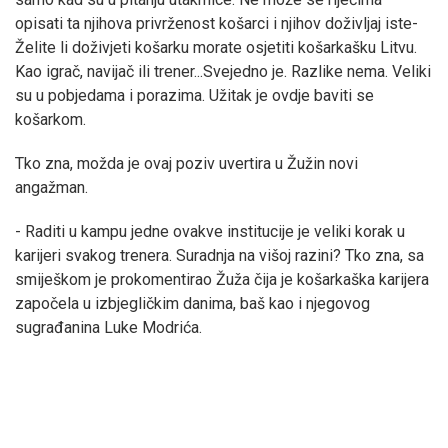
opisati ta njihova privrženost košarci i njihov doživljaj iste-
Želite li doživjeti košarku morate osjetiti košarkašku Litvu.
Kao igrač, navijač ili trener...Svejedno je. Razlike nema. Veliki
su u pobjedama i porazima. Užitak je ovdje baviti se
košarkom.
Tko zna, možda je ovaj poziv uvertira u Žužin novi
angažman.
- Raditi u kampu jedne ovakve institucije je veliki korak u
karijeri svakog trenera. Suradnja na višoj razini? Tko zna, sa
smiješkom je prokomentirao Žuža čija je košarkaška karijera
započela u izbjegličkim danima, baš kao i njegovog
sugrađanina Luke Modrića.