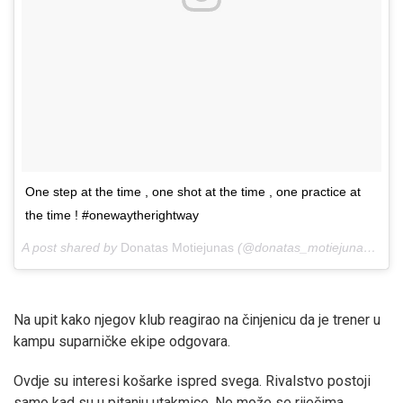
One step at the time , one shot at the time , one practice at
the time ! #onewaytherightway
A post shared by
Donatas Motiejunas
(@donatas_motiejunas) on
J
Na upit kako njegov klub reagirao na činjenicu da je trener u
kampu suparničke ekipe odgovara.
Ovdje su interesi košarke ispred svega. Rivalstvo postoji
samo kad su u pitanju utakmice. Ne može se riječima