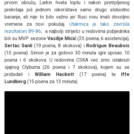
prvom obruču, Larkin hvata loptu i nakon pretrpljenog
prekršaja još jednom iskorištava samo drugo slobodno
bacanje, ali nije to bilo važno jer Rusi nisu imali dovoljno
vremena za novi pokušaj.
Utakmica je tako završila
rezultatom 89-86,
a najbolji strijelci u redovima pobjednika
bili su MVP sezone
Vasilije Micić
(25 poena, 6 asistencija),
Sertac Sanli
(19 poena, 8 skokova) i
Rodrigue Beaubois
(15 poena). Simon je za gotovo 30 minuta igre upisao 10
poena i 6 skokova. U redovima CSKA već smo istaknuli
sjajnog Clyburna (26 poena i 7 skokova), kojem su se
pridodali i
William Hackett
(17 poena) te
Iffe
Lundberg
(15 poena za 13 minuta).