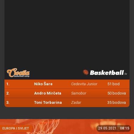
1.
Niko Šare
Cedevita Junior
51 bod
2.
Andro Mirčeta
Samobor
50 bodova
3.
Toni Torbarina
Zadar
35 bodova
29.05.2021.
08:15
EUROPA I SVIJET