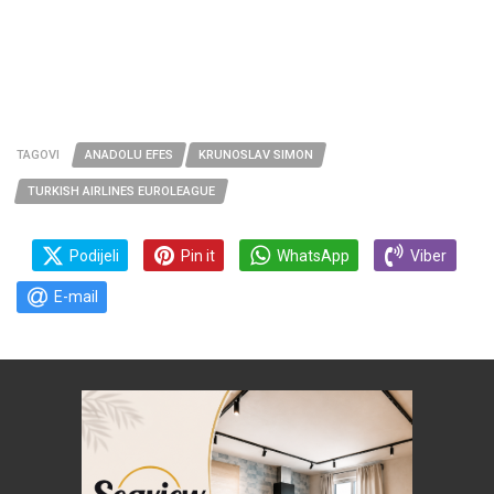
TAGOVI
ANADOLU EFES
KRUNOSLAV SIMON
TURKISH AIRLINES EUROLEAGUE
Podijeli
Pin it
WhatsApp
Viber
E-mail