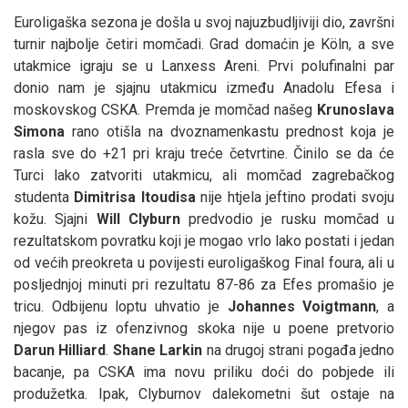
Euroligaška sezona je došla u svoj najuzbudljiviji dio, završni
turnir najbolje četiri momčadi. Grad domaćin je Köln, a sve
utakmice igraju se u Lanxess Areni. Prvi polufinalni par
donio nam je sjajnu utakmicu između Anadolu Efesa i
moskovskog CSKA. Premda je momčad našeg
Krunoslava
Simona
rano otišla na dvoznamenkastu prednost koja je
rasla sve do +21 pri kraju treće četvrtine. Činilo se da će
Turci lako zatvoriti utakmicu, ali momčad zagrebačkog
studenta
Dimitrisa Itoudisa
nije htjela jeftino prodati svoju
kožu. Sjajni
Will Clyburn
predvodio je rusku momčad u
rezultatskom povratku koji je mogao vrlo lako postati i jedan
od većih preokreta u povijesti euroligaškog Final foura, ali u
posljednjoj minuti pri rezultatu 87-86 za Efes promašio je
tricu. Odbijenu loptu uhvatio je
Johannes Voigtmann
, a
njegov pas iz ofenzivnog skoka nije u poene pretvorio
Darun Hilliard
.
Shane Larkin
na drugoj strani pogađa jedno
bacanje, pa CSKA ima novu priliku doći do pobjede ili
produžetka. Ipak, Clyburnov dalekometni šut ostaje na