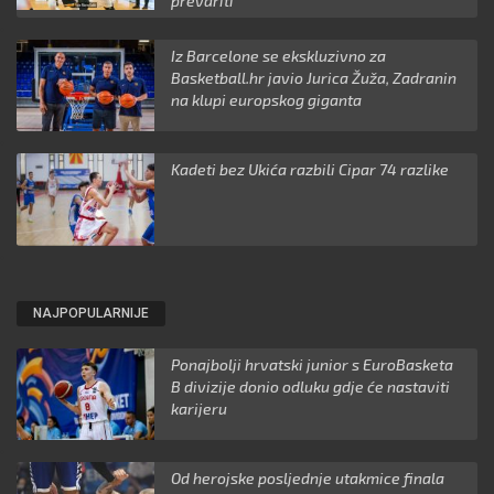
prevariti"
Iz Barcelone se ekskluzivno za
Basketball.hr javio Jurica Žuža, Zadranin
na klupi europskog giganta
Kadeti bez Ukića razbili Cipar 74 razlike
NAJPOPULARNIJE
Ponajbolji hrvatski junior s EuroBasketa
B divizije donio odluku gdje će nastaviti
karijeru
Od herojske posljednje utakmice finala