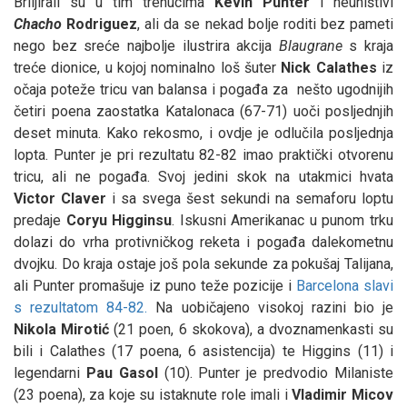
Briljirali su u tim trenucima
Kevin Punter
i neuništivi
Chacho
Rodriguez
, ali da se nekad bolje roditi bez pameti
nego bez sreće najbolje ilustrira akcija
Blaugrane
s kraja
treće dionice, u kojoj nominalno loš šuter
Nick Calathes
iz
očaja poteže tricu van balansa i pogađa za nešto ugodnijih
četiri poena zaostatka Katalonaca (67-71) uoči posljednjih
deset minuta. Kako rekosmo, i ovdje je odlučila posljednja
lopta. Punter je pri rezultatu 82-82 imao praktički otvorenu
tricu, ali ne pogađa. Svoj jedini skok na utakmici hvata
Victor Claver
i sa svega šest sekundi na semaforu loptu
predaje
Coryu Higginsu
. Iskusni Amerikanac u punom trku
dolazi do vrha protivničkog reketa i pogađa dalekometnu
dvojku. Do kraja ostaje još pola sekunde za pokušaj Talijana,
ali Punter promašuje iz puno teže pozicije i
Barcelona slavi
s rezultatom 84-82.
Na uobičajeno visokoj razini bio je
Nikola Mirotić
(21 poen, 6 skokova), a dvoznamenkasti su
bili i Calathes (17 poena, 6 asistencija) te Higgins (11) i
legendarni
Pau Gasol
(10). Punter je predvodio Milaniste
(23 poena), za koje su istaknute role imali i
Vladimir Micov