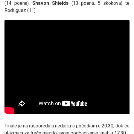
(14 poena),
Shavon Shields
(13 poena, 5 skokova) te
Rodriguez (11).
Finale je na rasporedu u nedjelju s početkom u 20:30, dok će
utakmica za treće mjesto svoje podbacivanje imati u 17:30.