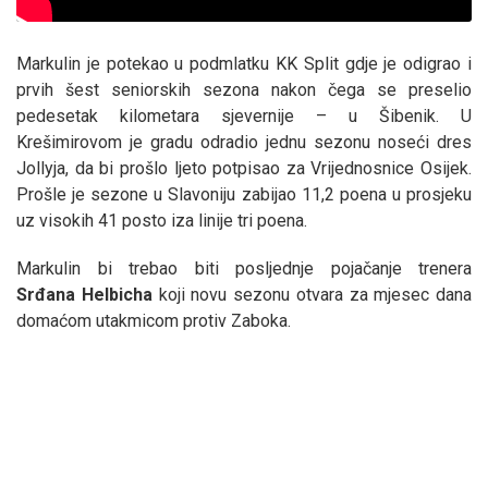
Markulin je potekao u podmlatku KK Split gdje je odigrao i
prvih šest seniorskih sezona nakon čega se preselio
pedesetak kilometara sjevernije – u Šibenik. U
Krešimirovom je gradu odradio jednu sezonu noseći dres
Jollyja, da bi prošlo ljeto potpisao za Vrijednosnice Osijek.
Prošle je sezone u Slavoniju zabijao 11,2 poena u prosjeku
uz visokih 41 posto iza linije tri poena.
Markulin bi trebao biti posljednje pojačanje trenera
Srđana
Helbicha
koji novu sezonu otvara za mjesec dana
domaćom utakmicom protiv Zaboka.