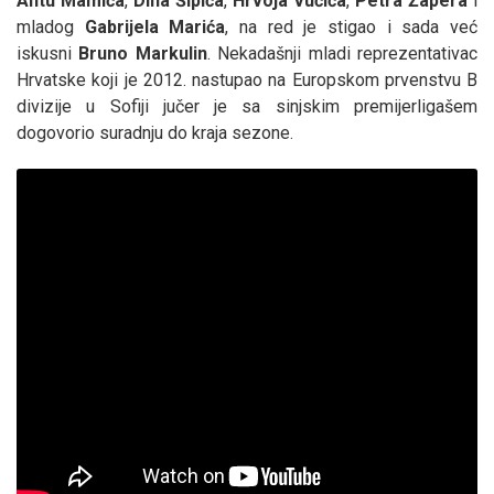
Antu
Mamića
,
Dina
Šipića
,
Hrvoja
Vučića
,
Petra
Žapera
i
mladog
Gabrijela
Marića
, na red je stigao i sada već
iskusni
Bruno
Markulin
. Nekadašnji mladi reprezentativac
Hrvatske koji je 2012. nastupao na Europskom prvenstvu B
divizije u Sofiji jučer je sa sinjskim premijerligašem
dogovorio suradnju do kraja sezone.