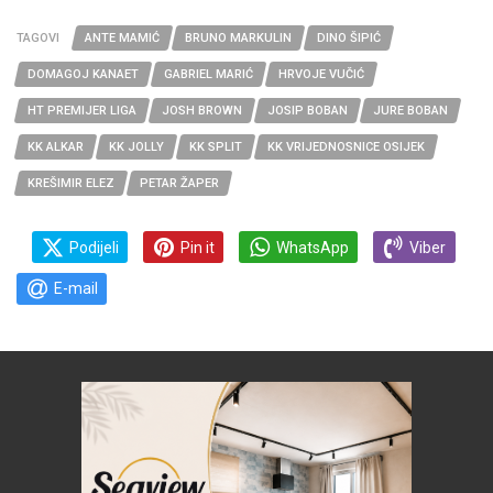
TAGOVI
ANTE MAMIĆ
BRUNO MARKULIN
DINO ŠIPIĆ
DOMAGOJ KANAET
GABRIEL MARIĆ
HRVOJE VUČIĆ
HT PREMIJER LIGA
JOSH BROWN
JOSIP BOBAN
JURE BOBAN
KK ALKAR
KK JOLLY
KK SPLIT
KK VRIJEDNOSNICE OSIJEK
KREŠIMIR ELEZ
PETAR ŽAPER
Podijeli
Pin it
WhatsApp
Viber
E-mail