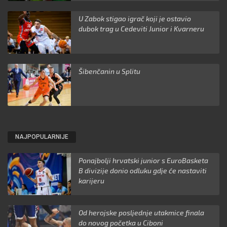
U Zabok stigao igrač koji je ostavio
dubok trag u Cedeviti Junior i Kvarneru
Šibenčanin u Splitu
NAJPOPULARNIJE
Ponajbolji hrvatski junior s EuroBasketa
B divizije donio odluku gdje će nastaviti
karijeru
Od herojske posljednje utakmice finala
do novog početka u Ciboni