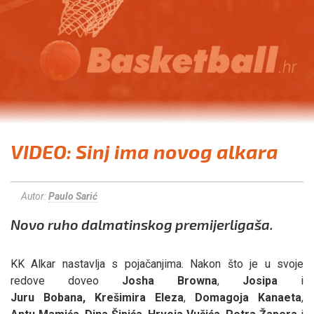
VIDEO: Sinj ima novog alkara
Autor:
Paulo Sarić
Novo ruho dalmatinskog premijerligaša.
KK Alkar nastavlja s pojačanjima. Nakon što je u svoje
redove doveo
Josha
Browna
,
Josipa
i
Juru
Bobana,
Krešimira
Eleza
,
Domagoja
Kanaeta
,