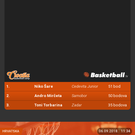
1.
Niko Šare
Cedevita Junior
51 bod
2.
Andro Mirčeta
Samobor
50 bodova
3.
Toni Torbarina
Zadar
35 bodova
06.09.2018.
11:34
HRVATSKA