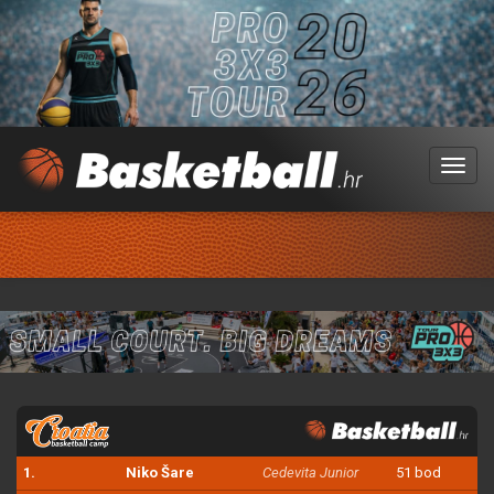
Menu
1.
Niko Šare
Cedevita Junior
51 bod