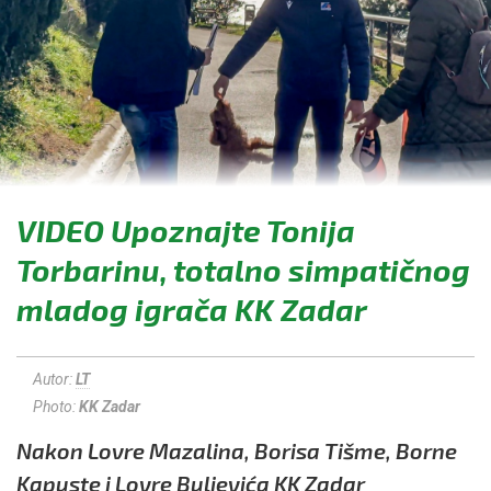
VIDEO Upoznajte Tonija
Torbarinu, totalno simpatičnog
mladog igrača KK Zadar
Autor:
LT
Photo:
KK Zadar
Nakon Lovre Mazalina, Borisa Tišme, Borne
Kapuste i Lovre Buljevića KK Zadar