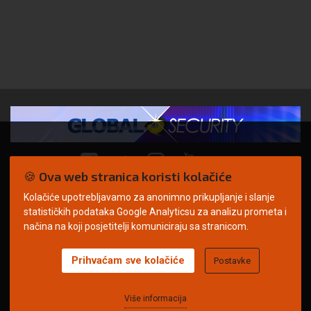
🍪 Ova web stranica koristi kolačiće
Kolačiće upotrebljavamo za anonimno prikupljanje i slanje
© Copyright 2026. | ARILEO
statističkih podataka Google Analyticsu za analizu prometa i
načina na koji posjetitelji komuniciraju sa stranicom.
Prihvaćam sve kolačiće
Postavke
Uvjeti korištenja
Politika privatnosti
Impressum
Oglašavanje
Kontakt
Više informacija