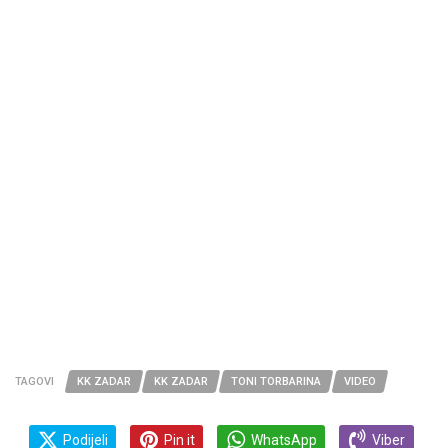
TAGOVI
KK ZADAR
KK ZADAR
TONI TORBARINA
VIDEO
Podijeli
Pin it
WhatsApp
Viber