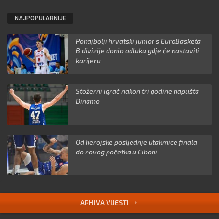
NAJPOPULARNIJE
Ponajbolji hrvatski junior s EuroBasketa
B divizije donio odluku gdje će nastaviti
karijeru
Stožerni igrač nakon tri godine napušta
Dinamo
Od herojske posljednje utakmice finala
do novog početka u Ciboni
ARHIVA VIJESTI