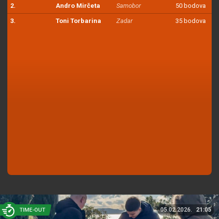
2.
Andro Mirčeta
Samobor
50 bodova
3.
Toni Torbarina
Zadar
35 bodova
05.02.2026.
21:05
TIME-OUT