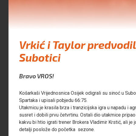
Vrkić i Taylor predvodi
Subotici
Bravo VROS!
Košarkaši Vrijednosnica Osijek odigrali su sinoć u Su
Spartaka i upisali pobjedu 66:75.
Utakmicu je krasila brza i tranzicijska igra u napadu i a
susret i dobili prvu četvrtinu. Ostali dio utakmice pripa
kakvu bi htio igrati trener Brokera Vladimir Krstić, ali 
detalji poslože do početka sezone.