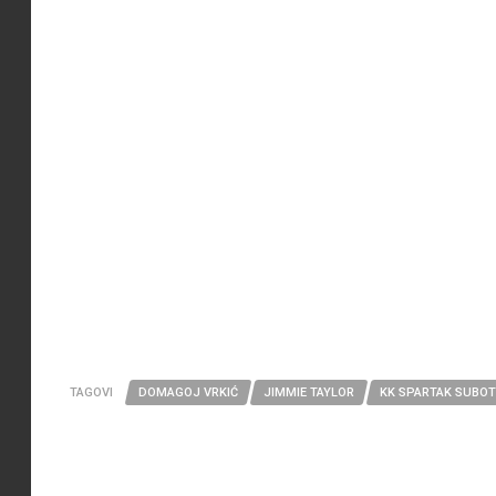
TAGOVI
DOMAGOJ VRKIĆ
JIMMIE TAYLOR
KK SPARTAK SUBOT