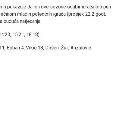
 i pokazuje da je i ove sezone odabir igrača bio pun
ećinom mladih potentnih igrača (prosjek 22,2 god),
e ekipe za buduća natjecanja.
4:23, 15:21, 18:18)
na 11, Boban 4, Vrkić 18, Došen, Žulj, Anzulović.