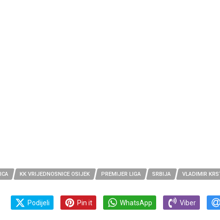
ICA
KK VRIJEDNOSNICE OSIJEK
PREMIJER LIGA
SRBIJA
VLADIMIR KRS
Podijeli
Pin it
WhatsApp
Viber