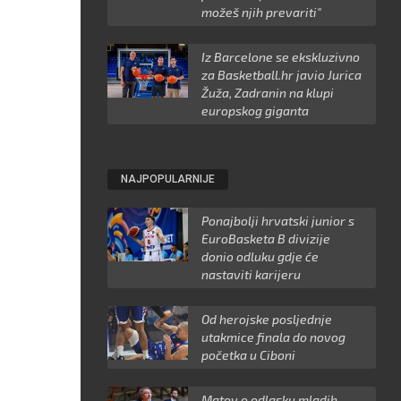
možeš njih prevariti"
Iz Barcelone se ekskluzivno
za Basketball.hr javio Jurica
Žuža, Zadranin na klupi
europskog giganta
NAJPOPULARNIJE
Ponajbolji hrvatski junior s
EuroBasketa B divizije
donio odluku gdje će
nastaviti karijeru
Od herojske posljednje
utakmice finala do novog
početka u Ciboni
Matov o odlasku mladih