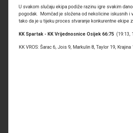
U svakom slučaju ekipa podiže razinu igre svakim danom
pogodak. Momčad je složena od nekolicine iskusnih i v
tako da je u tijeku proces stvaranje konkurentn
KK Spartak - KK Vrijednosnice Osijek 66:75
(19:13, 1
KK VROS: Šarac 6, Jois 9, Markulin 8, Taylor 19, Kraji