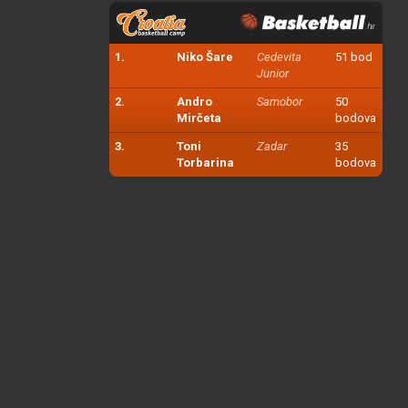
1.
Niko Šare
Cedevita
51 bod
Junior
2.
Andro
Samobor
50
Mirčeta
bodova
3.
Toni
Zadar
35
Torbarina
bodova