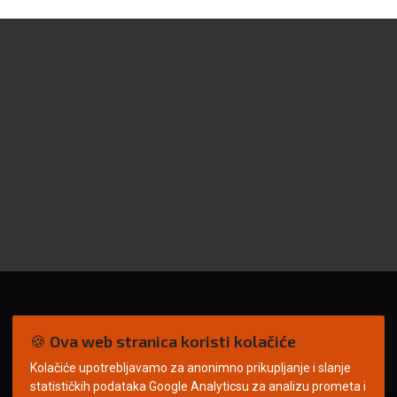
🍪 Ova web stranica koristi kolačiće
Kolačiće upotrebljavamo za anonimno prikupljanje i slanje
statističkih podataka Google Analyticsu za analizu prometa i