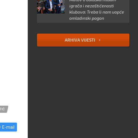
igrača i nezaštićenosti
klubova: Treba li nam uopće
omladinski pogon
ARHIVA VIJESTI
TIĆ
E-mail