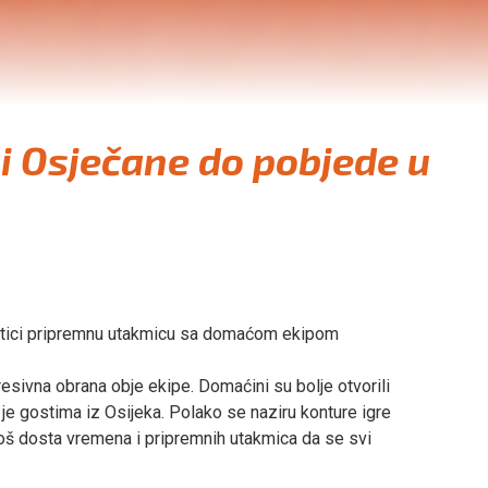
li Osječane do pobjede u
botici pripremnu utakmicu sa domaćom ekipom
gresivna obrana obje ekipe. Domaćini su bolje otvorili
o je gostima iz Osijeka. Polako se naziru konture igre
je još dosta vremena i pripremnih utakmica da se svi