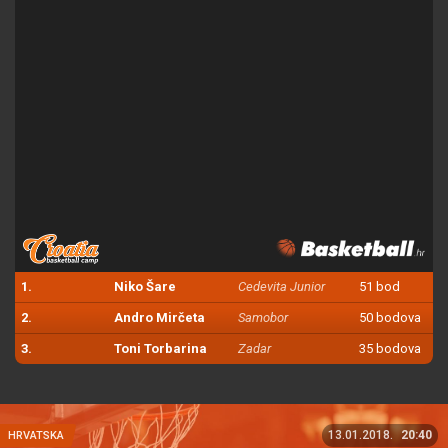
1.
Niko Šare
Cedevita Junior
51 bod
2.
Andro Mirčeta
Samobor
50 bodova
3.
Toni Torbarina
Zadar
35 bodova
13.01.2018.
20:40
HRVATSKA