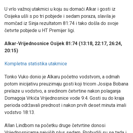
U vrlo važnoj utakmici u koju su domaći Alkar i gosti iz
Osijeka ušli s po tri pobjede i sedam poraza, slavila je
momčad iz Sinja rezultatom 81:74 i tako došla do svoje
četvrte pobjede u HT Premijer ligi.
Alkar-Vrijednosnice Osijek 81:74 (13:18, 22:17, 26:24,
20:15)
Kompletna statistika utakmice
Tonko Vuko donio je Alkaru početno vodstvom, a odmah
potom inicijativu preuzimaju gosti koji tricom Josipa Bobana
prelaze u vodstvo, a sredinom četvrtine nakon polaganja
Domagoja Vrkića Vrijednosnice vode 9:4. Gosti su do kraja
perioda održavali prednost i nakon prvih deset minuta imali
vodstvo 18:13.
Allan Lindbom na početku druge četvrtine donosi
Vrijednosnicama najviših plus sedam. Probudili su se tada i