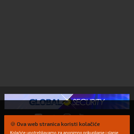
🍪 Ova web stranica koristi kolačiće
Kolačiće upotrebljavamo za anonimno prikupljanje i slanje