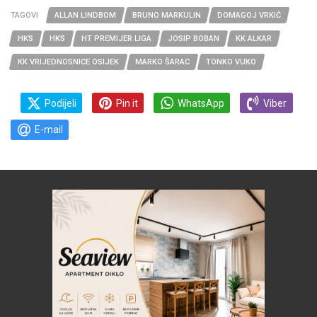
TAGOVI
ALLAN LINDBOM
BRUNO MARKULIN
DOMAGOJ VRKIĆ
HKS
HKS
HT PREMIJER LIGA
JOSIP BOBAN
KK ALKAR
KK VRIJEDNOSNICE OSIJEK
MARKO ŠARAC
TONKO VUKO
Podijeli
Pin it
WhatsApp
Viber
E-mail