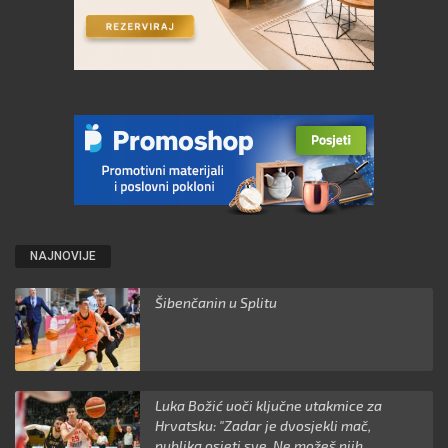
NAJNOVIJE
Šibenčanin u Splitu
Luka Božić uoči ključne utakmice za
Hrvatsku: "Zadar je dvosjekli mač,
publika osjeti sve. Ne možeš njih