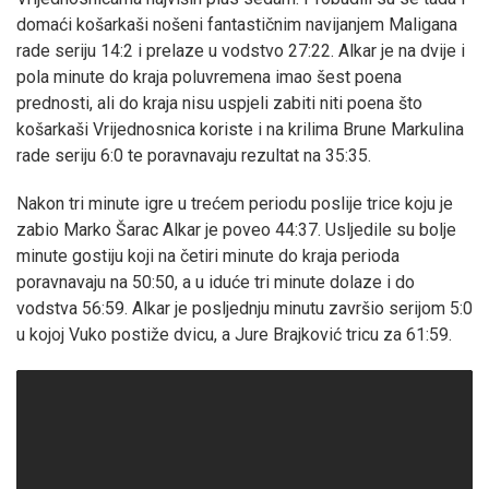
domaći košarkaši nošeni fantastičnim navijanjem Maligana
rade seriju 14:2 i prelaze u vodstvo 27:22. Alkar je na dvije i
pola minute do kraja poluvremena imao šest poena
prednosti, ali do kraja nisu uspjeli zabiti niti poena što
košarkaši Vrijednosnica koriste i na krilima Brune Markulina
rade seriju 6:0 te poravnavaju rezultat na 35:35.
Nakon tri minute igre u trećem periodu poslije trice koju je
zabio Marko Šarac Alkar je poveo 44:37. Usljedile su bolje
minute gostiju koji na četiri minute do kraja perioda
poravnavaju na 50:50, a u iduće tri minute dolaze i do
vodstva 56:59. Alkar je posljednju minutu završio serijom 5:0
u kojoj Vuko postiže dvicu, a Jure Brajković tricu za 61:59.