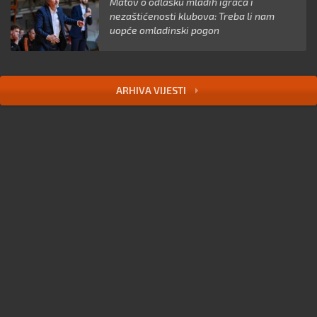
Matov o odlasku mladih igrača i
nezaštićenosti klubova: Treba li nam
uopće omladinski pogon
ARHIVA VIJESTI