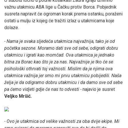
U subotu točno u podne košarkaši Zadra igraju iznimno
važnu utakmicu ABA lige u Čačku protiv Borca. Pobjednik
susreta napravit će ogroman korak prema ostanku, poraženi
ostati u mulju iz kojeg će tražiti izlaz u utakmicama koje
dolaze.
- Nama je svaka sljedeća utakmica najvažnija, tako je od
početka sezone. Moramo dati sve od sebe, odigrati dobru
utakmicu i igrati kao momčad. Ova utakmica je jednako
bitna za Borac kao što je za nas. Najvažnije je tko će se
psihološki othrvati toj važnosti. Mislim da je njima ova
utakmica važnija jer smo mi prvu utakmicu pobijedili. Naša
želja je da odigramo dobru utakmicu i da damo sve od sebe
pa ćemo vidjeti gdje će nas to odvesti -
najavio je susret
Veljko Mršić.
- Ovo je utakmica od velike važnosti za oba dvije ekipe. Mi