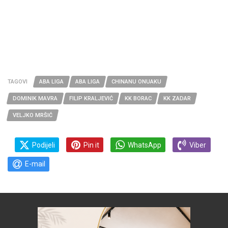
TAGOVI
ABA LIGA
ABA LIGA
CHINANU ONUAKU
DOMINIK MAVRA
FILIP KRALJEVIĆ
KK BORAC
KK ZADAR
VELJKO MRŠIĆ
Podijeli
Pin it
WhatsApp
Viber
E-mail