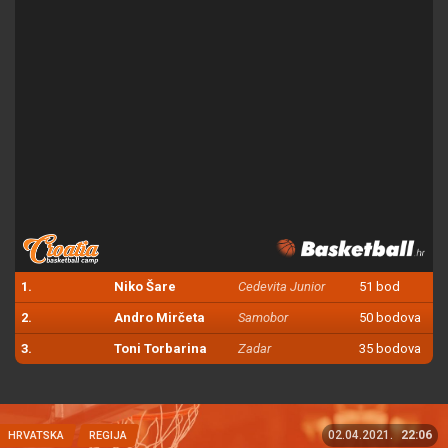
1.
Niko Šare
Cedevita Junior
51 bod
2.
Andro Mirčeta
Samobor
50 bodova
3.
Toni Torbarina
Zadar
35 bodova
02.04.2021.
22:06
HRVATSKA
REGIJA