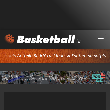
Menu
anin Antonio Sikirić raskinuo sa Splitom pa potpisao za