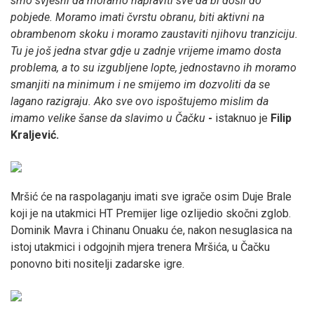
smo svjesni da moramo napraviti sve da bi došli do
pobjede. Moramo imati čvrstu obranu, biti aktivni na
obrambenom skoku i moramo zaustaviti njihovu tranziciju.
Tu je još jedna stvar gdje u zadnje vrijeme imamo dosta
problema, a to su izgubljene lopte, jednostavno ih moramo
smanjiti na minimum i ne smijemo im dozvoliti da se
lagano razigraju. Ako sve ovo ispoštujemo mislim da
imamo velike šanse da slavimo u Čačku
-
istaknuo je
Filip
Kraljević.
Mršić će na raspolaganju imati sve igrače osim Duje Brale
koji je na utakmici HT Premijer lige ozlijedio skočni zglob.
Dominik Mavra i Chinanu Onuaku će, nakon nesuglasica na
istoj utakmici i odgojnih mjera trenera Mršića, u Čačku
ponovno biti nositelji zadarske igre.