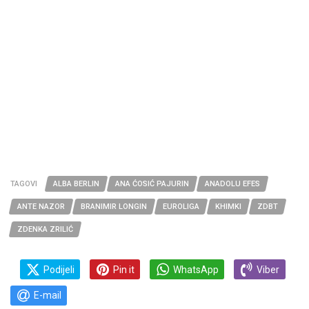
TAGOVI
ALBA BERLIN
ANA ĆOSIĆ PAJURIN
ANADOLU EFES
ANTE NAZOR
BRANIMIR LONGIN
EUROLIGA
KHIMKI
ZDBT
ZDENKA ZRILIĆ
Podijeli
Pin it
WhatsApp
Viber
E-mail