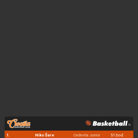
1.
Niko Šare
Cedevita Junior
51 bod