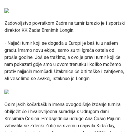
Zadovoljstvo povratkom Zadra na turnir izrazio je i sportski
direktor KK Zadar Branimir Longin.
- Najjači turnir koji se događa u Europi je baš tu u našem
gradu. Imamo novu ekipu, samo su tri igrača ostala od
prošle godine. Još se tražimo, a ovo je pravi turnir koji će
nam pokazati gdje smo u ovom trenutku i koliko možemo
protiv najjačih momčadi. Utakmice će biti teške i zahtjevne,
ali veselimo se svakoj, istaknuo je Longin.
Osim jakih košarkaških imena ovogodišnje izdanje turnira
obilježit će i hvalevrijedna suradnja s Udrugom dani
Krešimira Ćosića. Predsjednica udruge Ana Ćosić Pajurin
zahvalila se Zdenki Zrilić na svemu i najavila Kids`day,