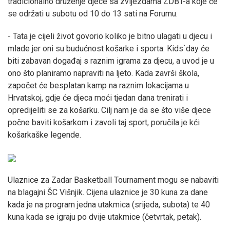
tradicionalno druženje djece sa zvijezdama ZDBT-a koje će
se održati u subotu od 10 do 13 sati na Forumu.
- Tata je cijeli život govorio koliko je bitno ulagati u djecu i
mlade jer oni su budućnost košarke i sporta. Kids`day će
biti zabavan događaj s raznim igrama za djecu, a uvod je u
ono što planiramo napraviti na ljeto. Kada završi škola,
započet će besplatan kamp na raznim lokacijama u
Hrvatskoj, gdje će djeca moći tjedan dana trenirati i
opredijeliti se za košarku. Cilj nam je da se što više djece
počne baviti košarkom i zavoli taj sport, poručila je kći
košarkaške legende.
Ulaznice za Zadar Basketball Tournament mogu se nabaviti
na blagajni ŠC Višnjik. Cijena ulaznice je 30 kuna za dane
kada je na program jedna utakmica (srijeda, subota) te 40
kuna kada se igraju po dvije utakmice (četvrtak, petak).