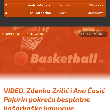
2.
Andro Mirčeta
Samobor
50 bodova
3.
Toni Torbarina
Zadar
35 bodova
17.09.2019.
16:32
EUROPA I SVIJET
HRVATSKA
VIDEO. Zdenka Zrilić i Ana Ćosić
Pajurin pokreću besplatne
košarkaške kampove