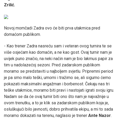
Zrilić.
Novoj momčadi Zadra ovo će biti prva utakmica pred
domaćom publikom.
- Kao trener Zadra nasreću sam i veteran ovog turnira te se
više osjećam kao domaćin, a ne kao gost. Ovaj turnir nam je
uvijek puno značio, na neki način nam je bio lakmus papir za
tim u nadolazećoj sezoni. Pred zadarskom publikom
moramo se predstaviti u najboljem svjetlu. Pripremni period
je pa smo malo teški, umorni i tražimo se, ali sigurno ćemo
pokazati maksimalni angažman i borbenost. Čekaju nas tri
teške utakmice, moramo biti pravi i nastojati igrati svoju igru.
Nadam se da će ovaj turnir biti ono što nam je najvažnije u
ovom trenutku, a to je klik sa zadarskom publikom koja je,
osluškujući bilo javnosti, dobro prihvatila ekipu, a mi to sada
moramo dokazati na terenu, naglasio je trener
Ante Nazor
.