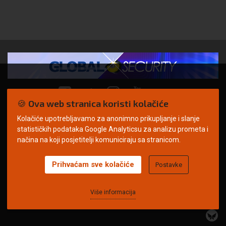
🍪 Ova web stranica koristi kolačiće
Kolačiće upotrebljavamo za anonimno prikupljanje i slanje
© Copyright 2026. | ARILEO
statističkih podataka Google Analyticsu za analizu prometa i
načina na koji posjetitelji komuniciraju sa stranicom.
Prihvaćam sve kolačiće
Postavke
Uvjeti korištenja
Politika privatnosti
Impressum
Oglašavanje
Kontakt
Više informacija