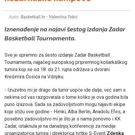
Autor:
Basketball.hr - Valentina Tokić
Iznenađenje na najavi šestog izdanja Zadar
Basketball Tournamenta.
Sve je spremno za šesto izdanje Zadar Basketball
Tournamenta, najjačeg europskog pripremnog košarkaškog
turnira koji se od 18. do 21. rujna održava u dvorani
Krešimira Ćosića na Višnjiku.
- Izuzetno mi je drago da turnir uopće ide dalje, već sam s
nekima od vas razgovarala o tome koliko je ova godina bila
puno izazova. Sada sa zadovoljstvom mogu najaviti ekipe
koje stižu ove godine - Himki, Alba Berlin, Anadolu Efes, a
posebno zadovoljstvo mi je što je s nama ponovno i KK
Zadar, istaknula je na današnjoj konferenciji za medije
organizatorica turnira i direktorica tvrtke S-Event
Zdenka