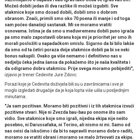
Možeš dobiti jedan ili dva razlike ili možeš izgubiti. Sve
utakmice koje smo dosad dobili, dobili smo s dobrom
obranom. Znači, primili smo oko 70 poena ili manje i od toga
sam počeo današnji sastanak. Mi se moramo vratiti
osnovama. Istina je da smo u međuvremenu dobili puno igrača
pa smo malo zapostavili obranu koja mi je prioritet jer smo ih
morali posložiti u napadačkom smislu. Sigurno da bi bilo lakše
da smo od ta četiri poraza dvije utakmice dobili pa bi se neki
bonus nakupili. Ovako ga više nemamo i definitivno nas u
nedjelju čeka jedna šansa da pokažemo što je naša kvaliteta i
da odigramo dobru utakmicu. Prije svega moramo pobijediti",
izjavio je trener Cedevite Jure Zdovc.
Porazi koje je Cedevita doživjela bili su u završnicama i sve je
moglo izgledati drugačije da je koja lopta više ušla u posljednjim
minutama.
"Ja sam pozitivan. Moramo biti pozitivni i iz tih utakmica izvući
pozitivne stvari. Nije ni Zvezda bau-bau po onome što sam
vidio. Sve utakmice koje smo igrali, nijedna ekipa nije nešto
posebno, ni Darussafaka, ni Torino, ali nismo ni mi. Samo od
nas ovisi da iskočimo i da bi to napravili moramo dobro raditi,
moramo se vratiti obrani i moramo se malo žrtvovati za ekipu.