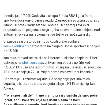
U nedjelju u 17:00h Cedevita u sklopu 5. kola ABA lige u Domu
sportova dočekuje Crvenu zvezdu. Zagrepčani su u srijedu igrali u
Istanbulu protiv Darussafake i ondje su u napetoj završnici
propustili uzeti pobjedu, a bolja utjeha od eventualne pobjede nad
aktualnim prvacima regionalne lige teško se može zamisliti.
Ulaznice se u pretprodaji mogu kupiti preko sustava
www.eventim.hr
i partnera te na blagajni Doma sportova u nedjelju
od 15:30h.
Isto tako, provodi se i akcija sa Uberom – skinite besplatnu Uber
aplikaciju na
uber.com/app
, prilikom registracije upišite kod
"CEDEVITA" i uživajte u promotivnoj vožnji na utakmicu u iznosu do
40 kuna u nedjelju 22.10.! Vrijedi samo za nove Uber korisnike.
Cedevita je u rezultatskoj krizi. Od posljednjih pet utakmica
izgubila je četiri, a ta jedna pobjeda bila je u HT Premijer ligi kod
Alkara.
"To je sport, ali definitivno nismo pravi u smislu da smo počeli
igrati jednu košarku koja nije meni pisana na koži.
Razmišljamo o napadu i kad igraš tako onda se igraš vatrom.