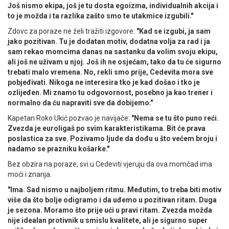
Još nismo ekipa, još je tu dosta egoizma, individualnih akcija i
to je možda i ta razlika zašto smo te utakmice izgubili."
Zdovc za poraze ne želi tražiti izgovore:
"Kad se izgubi, ja sam
jako pozitivan. Tu je dodatan motiv, dodatna volja za rad i ja
sam rekao momcima danas na sastanku da volim svoju ekipu,
ali još ne uživam u njoj. Još ih ne osjećam, tako da tu će sigurno
trebati malo vremena. No, rekli smo prije, Cedevita mora sve
pobjeđivati. Nikoga ne interesira tko je kad došao i tko je
ozlijeđen. Mi znamo tu odgovornost, posebno ja kao trener i
normalno da ću napraviti sve da dobijemo."
Kapetan Roko Ukić pozvao je navijače:
"Nema se tu što puno reći.
Zvezda je euroligaš po svim karakteristikama. Bit će prava
poslastica za sve. Pozivamo ljude da dođu u što većem broju i
nadamo se prazniku košarke."
Bez obzira na poraze, svi u Cedeviti vjeruju da ova momčad ima
moći i znanja.
"Ima. Sad nismo u najboljem ritmu. Međutim, to treba biti motiv
više da što bolje odigramo i da uđemo u pozitivan ritam. Duga
je sezona. Moramo što prije ući u pravi ritam. Zvezda možda
nije idealan protivnik u smislu kvalitete, ali je sigurno super