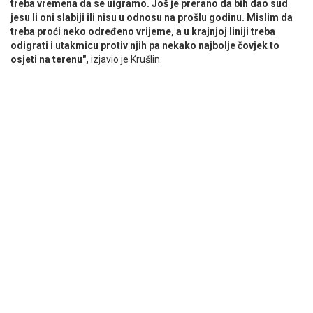
treba vremena da se uigramo. Još je prerano da bih dao sud
jesu li oni slabiji ili nisu u odnosu na prošlu godinu. Mislim da
treba proći neko određeno vrijeme, a u krajnjoj liniji treba
odigrati i utakmicu protiv njih pa nekako najbolje čovjek to
osjeti na terenu",
izjavio je Krušlin.