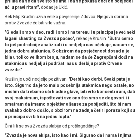
prilika da se da sve što se ima i da se pokuša doći do pobjede i
ući u pravi ritam",
dodao je Ukić.
Bek Filip Krušlin uživa veliko povjerenje Zdovca. Njegova obrana
protiv Zvezde će biti vrlo važna.
"Gledali smo video, radili smo i na terenu i u principu je već neki
lagani skauting za Zvezdu počeo",
rekao je Krušlin.
"Sutra ćemo
to još podrobnije analizirati i u nedjelju nas očekuje, nadam se,
jedna dobra utakmica. S obzirom da posjećenost dosad nije
bila u toliko velikom broju, nadam se da će Zagrepčani doći na
utakmicu u nedjelju i podržati nas u derbiju protiv Crvene
zvezde."
Krušlin je uoči nedjelje pozitivan:
"Derbi kao derbi. Svaki puta je
isto. Sigurno da je to malo posebnija utakmica nego ostale, no
mislim da trebamo ući hladne glave, biti vrlo koncentrirani, dati
svoj maksimum, ispoštovati sve ono što smo se dogovorili i
smatram da imamo objektivne šanse za pobijediti, što bi nam
svakako dobro došlo, s obzirom na zadnja četiri poraza koji su
u principu svi bili na jednu loptu."
Čini li ti se ova Zvezda slabija od prošlogodišnje?
"Zvezda je nova ekipa, isto kao i mi. Sigurno da i nama i njima