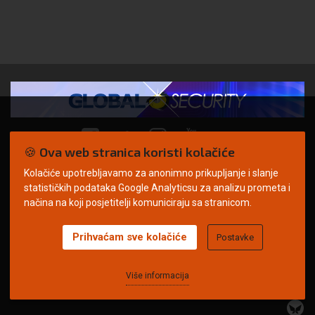
🍪 Ova web stranica koristi kolačiće
Kolačiće upotrebljavamo za anonimno prikupljanje i slanje
© Copyright 2026. | ARILEO
statističkih podataka Google Analyticsu za analizu prometa i
načina na koji posjetitelji komuniciraju sa stranicom.
Prihvaćam sve kolačiće
Postavke
Uvjeti korištenja
Politika privatnosti
Impressum
Oglašavanje
Kontakt
Više informacija