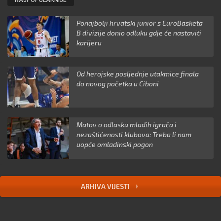
Ponajbolji hrvatski junior s EuroBasketa
B divizije donio odluku gdje će nastaviti
karijeru
Od herojske posljednje utakmice finala
do novog početka u Ciboni
Matov o odlasku mladih igrača i
nezaštićenosti klubova: Treba li nam
uopće omladinski pogon
ARHIVA VIJESTI