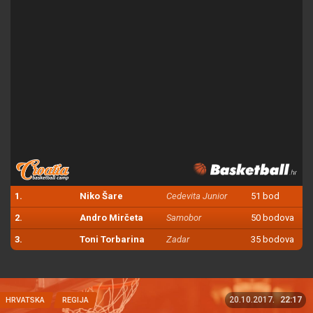
1.
Niko Šare
Cedevita Junior
51 bod
2.
Andro Mirčeta
Samobor
50 bodova
3.
Toni Torbarina
Zadar
35 bodova
20.10.2017.
22:17
HRVATSKA
REGIJA