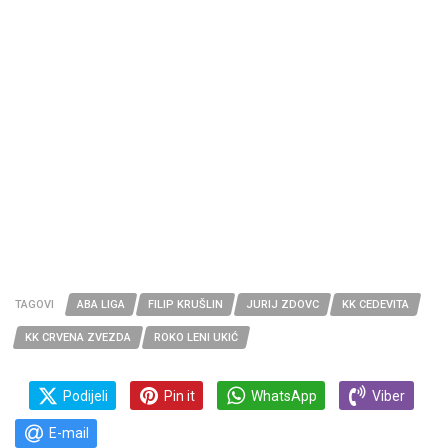
TAGOVI
ABA LIGA
FILIP KRUŠLIN
JURIJ ZDOVC
KK CEDEVITA
KK CRVENA ZVEZDA
ROKO LENI UKIĆ
Podijeli
Pin it
WhatsApp
Viber
E-mail