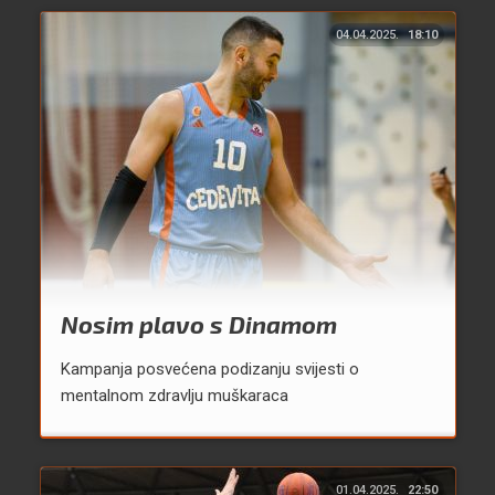
04.04.2025.
18:10
Nosim plavo s Dinamom
Kampanja posvećena podizanju svijesti o
mentalnom zdravlju muškaraca
01.04.2025.
22:50