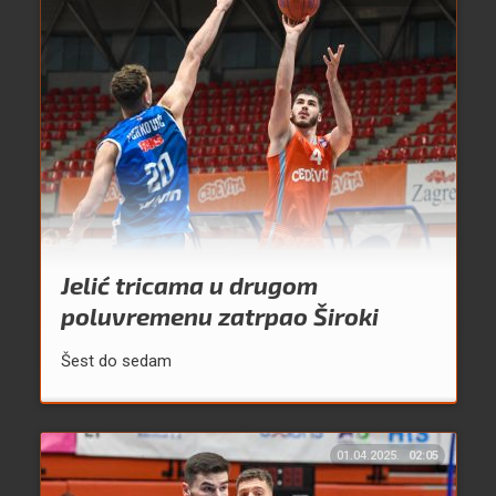
Jelić tricama u drugom
poluvremenu zatrpao Široki
Šest do sedam
01.04.2025.
02:05