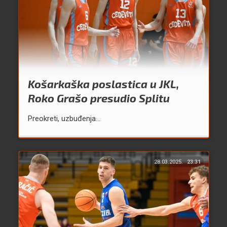
Košarkaška poslastica u JKL,
Roko Grašo presudio Splitu
Preokreti, uzbuđenja...
28.03.2025.
23:31