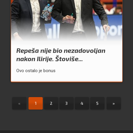
Repeša nije bio nezadovoljan
nakon Ilirije. Štoviše...
Ovo ostalo je bonus
«
1
2
3
4
5
»