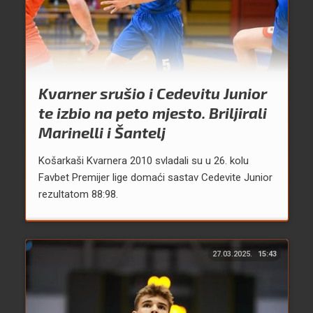
Kvarner srušio i Cedevitu Junior
te izbio na peto mjesto. Briljirali
Marinelli i Šantelj
Košarkaši Kvarnera 2010 svladali su u 26. kolu
Favbet Premijer lige domaći sastav Cedevite Junior
rezultatom 88:98.
27.03.2025.
15:43