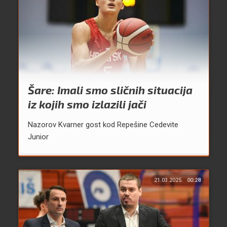
Šare: Imali smo sličnih situacija
iz kojih smo izlazili jači
Nazorov Kvarner gost kod Repešine Cedevite
Junior
21.03.2025.
00:28