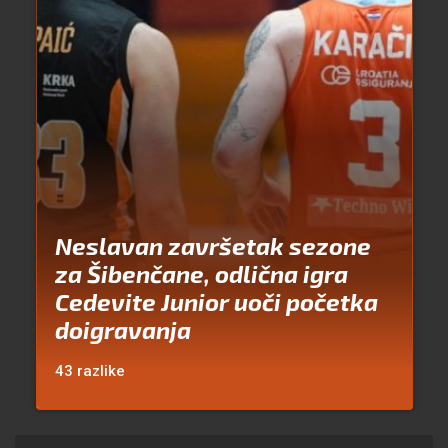
Neslavan završetak sezone
za Šibenčane, odlična igra
Cedevite Junior uoči početka
doigravanja
43 razlike