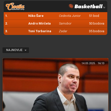
1.
Niko Šare
Cedevita Junior
51 bod
2.
Andro Mirčeta
Samobor
50 bodova
3.
Toni Torbarina
Zadar
35 bodova
NAJNOVIJE
14.05.2025.
16:13