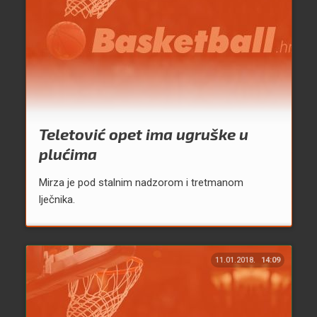
Teletović opet ima ugruške u
plućima
Mirza je pod stalnim nadzorom i tretmanom
lječnika.
11.01.2018.
14:09