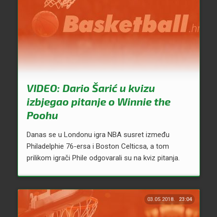
VIDEO: Dario Šarić u kvizu
izbjegao pitanje o Winnie the
Poohu
Danas se u Londonu igra NBA susret između
Philadelphie 76-ersa i Boston Celticsa, a tom
prilikom igrači Phile odgovarali su na kviz pitanja.
03.05.2018.
23:04