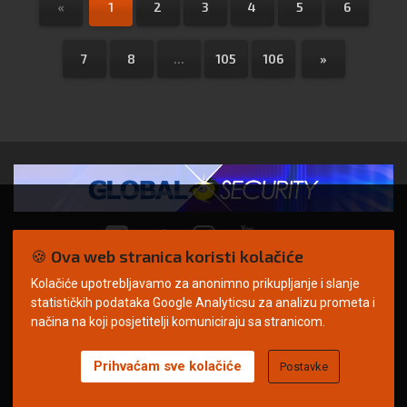
«
1
2
3
4
5
6
7
8
...
105
106
»
🍪 Ova web stranica koristi kolačiće
Kolačiće upotrebljavamo za anonimno prikupljanje i slanje
© Copyright 2026. | ARILEO
statističkih podataka Google Analyticsu za analizu prometa i
načina na koji posjetitelji komuniciraju sa stranicom.
Prihvaćam sve kolačiće
Postavke
Uvjeti korištenja
Politika privatnosti
Impressum
Oglašavanje
Kontakt