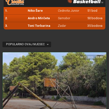
1.
Niko Šare
Cedevita Junior
51 bod
2.
Andro Mirčeta
Samobor
50 bodova
3.
Toni Torbarina
Zadar
35 bodova
POPULARNO OVAJ MJESEC
06.11.2022.
23:40