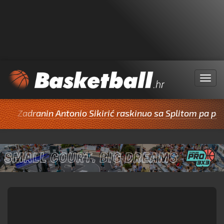
Menu
Zadranin Antonio Sikirić raskinuo sa Splitom pa potpisa