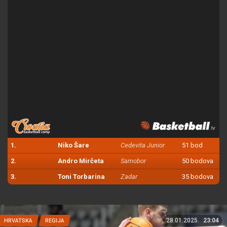
1.
Niko Šare
Cedevita Junior
51 bod
2.
Andro Mirčeta
Samobor
50 bodova
3.
Toni Torbarina
Zadar
35 bodova
28.01.2025.
23:04
HRVATSKA
REGIJA