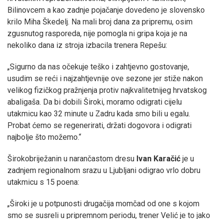
Bilinovcem a kao zadnje pojačanje dovedeno je slovensko
krilo Miha Škedelj. Na mali broj dana za pripremu, osim
zgusnutog rasporeda, nije pomogla ni gripa koja je na
nekoliko dana iz stroja izbacila trenera Repešu:
„Sigurno da nas očekuje teško i zahtjevno gostovanje,
usudim se reći i najzahtjevnije ove sezone jer stiže nakon
velikog fizičkog pražnjenja protiv najkvalitetnijeg hrvatskog
abaligaša. Da bi dobili Široki, moramo odigrati cijelu
utakmicu kao 32 minute u Zadru kada smo bili u egalu.
Probat ćemo se regenerirati, držati dogovora i odigrati
najbolje što možemo.“
Širokobriježanin u narančastom dresu
Ivan Karačić
je u
zadnjem regionalnom srazu u Ljubljani odigrao vrlo dobru
utakmicu s 15 poena:
„Široki je u potpunosti drugačija momčad od one s kojom
smo se susreli u pripremnom periodu, trener Velić je to jako