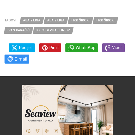
TAGOVI
ABA 2 LIGA
ABA 2 LIGA
HKK ŠIROKI
HKK ŠIROKI
IVAN KARAČIĆ
KK CEDEVITA JUNIOR
Podijeli
Pin it
WhatsApp
Viber
E-mail