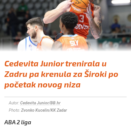
Cedevita Junior trenirala u
Zadru pa krenula za Široki po
početak novog niza
Autor:
Cedevita Junior/BB.hr
Photo:
Zvonko Kucelin/KK Zadar
ABA 2 liga