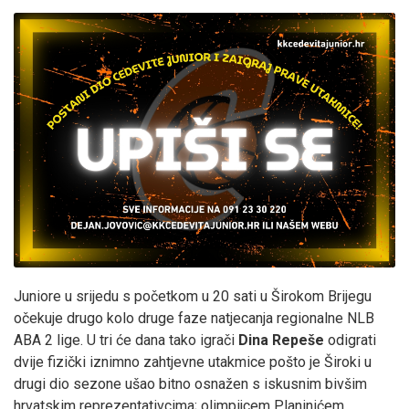
Juniore u srijedu s početkom u 20 sati u Širokom Brijegu
očekuje drugo kolo druge faze natjecanja regionalne NLB
ABA 2 lige. U tri će dana tako igrači
Dina Repeše
odigrati
dvije fizički iznimno zahtjevne utakmice pošto je Široki u
drugi dio sezone ušao bitno osnažen s iskusnim bivšim
hrvatskim reprezentativcima; olimpijcem Planinićem,