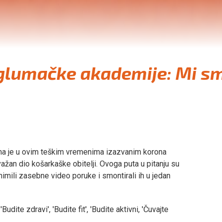
 glumačke akademije: Mi s
ima je u ovim teškim vremenima izazvanim korona
ažan dio košarkaške obitelji. Ovoga puta u pitanju su
snimili zasebne video poruke i smontirali ih u jedan
Budite zdravi', 'Budite fit', 'Budite aktivni, 'Čuvajte