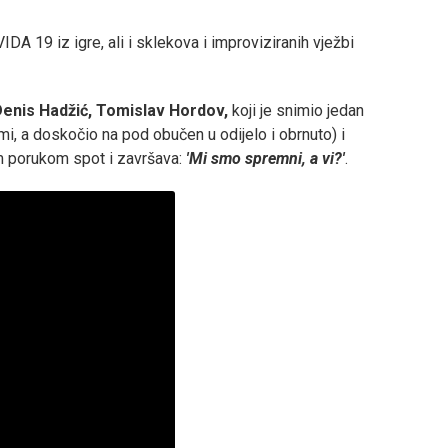
VIDA 19 iz igre, ali i sklekova i improviziranih vježbi
Denis Hadžić, Tomislav Hordov,
koji je snimio jedan
emi, a doskočio na pod obučen u odijelo i obrnuto) i
om porukom spot i završava:
'Mi smo spremni, a vi?'
.