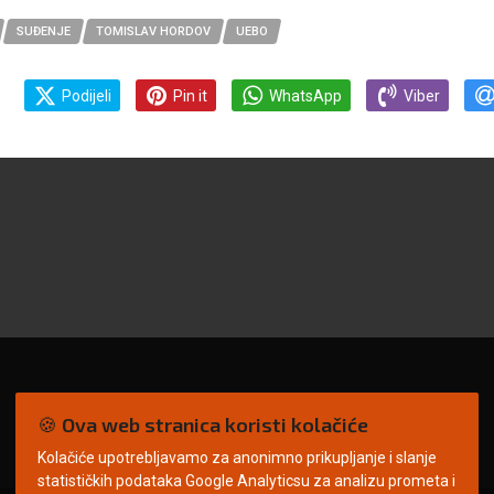
SUĐENJE
TOMISLAV HORDOV
UEBO
Podijeli
Pin it
WhatsApp
Viber
🍪 Ova web stranica koristi kolačiće
Kolačiće upotrebljavamo za anonimno prikupljanje i slanje
statističkih podataka Google Analyticsu za analizu prometa i