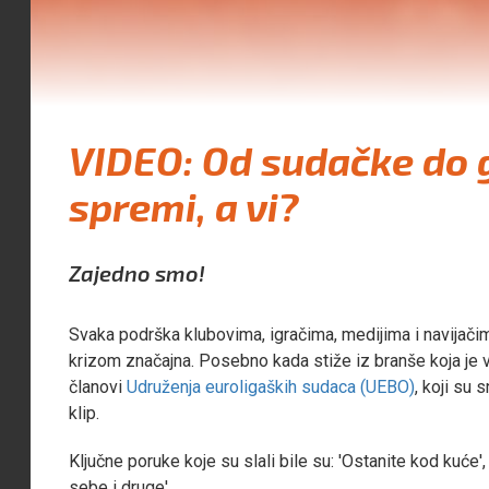
VIDEO: Od sudačke do
spremi, a vi?
Zajedno smo!
Svaka podrška klubovima, igračima, medijima i navijač
krizom značajna. Posebno kada stiže iz branše koja je v
članovi
Udruženja euroligaških sudaca (UEBO)
, koji su 
klip.
Ključne poruke koje su slali bile su: 'Ostanite kod kuće', '
sebe i druge'....