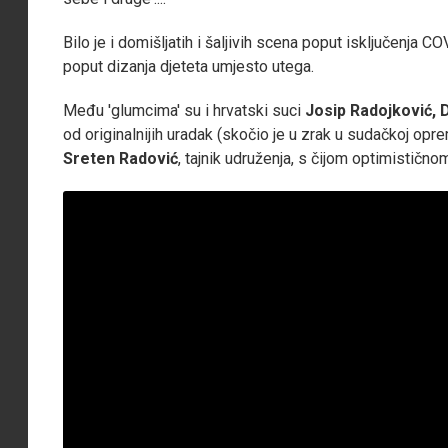
Bilo je i domišljatih i šaljivih scena poput isključenja CO
poput dizanja djeteta umjesto utega.
Među 'glumcima' su i hrvatski suci
Josip Radojković, 
od originalnijih uradak (skočio je u zrak u sudačkoj opr
Sreten Radović
, tajnik udruženja, s čijom optimističn