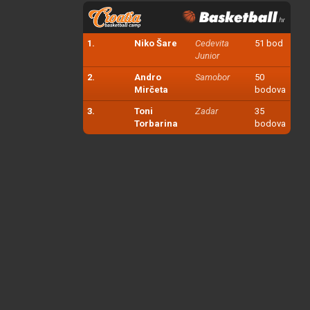
1.
Niko Šare
Cedevita
51 bod
Junior
2.
Andro
Samobor
50
Mirčeta
bodova
3.
Toni
Zadar
35
Torbarina
bodova