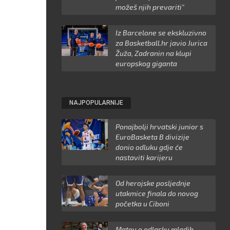
možeš njih prevariti"
Iz Barcelone se ekskluzivno
za Basketball.hr javio Jurica
Žuža, Zadranin na klupi
europskog giganta
NAJPOPULARNIJE
Ponajbolji hrvatski junior s
EuroBasketa B divizije
donio odluku gdje će
nastaviti karijeru
Od herojske posljednje
utakmice finala do novog
početka u Ciboni
Matov o odlasku mladih