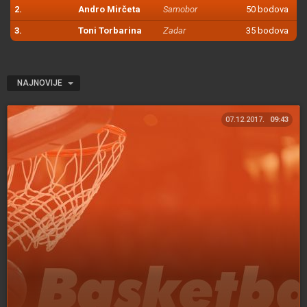
2.
Andro Mirčeta
Samobor
50 bodova
3.
Toni Torbarina
Zadar
35 bodova
NAJNOVIJE
07.12.2017.
09:43