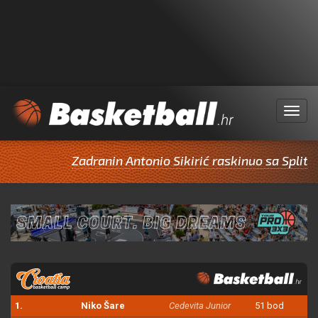
Menu
Zadranin Antonio Sikirić raskinuo sa Splito
1.
Niko Šare
Cedevita Junior
51 bod