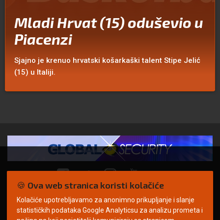
Mladi Hrvat (15) oduševio u
Piacenzi
Sjajno je krenuo hrvatski košarkaški talent Stipe Jelić
(15) u Italiji.
🍪 Ova web stranica koristi kolačiće
Kolačiće upotrebljavamo za anonimno prikupljanje i slanje
© Copyright 2026. | ARILEO
statističkih podataka Google Analyticsu za analizu prometa i