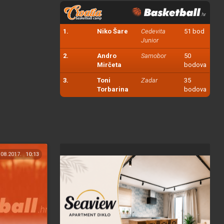
1.
Niko Šare
Cedevita
51 bod
Junior
2.
Andro
Samobor
50
Mirčeta
bodova
3.
Toni
Zadar
35
Torbarina
bodova
.08.2017.
10:13