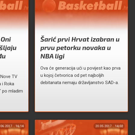
 Oni
Šarić prvi Hrvat izabran u
šljaju
prvu petorku novaka u
đu
NBA ligi
Ova će generacija ući u povijest kao prva
u kojoj četvorica od pet najboljih
k Nove TV
debitanata nemaju državljanstvo SAD-a.
 i Roka
o" po mladim
.06.2017.
16:14
20.05.2017.
14:02