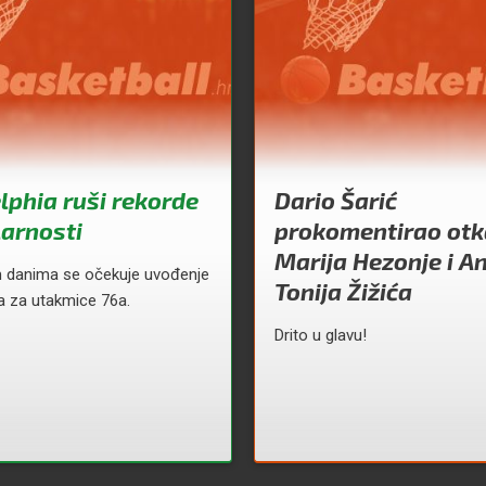
lphia ruši rekorde
Dario Šarić
arnosti
prokomentirao otk
Marija Hezonje i A
m danima se očekuje uvođenje
Tonija Žižića
ja za utakmice 76a.
Drito u glavu!