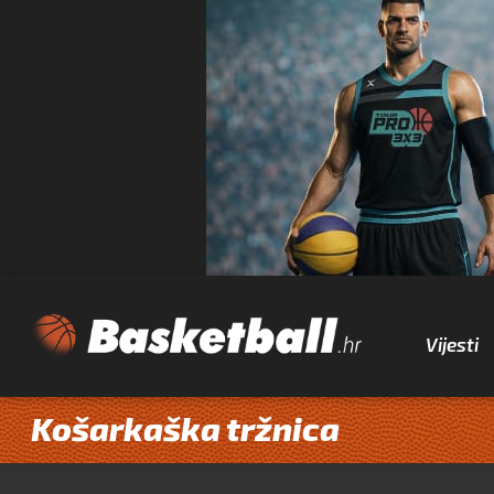
Vijesti
Košarkaška tržnica