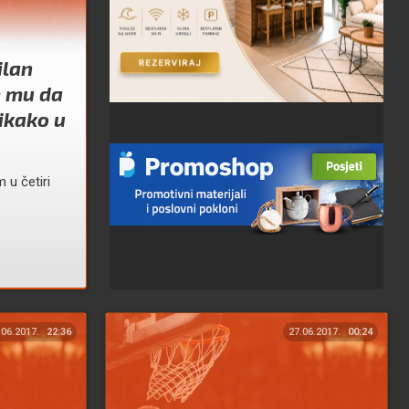
ilan
m mu da
nikako u
 u četiri
.06.2017.
22:36
27.06.2017.
00:24