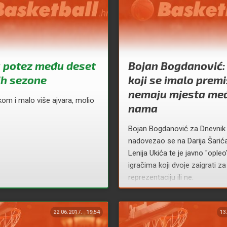
v potez među deset
Bojan Bogdanović:
ih sezone
koji se imalo premi
nemaju mjesta me
kom i malo više ajvara, molio
nama
Bojan Bogdanović za Dnevni
nadovezao se na Darija Šarića
Lenija Ukića te je javno "ople
igračima koji dvoje zaigrati za
reprezentaciju ili ne.
22.06.2017.
19:54
13