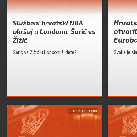
Hrvat
Službeni hrvatski NBA
otvori
okršaj u Londonu: Šarić vs
Eurob
Žižić
Šarić vs Žižić u Londonu! Idete?
Svaka je sla
06.07.2017.
11:00