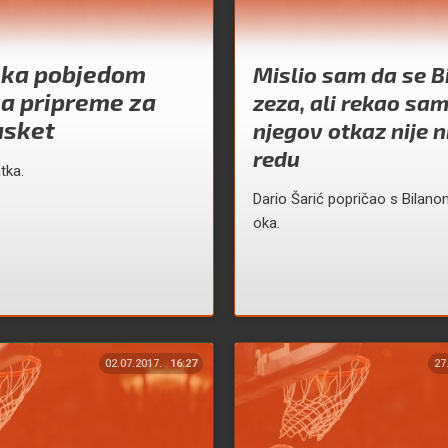
ska pobjedom
Mislio sam da se B
la pripreme za
zeza, ali rekao sa
asket
njegov otkaz nije 
redu
tka.
Dario Šarić popričao s Bilanom
oka.
02.07.2017.
16:27
27