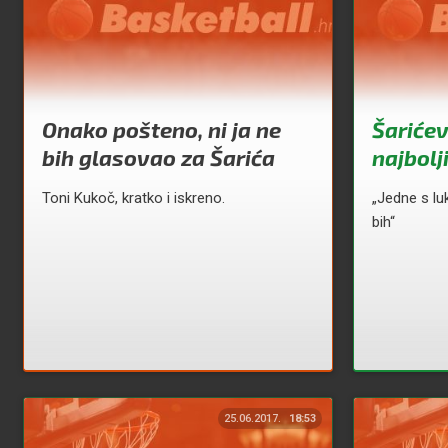
Onako pošteno, ni ja ne
Šariće
bih glasovao za Šarića
najbolj
Toni Kukoč, kratko i iskreno.
„Jedne s lu
bih“
25.06.2017.
18:53