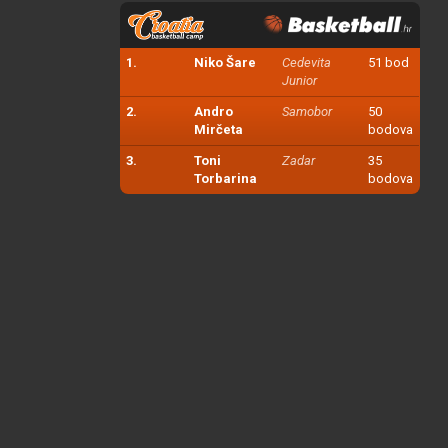
1.
Niko Šare
Cedevita
51 bod
Junior
2.
Andro
Samobor
50
Mirčeta
bodova
3.
Toni
Zadar
35
Torbarina
bodova