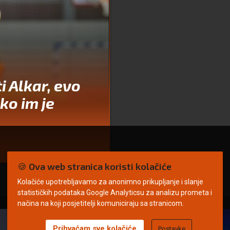
i Alkar, evo
ako im je
🍪 Ova web stranica koristi kolačiće
Kolačiće upotrebljavamo za anonimno prikupljanje i slanje
statističkih podataka Google Analyticsu za analizu prometa i
načina na koji posjetitelji komuniciraju sa stranicom.
Prihvaćam sve kolačiće
Postavke