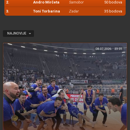
2.
Andro Mirčeta
Samobor
50 bodova
3.
Toni Torbarina
Zadar
35 bodova
NAJNOVIJE
08.07.2026.
23:01