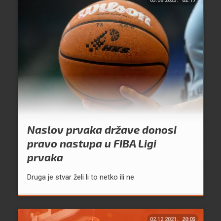
03.08.2023.
02:17
Naslov prvaka države donosi
pravo nastupa u FIBA Ligi
prvaka
Druga je stvar želi li to netko ili ne
02.12.2021.
20:05