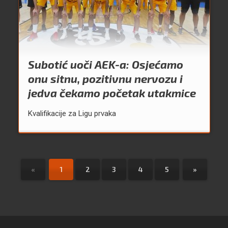
Subotić uoči AEK-a: Osjećamo
onu sitnu, pozitivnu nervozu i
jedva čekamo početak utakmice
Kvalifikacije za Ligu prvaka
«
1
2
3
4
5
»