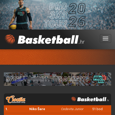
Menu
1.
Niko Šare
Cedevita Junior
51 bod