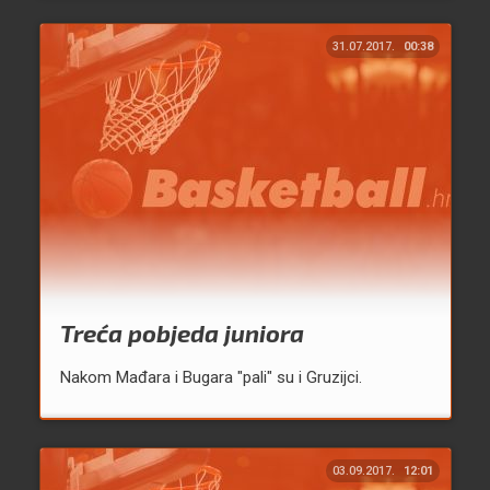
31.07.2017.
00:38
Treća pobjeda juniora
Nakom Mađara i Bugara "pali" su i Gruzijci.
03.09.2017.
12:01