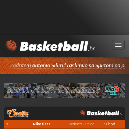
Menu
dranin Antonio Sikirić raskinuo sa Splitom pa potpisao
1.
Niko Šare
Cedevita Junior
51 bod