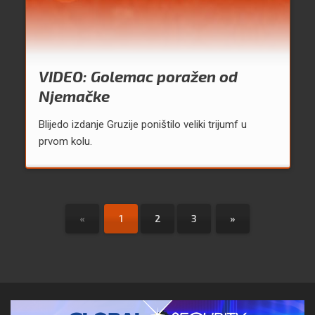
VIDEO: Golemac poražen od
Njemačke
Blijedo izdanje Gruzije poništilo veliki trijumf u
prvom kolu.
«
1
2
3
»