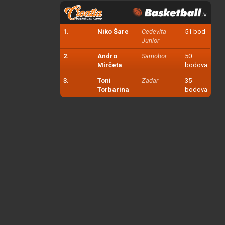
1.
Niko Šare
Cedevita
51 bod
Junior
2.
Andro
Samobor
50
Mirčeta
bodova
3.
Toni
Zadar
35
Torbarina
bodova