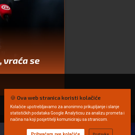
, vraća se
🍪 Ova web stranica koristi kolačiće
Kolačiće upotrebljavamo za anonimno prikupljanje i slanje
statističkih podataka Google Analyticsu za analizu prometa i
načina na koji posjetitelji komuniciraju sa stranicom.
Prihvaćam sve kolačiće
Postavke