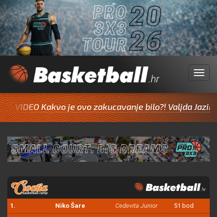
Menu
EO Kakvo je ovo zakucavanje bilo?! Valjda Jazine inspira
1.
Niko Šare
Cedevita Junior
51 bod