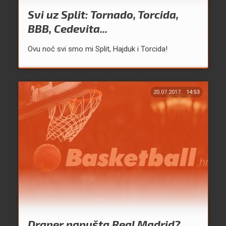
Svi uz Split: Tornado, Torcida,
BBB, Cedevita...
Ovu noć svi smo mi Split, Hajduk i Torcida!
20.07.2017.
14:53
Draper napušta Real Madrid?