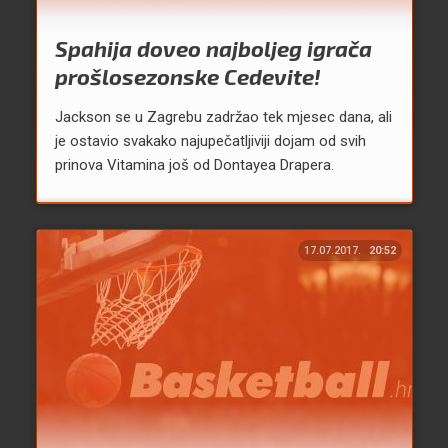
Spahija doveo najboljeg igrača
prošlosezonske Cedevite!
Jackson se u Zagrebu zadržao tek mjesec dana, ali
je ostavio svakako najupečatljiviji dojam od svih
prinova Vitamina još od Dontayea Drapera.
17.07.2017.
20:52