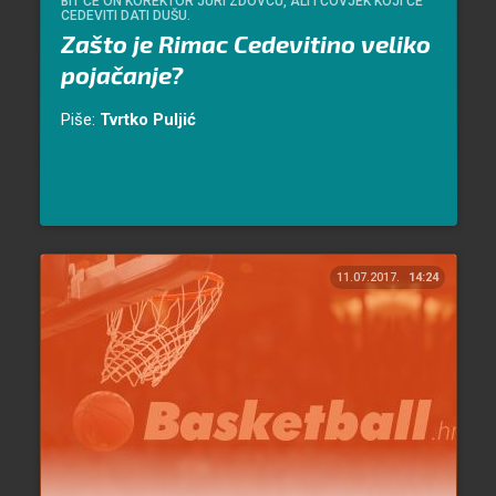
BIT ĆE ON KOREKTOR JURI ZDOVCU, ALI I ČOVJEK KOJI ĆE
CEDEVITI DATI DUŠU.
Zašto je Rimac Cedevitino veliko
pojačanje?
Piše:
Tvrtko Puljić
11.07.2017.
14:24