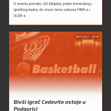
O svemu pomalo. Od ždrijeba, preko trenerskog i
igračkog kadra, do vruće teme odnosa FIBA-e i
ULEB-a.
08.07.2017.
19:19
Bivši igrač Cedevite ostaje u
Podgorici