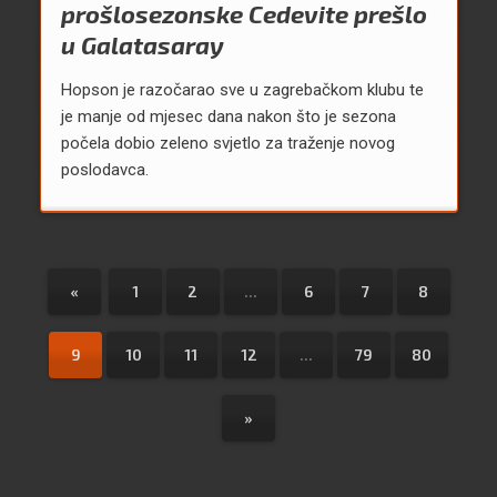
prošlosezonske Cedevite prešlo
u Galatasaray
Hopson je razočarao sve u zagrebačkom klubu te
je manje od mjesec dana nakon što je sezona
počela dobio zeleno svjetlo za traženje novog
poslodavca.
«
1
2
...
6
7
8
9
10
11
12
...
79
80
»