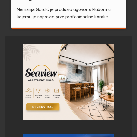
Nemanja Gordić je produžio ugovor s klubom u
kojemu je napravio prve profesionalne korake.