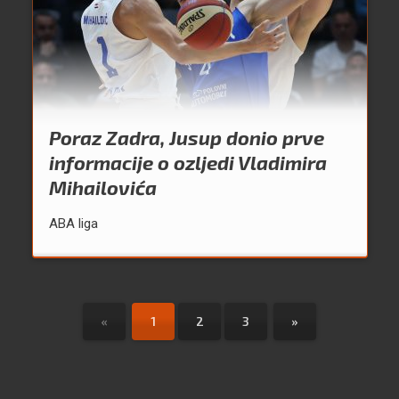
Poraz Zadra, Jusup donio prve
informacije o ozljedi Vladimira
Mihailovića
ABA liga
«
1
2
3
»