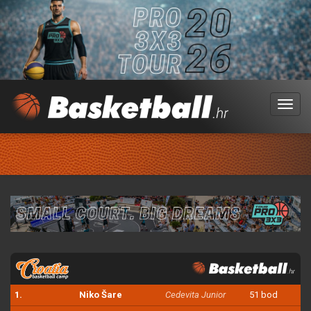
Menu
1.
Niko Šare
Cedevita Junior
51 bod