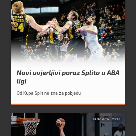
Novi uvjerljivi poraz Splita u ABA
ligi
Od Kupa Split ne zna za pobjedu
13.02.2026.
23:13