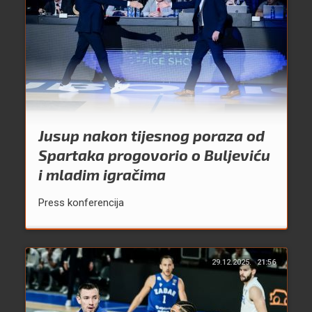
Jusup nakon tijesnog poraza od
Spartaka progovorio o Buljeviću
i mladim igračima
Press konferencija
29.12.2025.
21:56