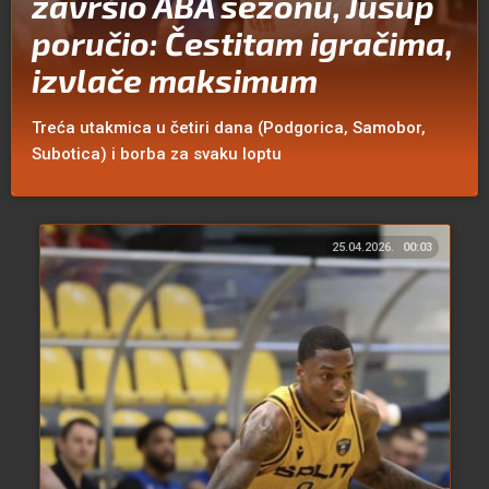
završio ABA sezonu, Jusup
poručio: Čestitam igračima,
izvlače maksimum
Treća utakmica u četiri dana (Podgorica, Samobor,
Subotica) i borba za svaku loptu
25.04.2026.
00:03