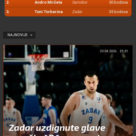
2.
Andro Mirčeta
Samobor
50 bodova
3.
Toni Torbarina
Zadar
35 bodova
NAJNOVIJE
30.04.2026.
21:21
Zadar uzdignute glave