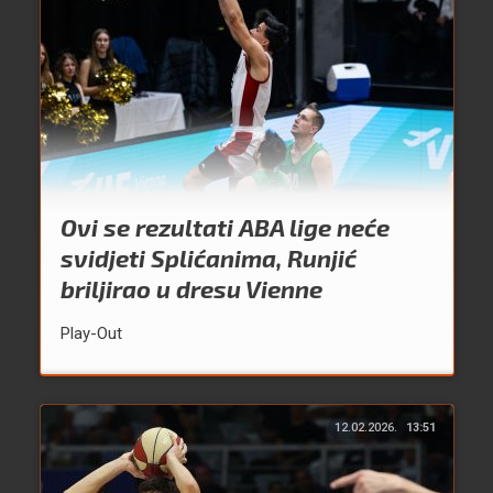
Ovi se rezultati ABA lige neće
svidjeti Splićanima, Runjić
briljirao u dresu Vienne
Play-Out
12.02.2026.
13:51