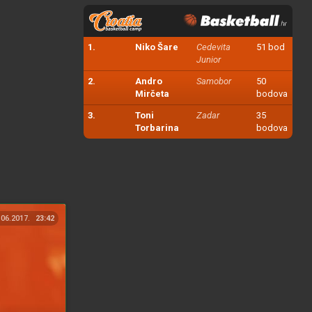
1.
Niko Šare
Cedevita
51 bod
Junior
2.
Andro
Samobor
50
Mirčeta
bodova
3.
Toni
Zadar
35
Torbarina
bodova
.06.2017.
23:42