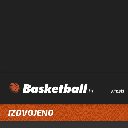
Vijesti
IZDVOJENO