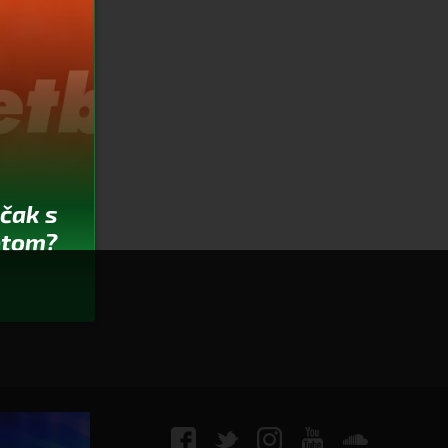
ečak s
ptom?