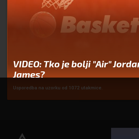
VIDEO: Tko je bolji "Air" Jordan
James?
Usporedba na uzorku od 1072 utakmice.