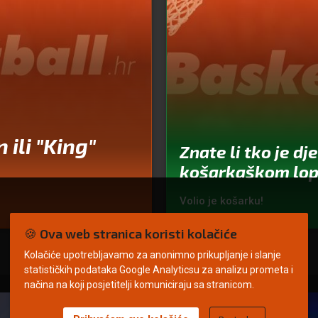
 ili "King"
Znate li tko je dj
košarkaškom lo
Volio je košarku!
🍪 Ova web stranica koristi kolačiće
Kolačiće upotrebljavamo za anonimno prikupljanje i slanje
statističkih podataka Google Analyticsu za analizu prometa i
načina na koji posjetitelji komuniciraju sa stranicom.