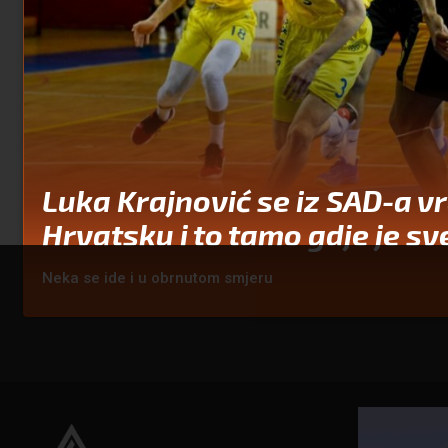
Luka Krajnović se iz SAD-a v
Hrvatsku i to tamo gdje je sv
Neka se ide i u obrnutom smjeru