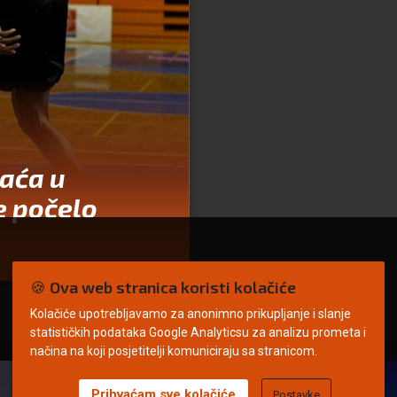
raća u
e počelo
🍪 Ova web stranica koristi kolačiće
Kolačiće upotrebljavamo za anonimno prikupljanje i slanje
statističkih podataka Google Analyticsu za analizu prometa i
načina na koji posjetitelji komuniciraju sa stranicom.
Prihvaćam sve kolačiće
Postavke