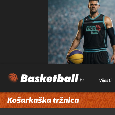
Vijesti
Košarkaška tržnica