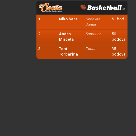
1.
Niko Šare
Cedevita
51 bod
Junior
2.
Andro
Samobor
50
Mirčeta
bodova
3.
Toni
Zadar
35
Torbarina
bodova