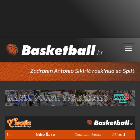
Menu
Zadranin Antonio Sikirić raskinuo sa Splitom
1.
Niko Šare
Cedevita Junior
51 bod