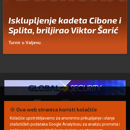
Isklupljenje kadeta Cibone i
Splita, briljirao Viktor Šarić
Turnir u Valjevu.
🍪 Ova web stranica koristi kolačiće
Kolačiće upotrebljavamo za anonimno prikupljanje i slanje
© Copyright 2026. | ARILEO
statističkih podataka Google Analyticsu za analizu prometa i